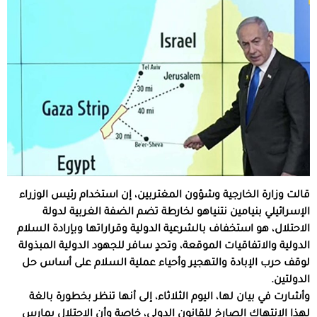
قالت وزارة الخارجية وشؤون المغتربين، إن استخدام رئيس الوزراء
الإسرائيلي بنيامين نتنياهو لخارطة تضم الضفة الغربية لدولة
الاحتلال، هو استخفاف بالشرعية الدولية وقراراتها وبإرادة السلام
الدولية والاتفاقيات الموقعة، وتحدٍ سافر للجهود الدولية المبذولة
لوقف حرب الإبادة والتهجير وأحياء عملية السلام على أساس حل
الدولتين.
وأشارت في بيان لها، اليوم الثلاثاء، إلى أنها تنظر بخطورة بالغة
لهذا الانتهاك الصارخ للقانون الدولي، خاصة وأن الاحتلال يمارس