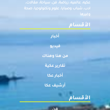
عكيه، عالميه، رياضة، فن، سياحة، مقالات،
ادب، شباب وصبايا، علوم وتكنولوجيا، صحة
وغيرها
الأقسام
أخبار
فيديو
من هنا وهناك
تقارير عكية
أخبار عكا
أرشيف عكا
الأقسام
فن