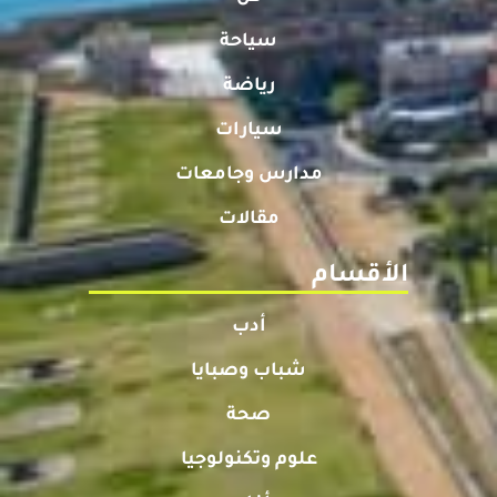
سياحة
رياضة
سيارات
مدارس وجامعات
مقالات
الأقسام
أدب
شباب وصبايا
صحة
علوم وتكنولوجيا