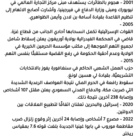
2001 – هجوم بالطائرات يستهدف مبنى مركز التجارة العالمي في
نيويورك ومبنى وزارة الدفاع في فيرجينيا، وأشارت أصابع الاتهام إلى
تنظيم القاعدة بقيادة أسامة بن لادن وأيمن الظواهري.
2005 –
القوات الإسرائيلية تكمل انسحابها أحادي الجانب من قطاع غزة.
قاضي في المحكمة الفيدرالية بولاية أوريغون يعلن إسقاط شامل
لجميع التهم الموجهة إلى مكتب مؤسسة الحرمين الخيرية في
الولاية وعدم أحقية الحكومة في رفع القضية مستقبلًا بنفس التهم.
2015 –
حزب العمل الشعبي الحاكم في سنغافورة يفوز بالانتخابات
التشريعيَّة، بقيادة لي هسين لونغ.
سقوط رافعة في الحرم المكي نتيجة العواصف الرعدية الشديدة
التي ضربت مكة، والدفاع المدني السعودي يعلن مقتل 107 أشخاص
وإصابة 238 آخرين نتيجة ذلك.
2020 – إسرائيل والبحرين تعلنان اتفاقًا لتطبيع العلاقات بين
الدولتين.
2022 – مصرع 7 أشخاص وإصابة 24 آخرين إثر وقوع زلزال ضرب
مقاطعة موروب في بابوا غينيا الجديدة بلغت قوته 7.6 بمقياس
ريختر.