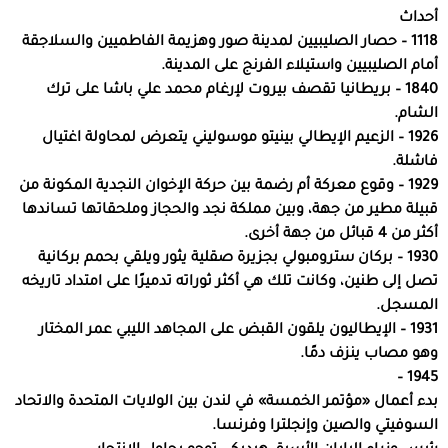
أحداث
1118 – حصار الصليبيين لمدينة صور وهزيمة الفاطميين والسلاجقة
أمام الصليبيين واستيلاء الفرنج على المدينة.
1840 – بريطانيا تقصف بيروت لإرغام محمد علي باشا على ترك
الشام.
1926 – الزعيم الإيطالي بينيتو موسوليني يتعرض لمحاولة اغتيال
فاشلة.
1929 – وقوع معركة أم رضمة بين حركة الإخوان النجدية المكونة من
قبيلة مطير من جهة، وبين مملكة نجد والحجاز وملحقاتها تساندها
أكثر من 4 قبائل من جهة أخرى.
1930 – بركان سترومبولي بجزيرة صقلية يثور ويلقي بحمم بركانية
تصل إلى طنين، وكانت تلك هي أكثر ثوراته تدميرًا على امتداد تاريخه
المسجل.
1931 – الإيطاليون يلقون القبض على المجاهد الليبي عمر المختار
وهو مصاب ينزف دمًا.
1945 –
بدء أعمال «مؤتمر الخمسة» في لندن بين الولايات المتحدة والاتحاد
السوفيتي والصين وإنجلترا وفرنسا.