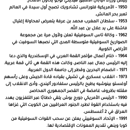
رئيس وزراء اليابان الأسبق هيديكي توجو يحاول الانتحار.
1950 – الأمريكية فلورانس تشادويك تصبح أول سيدة في العالم
تعبر بحر المانش.
1953 – سلطان المغرب محمد بن عرفة يتعرض لمحاولة إغتيال
فاشلة على يد علال بن عبد الله.
1962 – وكالة تاس السوفيتية تعلن ولأول مرة عن مجموعة
الصواريخ السوفيتية متوسطة المدى التي نصبها السوفيت في
الأراضي الكوبية.
1964 – ختام أعمال مؤتمر القمة العربي في الإسكندرية والذي دعا
إليه الرئيس جمال عبد الناصر، وكانت هذه القمة هي ثاني قمة عربية.
1971 – انضمام البحرين وقطر إلى جامعة الدول العربية.
1973 – انقلاب عسكري في تشيلي بقياده قادة الجيش وعلى رأسهم
أوغستو بينوشيه يطيح بالرئيس سلفادور أليندي، وأدى الانقلاب إلى
مقتله بظروف غامضة في القصر الجمهوري المحاصر.
1990 – الرئيس الأمريكي جورج بوش يلقي خطابًا عبر التلفزيون يهدد
فيه باستخدام القوة لطرد الجنود العراقيين من الكويت التي غزاها
العراق في 2 أغسطس.
1991 – الإتحاد السوفييتي يعلن عن سحب القوات السوفيتية من
كوبا وينهي تقديم المعونات الإقتصادية لها.