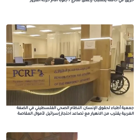
حريق في حافلة يتسبب بإغلاق شارع 7 جنوبًا أمام حركة المرور
جمعية أطباء لحقوق الإنسان: النظام الصحي الفلسطيني في الضفة
الغربية يقترب من الانهيار مع تصاعد احتجاز إسرائيل لأموال المقاصة