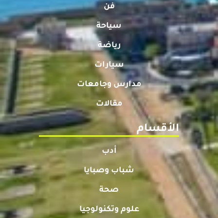
فن
سياحة
رياضة
سيارات
مدارس وجامعات
مقالات
الأقسام
أدب
شباب وصبايا
صحة
علوم وتكنولوجيا