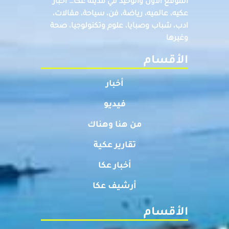
الموقع الاول والوحيد في مدينة عكا… اخبار
عكيه، عالميه، رياضة، فن، سياحة، مقالات،
ادب، شباب وصبايا، علوم وتكنولوجيا، صحة
وغيرها
الأقسام
أخبار
فيديو
من هنا وهناك
تقارير عكية
أخبار عكا
أرشيف عكا
الأقسام