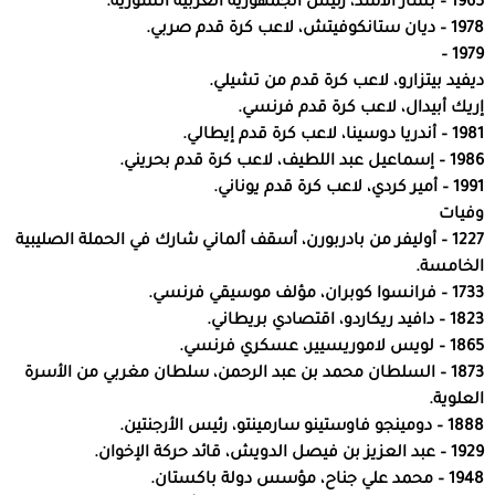
1965 – بشار الأسد، رئيس الجمهورية العربية السورية.
1978 – ديان ستانكوفيتش، لاعب كرة قدم صربي.
1979 –
ديفيد بيتزارو، لاعب كرة قدم من تشيلي.
إريك أبيدال، لاعب كرة قدم فرنسي.
1981 – أندريا دوسينا، لاعب كرة قدم إيطالي.
1986 – إسماعيل عبد اللطيف، لاعب كرة قدم بحريني.
1991 – أمير كردي، لاعب كرة قدم يوناني.
وفيات
1227 – أوليفر من بادربورن، أسقف ألماني شارك في الحملة الصليبية
الخامسة.
1733 – فرانسوا كوبران، مؤلف موسيقي فرنسي.
1823 – دافيد ريكاردو، اقتصادي بريطاني.
1865 – لويس لاموريسيير، عسكري فرنسي.
1873 – السلطان محمد بن عبد الرحمن، سلطان مغربي من الأسرة
العلوية.
1888 – دومينجو فاوستينو سارمينتو، رئيس الأرجنتين.
1929 – عبد العزيز بن فيصل الدويش، قائد حركة الإخوان.
1948 – محمد علي جناح، مؤسس دولة باكستان.