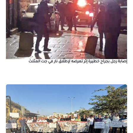
إصابة رجل بجراح خطيرة إثر تعرضه لإطلاق نار في جت المثلث