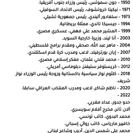
1950 – جون سموتس، رئيس وزراء جنوب أفريقيا.
1971 – نيكيتا خروتشوف، رئيس الاتحاد السوفيتي.
1973 – سلفادور أليندي، رئيس جمهورية تشيلي.
1994 – جيسيكا تاندي، ممثلة بريطانية.
1999 – المشير محمد علي فهمي، عسكري مصري.
2003 – آنا ليند، وزيرة خارجية السويد.
2004 – ماهر عبد الله، صحفي ومقدم برامج فلسطيني.
2007 – إيان بورترفيلد، لاعب ومدرب كرة قدم اسكتلندي.
2010 – محمد فتحي عثمان، مفكر إسلامي مصري.
2012 – كريستوفر ستيفنز، دبلوماسي أمريكي.
2018 – كلثوم نواز سياسية باكستانية وزوجة رئيس الوزراء نواز
شريف.
2020 – ناظم شاكر، لاعب ومدرب المنتخب العراقي سابقا.
2022 –
حدو جدور، عداء مغربي.
آلان تانر، مخرج أفلام سويسري.
محمد البدوي، كاتب تونسي.
خافيير مارياس، كاتب روائي إسباني.
محمد علي شمس الدين، أديب وشاعر لبناني.