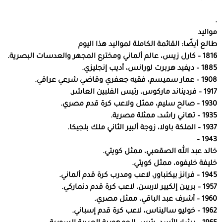
.
مواليد
طالع أيضًا: القائمة الكاملة لمواليد هذا اليوم
1816 – كارل زيس، عالم ألماني ومخترع المجهر والعدسات البصرية.
1885 – ديفيد هربرت لورانس، أديب إنجليزي.
1908 – عمار سميسم، فقيه جعفري وقاضي شرعي عراقي.
1917 – فرديناند ماركوس، رئيس الفلبين العاشر.
1930 – صالح سليم، ممثل ولاعب كرة قدم مصري.
1935 – تهاني راشد، ممثلة مصرية.
1937 – الملكة باولا، زوجة ألبير الثاني ملك بلجيكا.
1943 –
خالد عبد الله الصقعبي، ممثل كويتي.
خليفة خليفوه، ممثل كويتي.
1945 – فرانز بيكنباور، لاعب ومدرب كرة قدم ألماني.
1957 – بريبن إلكيير لارسن، لاعب كرة قدم دنماركي.
1960 – أشرف عبد الباقي، ممثل مصري.
1962 – خوليو ساليناس، لاعب كرة قدم إسباني.