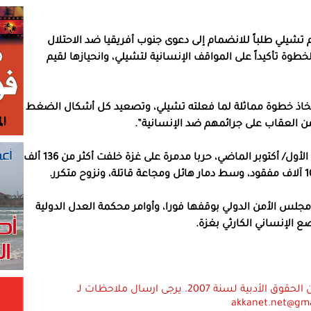
تشيلي طلباً للانضمام إلى دعوى جنوب أفريقيا ضد الاحتلال
طوة تأكيداً على المواقف الإنسانية لتشيلي، وانحيازها لقيم
تخاذ خطوة مماثلة لما فعلته تشيلي، وتصعيد كل أشكال الضغط
من العقاب على جرائمهم ضد الإنسانية”.
وتشن إسرائيل، وبدعم أمريكي، منذ السابع من تشرين الأول/ أكتوبر الماضي، حربا مدمرة على غزة خلفت أكثر من 136 ألف
جلس الأمن الدولي بوقفها فورا، وأوامر محكمة العدل الدولية
ضع الإنساني الكارثي بغزة.
استعمال المضامين بموجب بند 27 أ لقانون الحقوق الأدبية لسنة 2007. يرجى ارسال ملاحظات لـ
akkanet.net@gm