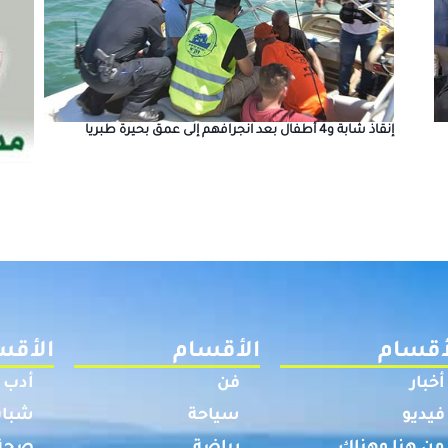
إنقاذ شابة و4 أطفال بعد انجرافهم إلى عمق بحيرة طبريا
أقسام
الأقسام
الأقس
أخبار
فن
أدب
فيديو
سياحة
شباب
من هنا وهناك
رياضة
صحة