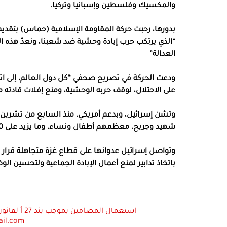
والمكسيك وفلسطين وإسبانيا وتركيا.
بدورها، رحبت حركة المقاومة الإسلامية (حماس) بتقديم 
“الذي يرتكب حرب إبادة وحشية ضد شعبنا، ونعدّ هذه الخ
العدالة”
ودعت الحركة في تصريح صحفي “كل دول العالم، إلى ا
على الاحتلال، لوقف حربه الوحشية، ومنع إفلات قادته 
شهيد وجريح، معظمهم أطفال ونساء، وما يزيد على 10 آلاف مفقود، وسط دمار هائل ومجاعة قاتلة، ونزوح متكرر.
وتواصل إسرائيل عدوانها على قطاع غزة متجاهلة قرار م
باتخاذ تدابير لمنع أعمال الإبادة الجماعية ولتحسين الو
ail.com