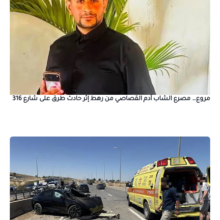
مروع… مصرع الشاب آدم القصاصي من رهط إثر حادث طرق على شارع 316