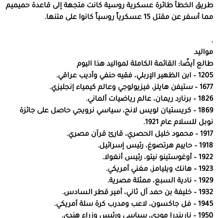
طريق الخطأ طائرة عسكرية روسية كانت متجهة إلى قاعدة حميميم
مما أسفر عن مقتل 15 عسكرياً روسياً كانوا على متنها.
.
مواليد
طالع أيضًا: القائمة الكاملة لمواليد هذا اليوم
1205 – ابن الظهير الإربلي، فقيه حنفي وأديب عراقي.
1677 – ستيفن هايلز، فيزيولوجي وعالم كيمياء إنجليزي.
1826 – برنارد ريمان، عالم رياضيات ألماني.
1869 – كريستيان لويس لانج، سياسي نرويجي حاصل على جائزة
نوبل للسلام عام 1921.
1917 – محمود خليل الحصري، قارئ قرآن مصري.
1918 – حاييم هرتصوغ، رئيس إسرائيل.
1922 – أوغوستينو نيتو، رئيس أنغولا.
1923 – هانك ويليامز، مغني أمريكي.
1929 – نادية السبع، ممثلة مصرية.
1932 – خليفة بن حمد آل ثاني، أمير قطر السادس.
1945 – فل جاكسون، لاعب ومدرب كرة سلة أمريكي.
1950 – ناريندرا مودي، سياسي ورئيس وزراء هندي.