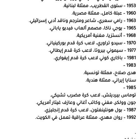
1953 – سلوى القطريب، ممثلة لبنانية.
1960 – عبلة كامل، ممثلة مصرية.
1963 – رامي سعري، شاعر ومترجم وناقد أدبي إسرائيلي.
1965 – يوجي ناكا، مصمم ألعاب فيديو ياباني.
1968 – أنستزيا، مغنية أمريكية.
1970 – سيدو تراوري، لاعب كرة قدم بوركينياني.
1977 – سيموني بيروتا، لاعب كرة قدم إيطالي.
1981 – باكاري كوني لاعب كرة قدم إيفواري.
1983 –
هدى صلاح، ممثلة تونسية.
سنايا إيراني، ممثلة هندية.
1985 –
توماس بيرديتش، لاعب كرة مضرب تشيكي.
جون وولكر، مغني وكاتب أغاني وعازف غيتار أمريكي.
1987 – بول هونتينغتون، لاعب كرة قدم إنجليزي.
1992 – روان مهدي، ممثلة عراقية تعمل في الكويت.
.