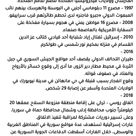
المارشال وولايات ميكرونيسيا المتحدة تنضم للأمم المتحدة.
1997 – مصرع 11 دبلوماسي أجنبي في البوسنة والهرسك بينهم نائب
المبعوث الدولي «جبرو فاجنر» لدى تحطم طائرتهم قرب سراييفو.
2008 – مصرع 16 مواطن يمني في هجوم بسيارة مفخخة على
السفارة الأمريكية بالعاصمة صنعاء.
2010 – إسرائيل تغتال إياد شلباية أحد قياديي كتائب عز الدين
القسام في منزله بمخيم نور شمس في طولكرم.
2016 –
طيران التحالف الدولي يقصف أحد مواقع الجيش السوري في جبل
الثردة في محيط مطار دير الزور، ما أدى إلى وقوع خسائر بالأرواح
والعتاد في صفوف قواته.
وقوع انفجار بسبب قنبلة في حي مانهاتن في مدينة نيويورك في
الولايات المتحدة وأسفر عن إصابة 29 شخص.
2018 –
اتفاق روسي – تركي على إقامة منطقة منزوعة السلاح عمقها 20
كيلومتراً جنوب محافظة إدلب وشمال محافظة حماة في سوريا،
وعلى تسيير دوريات مشتركة لمراقبة تنفيذ الاتفاق.
غارات إسرائيلية تستهدف عدة مواقع سورية في المناطق الغربية
والوسطى، خلال الغارات أسقطت الدفاعات الجوية السورية عن