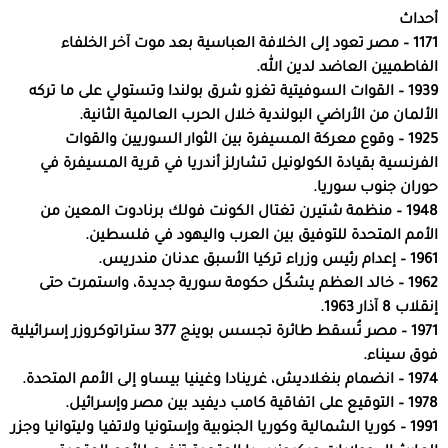
أحداث
1171 – مصر تعود إلى الخلافة العباسية بعد موت آخر الخلفاء
الفاطميين العاضد لدين الله.
1939 – القوات السوفيتية تغزو شرق بولندا وتستولي على ما تركه
الألمان من الأراضي البولندية خلال الحرب العالمية الثانية.
1925 – وقوع معركة المسيفرة بين الثوار السوريين والقوات
الفرنسية بقيادة الكولونيل تشارلز أندريا في قرية المسيفرة في
حوران جنوب سوريا.
1948 – منظمة شتيرن تغتال الكونت فولك برنادوت المعين من
الأمم المتحدة للتوفيق بين العرب واليهود في فلسطين.
1961 – إعدام رئيس وزراء تركيا الأسبق عدنان مندريس.
1962 – خالد العظم يشكّل حكومة سورية جديدة، واستمرت حتى
إنقلاب 8 آذار 1963.
1971 – مصر تُسقط طائرة تجسس بوينج 377 ستراتوكروزر إسرائيلية
فوق سيناء.
1974 – انضمام بنغلاديش، غرينادا وغينيا بيساو إلى الأمم المتحدة.
1978 – التوقيع على اتفاقية كامب ديفيد بين مصر وإسرائيل.
1991 – كوريا الشمالية وكوريا الجنوبية وإستونيا ولاتفيا وليتوانيا وجزر