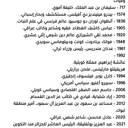
وفيات
717 – سليمان بن عبد الملك، خليفة أموي.
1574 – بيدرو مينينديز دي أفيلس، مستكشف وبحار إسباني.
1836 – أنطوان لوران دو جوسيو، عالم فرنسي في علم النبات.
1905 – عباس كاشف الغطاء، فقيه وشاعر وكاتب عراقي.
1920 – محمد تقي الشيرازي عالم دين شيعي إثني عشري.
1948 – فولك برنادوت، كونت وديبلوماسي سويدي.
1961 – عدنان مندريس، رئيس وزراء تركي.
1992 –
عائشة إبراهيم، ممثلة كويتية.
هريفيلتو مارتينس، ملحن برازيلي.
1994 – كارل بوبر، فيلسوف إنجليزي.
1996 – سبيرو أغنيو، سياسي أمريكي.
2006 – جاسم حمد الصقر، اقتصادي وسياسي كويتي.
2010 – إياد شلباية، قيادي في كتائب عز الدين القسام.
2012 – مساعد بن سعود بن عبد العزيز آل سعود، أمير منطقة
تبوك.
2020 – عادل محسن، شاعر شعبي عراقي.
2021 – عبد العزيز بوتفليقة، الرئيس العاشر للجزائر منذ التكوين