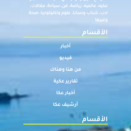
عكيه، عالميه، رياضة، فن، سياحة، مقالات،
ادب، شباب وصبايا، علوم وتكنولوجيا، صحة
وغيرها
الأقسام
أخبار
فيديو
من هنا وهناك
تقارير عكية
أخبار عكا
أرشيف عكا
الأقسام