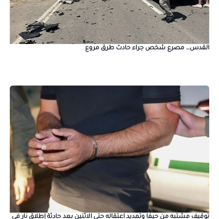
القدس… مصرع شخص جراء حادث طرق مروع
توقيف مشتبه من حيفا وتمديد اعتقاله حتى الاثنين بعد حادثة إطلاق نار في