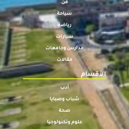
فن
سياحة
رياضة
سيارات
مدارس وجامعات
مقالات
الأقسام
أدب
شباب وصبايا
صحة
علوم وتكنولوجيا