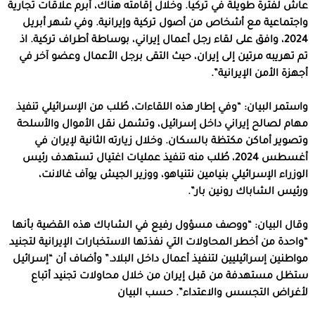
عاش لفترة طويلة في تركيا. وخلال إقامته هناك، أبرم علاقات تجارية
واجتماعية مع أشخاص من أصول تركية وإيرانية. وفي شهر أبريل
2024، وافق على لقاء رجل أعمال إيراني، بوساطة أطراف تركية. اذ
تم تهريبه مرتين إلى إيران، حيث التقى برجل الأعمال وعضو آخر في
أجهزة الأمن الإيرانية”.
واستمر البيان: “وفي إطار هذه اللقاءات، طُلب من الإسرائيلي تنفيذ
مهام لصالح إيراني داخل إسرائيل، وتشمل نقل الأموال والأسلحة
وتصوير أماكن مكتظة بالسكان. وخلال زيارته الثانية لإيران في
أغسطس 2024، طُلب منه تنفيذ عمليات اغتيال تستهدف رئيس
الوزراء الإسرائيلي بنيامين نتنياهو، ووزير الجيش يوآف غالانت،
ورئيس الشاباك رونين بار”.
وقال البيان: “ووصف مسؤول رفيع في الشاباك هذه القضية بأنها
“واحدة من أخطر المحاولات التي نفذتها الاستخبارات الإيرانية لتجنيد
مواطنين إسرائيليين لتنفيذ أعمال داخل البلاد.” وأضاف أن “إسرائيل
ستظل مستهدفة من قبل إيران من خلال محاولات تجنيد أتباع
لأغراض التجسس والاعتداء”. حسب البيان