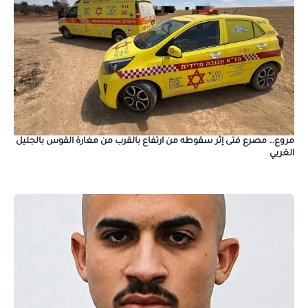
مروع… مصرع فتى إثر سقوطه من ارتفاع بالقرب من مغارة القوس بالجليل
الغربي