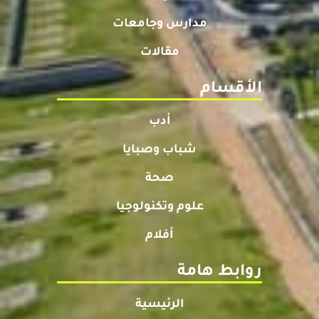
مدارس وجامعات
مقالات
الأقسام
أدب
شباب وصبايا
صحة
علوم وتكنولوجيا
أفلام
روابط هامة
الرئيسية