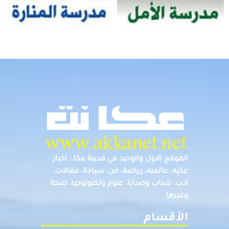
الموقع الاول والوحيد في مدينة عكا… اخبار
عكيه، عالميه، رياضة، فن، سياحة، مقالات،
ادب، شباب وصبايا، علوم وتكنولوجيا، صحة
وغيرها
الأقسام