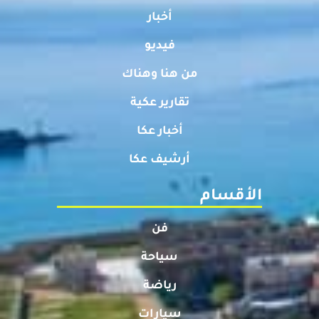
أخبار
فيديو
من هنا وهناك
تقارير عكية
أخبار عكا
أرشيف عكا
الأقسام
فن
سياحة
رياضة
سيارات