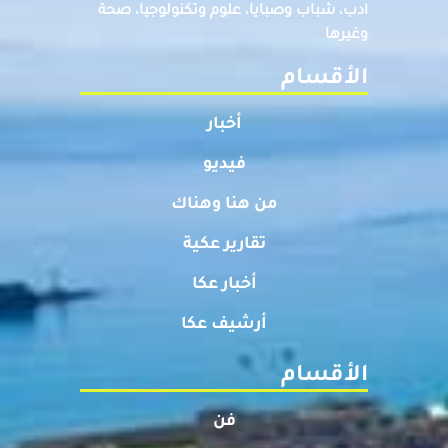
ادب، شباب وصبايا، علوم وتكنولوجيا، صحة
وغيرها
الأقسام
أخبار
فيديو
من هنا وهناك
تقارير عكية
أخبار عكا
أرشيف عكا
الأقسام
فن