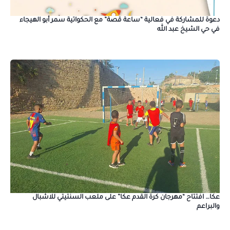
دعوة للمشاركة في فعالية “ساعة قصة” مع الحكواتية سمر أبو الهيجاء
في حي الشيخ عبد الله
عكا… افتتاح “مهرجان كرة القدم عكا” على ملعب السنتيتي للاشبال
والبراعم