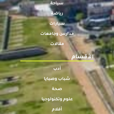
سياحة
رياضة
سيارات
مدارس وجامعات
مقالات
الأقسام
أدب
شباب وصبايا
صحة
علوم وتكنولوجيا
أفلام