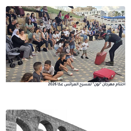
اختتام مهرجان “نون” لمسرح العرائس عكا 2026