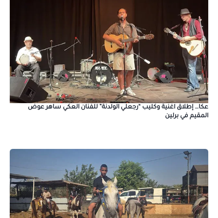
عكا… إطلاق اغنية وكليب “رجعلي الولدنة” للفنان العكي ساهر عوض
المقيم في برلين