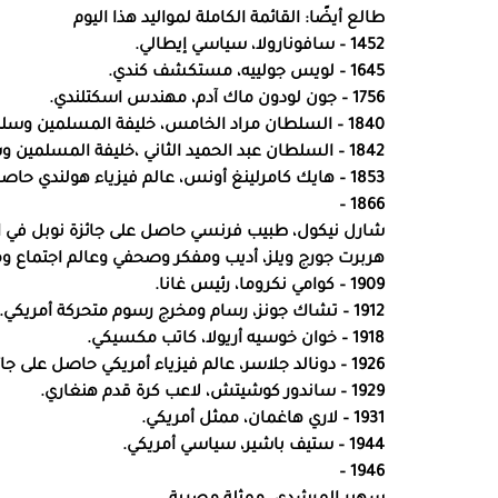
طالع أيضًا: القائمة الكاملة لمواليد هذا اليوم
1452 – سافونارولا، سياسي إيطالي.
1645 – لويس جولييه، مستكشف كندي.
1756 – جون لودون ماك آدم، مهندس اسكتلندي.
1840 – السلطان مراد الخامس، خليفة المسلمين وسلطان الدولة العثمانية.
1842 – السلطان عبد الحميد الثاني ،خليفة المسلمين وسلطان الدولة العثمانية.
1853 – هايك كامرلينغ أونس، عالم فيزياء هولندي حاصل على جائزة نوبل في الفيزياء عام 1913.
1866 –
شارل نيكول، طبيب فرنسي حاصل على جائزة نوبل في الطب 
هربرت جورج ويلز، أديب ومفكر وصحفي وعالم اجتماع وم
1909 – كوامي نكروما، رئيس غانا.
1912 – تشاك جونز، رسام ومخرج رسوم متحركة أمريكي.
1918 – خوان خوسيه أريولا، كاتب مكسيكي.
1926 – دونالد جلاسر، عالم فيزياء أمريكي حاصل على جائزة نوبل في الفيزياء عام 1960.
1929 – ساندور كوشيتش، لاعب كرة قدم هنغاري.
1931 – لاري هاغمان، ممثل أمريكي.
1944 – ستيف باشير، سياسي أمريكي.
1946 –