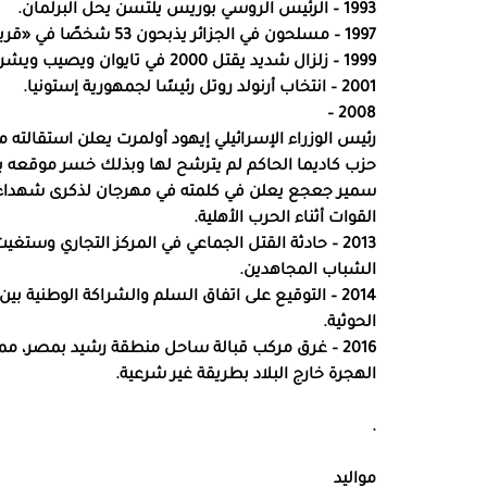
1993 – الرئيس الروسي بوريس يلتسن يحل البرلمان.
1997 – مسلحون في الجزائر يذبحون 53 شخصًا في «قرية قلب الكبير».
1999 – زلزال شديد يقتل 2000 في تايوان ويصيب ويشرد الآلاف.
2001 – انتخاب أرنولد روتل رئيسًا لجمهورية إستونيا.
2008 –
رئيس الوزراء الإسرائيلي إيهود أولمرت يعلن استقالته 
حزب كاديما الحاكم لم يترشح لها وبذلك خسر موقعه ب
سمير جعجع يعلن في كلمته في مهرجان لذكرى شهداء القوا
القوات أثناء الحرب الأهلية.
الشباب المجاهدين.
2014 – التوقيع على اتفاق السلم والشراكة الوطنية بي
الحوثية.
الهجرة خارج البلاد بطريقة غير شرعية.
.
مواليد