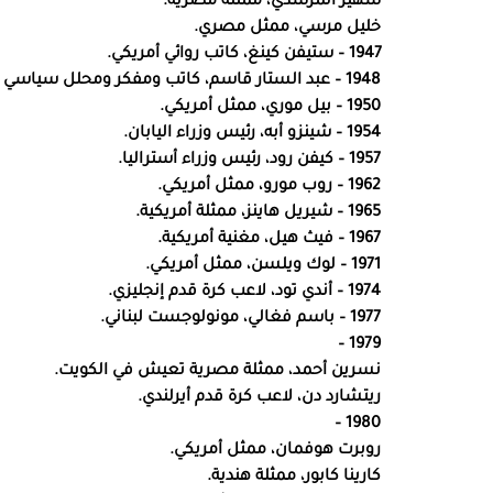
سهير المرشدي، ممثلة مصرية.
خليل مرسي، ممثل مصري.
1947 – ستيفن كينغ، كاتب روائي أمريكي.
1948 – عبد الستار قاسم، كاتب ومفكر ومحلل سياسي وأكاديمي فلسطيني.
1950 – بيل موري، ممثل أمريكي.
1954 – شينزو أبه، رئيس وزراء اليابان.
1957 – كيفن رود، رئيس وزراء أستراليا.
1962 – روب مورو، ممثل أمريكي.
1965 – شيريل هاينز، ممثلة أمريكية.
1967 – فيث هيل، مغنية أمريكية.
1971 – لوك ويلسن، ممثل أمريكي.
1974 – أندي تود، لاعب كرة قدم إنجليزي.
1977 – باسم فغالي، مونولوجست لبناني.
1979 –
نسرين أحمد، ممثلة مصرية تعيش في الكويت.
ريتشارد دن، لاعب كرة قدم أيرلندي.
1980 –
روبرت هوفمان، ممثل أمريكي.
كارينا كابور، ممثلة هندية.