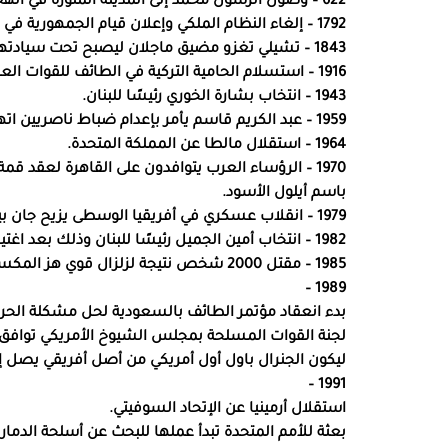
622 – وصول الرسول محمد إلى المدينة المنورة في الهجرة النبوية.
1792 – إلغاء النظام الملكي وإعلان قيام الجمهورية في فرنسا.
1843 – تشيلي تغزو مضيق ماجلان ليصبح تحت سيادتها.
1916 – استسلام الحامية التركية في الطائف للقوات العربية.
1943 – انتخاب بشارة الخوري رئيسًا للبنان.
1959 – عبد الكريم قاسم يأمر بإعدام ضباط ناصريين اتهموا بالتآمر عليه.
1964 – استقلال مالطا عن المملكة المتحدة.
1970 – الرؤساء العرب يتوافدون على القاهرة لعقد قم
باسم أيلول الأسود.
1979 – انقلاب عسكري في أفريقيا الوسطى يزيح جان بيدل بوكاسا عن الحكم.
1982 – انتخاب أمين الجميل رئيسًا للبنان وذلك بعد اغتيال أخيه الرئيس المنتخب بشير الجميّل.
1985 – مقتل 2000 شخص نتيجة لزلزال قوي هز المكسيك.
1989 –
بدء انعقاد مؤتمر الطائف بالسعودية لحل مشكلة الحرب ال
لجنة القوات المسلحة بمجلس الشيوخ الأمريكي توافق ع
ليكون الجنرال باول أول أمريكي من أصل أفريقي يصل 
1991 –
استقلال أرمينيا عن الإتحاد السوفيتي.
بعثة للأمم المتحدة تبدأ عملها للبحث عن أسلحة الدمار