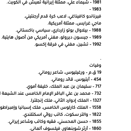
1981 – شيماء علي، ممثلة إيرانية تعيش في الكويت.
1983 –
فيرناندو كافيناغي، لاعب كرة قدم أرجنتيني.
ماجي غرايس، ممثلة أمريكية.
1988 – بيلاوال بوتو زارداري، سياسي باكستاني.
1989 – جيسون ديرولو، مغني أمريكي من أصول هايتية.
1992 – تشين، مغني في فرقة إكسو.
.
وفيات
19 ق.م – ورغيليوس، شاعر روماني.
454 – أيتيوس، قائد روماني.
717 – سليمان بن عبد الملك، خليفة أموي.
732 – محمد بن علي الباقر الإمام الخامس عند الشيعة الإمامية الإثنا عشرية.
1327 – الملك إدوارد الثاني، ملك إنجلترا.
1558 – الملك كارلوس الخامس، ملك إسبانيا وإمبراطور الإمبراطورية الرومانية المقدسة.
1822 – والتر سكوت، كاتب روائي اسكتلندي.
1855 – حسن المحسني، فقيه وكاتب وشاعر إيراني.
1860 – آرثر شوبنهاور، فيلسوف ألماني.