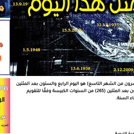
 21 \ 9 (اليوم الحادي والعشرون من الشهر التاسع) هو اليوم الرابع والستون بعد المئتين
(264) من السنوات البسيطة، أو اليوم الخامس والستون بعد المئتين (265) من السنوات الكبيسة وفقًا للتقويم