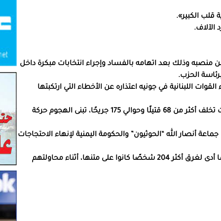
من منصبه وذلك بعد اتهامه بالفساد وإجراء انتخابات مبكرة داخل
رئاسة الحزب.
ت اللبنانية في جونيه اعتذاره عن الأخطاء التي ارتكبتها
2013 – حادثة القتل الجماعي في المركز التجاري وستغيت تخلف أكثر من 68 قتيلًا وحوالي 175 جريحًا، تبنى الهجوم حركة
ن جماعة أنصار الله “الحوثيون” والحكومة اليمنية لإنهاء الاحتجاجات
2016 – غرق مركب قبالة ساحل منطقة رشيد بمصر، مما أدى لغرق أكثر 204 شخصًا كانوا على متنها، أثناء محاولتهم