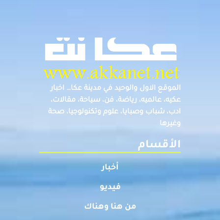
الموقع الاول والوحيد في مدينة عكا… اخبار
عكيه، عالميه، رياضة، فن، سياحة، مقالات،
ادب، شباب وصبايا، علوم وتكنولوجيا، صحة
وغيرها
الأقسام
أخبار
فيديو
من هنا وهناك