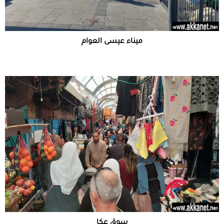
ميناء عيسى العوام
سوق عكا