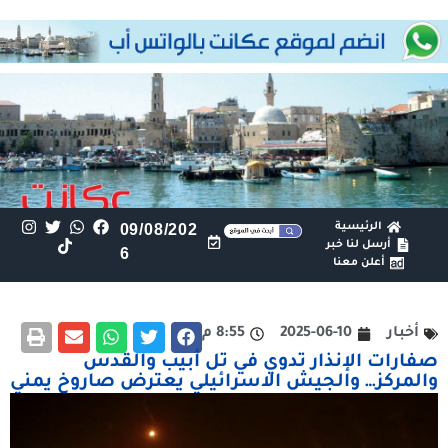
الرئيسية
09/08/202
أرسل لنا خبر
6
أعلن معنا
أخبار
2025-06-10
8:55 م
صفارات الإنذار تدوي في تل أبيب والقدس
والمركز… والجيش الاسرائيلي يعترض صاروخ يمني