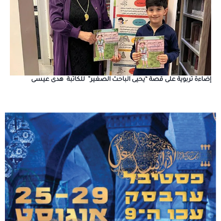
إضاءة تربوية على قصة “يحيى الباحث الصغير” للكاتبة هدى عيسى