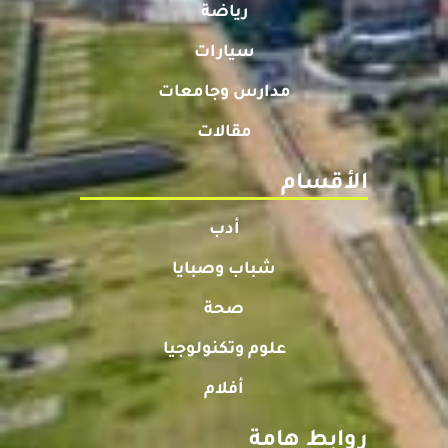
رياضة
سيارات
مدارس وجامعات
مقالات
الأقسام
أدب
شباب وصبايا
صحة
علوم وتكنولوجيا
أفلام
روابط هامة