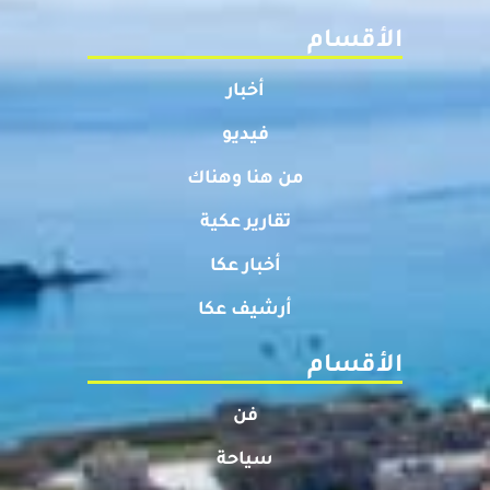
الأقسام
أخبار
فيديو
من هنا وهناك
تقارير عكية
أخبار عكا
أرشيف عكا
الأقسام
فن
سياحة