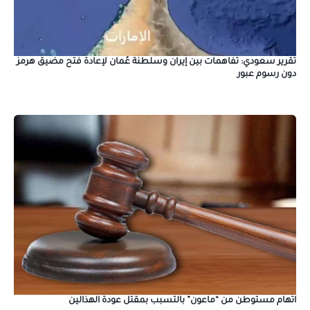
تقرير سعودي: تفاهمات بين إيران وسلطنة عُمان لإعادة فتح مضيق هرمز
دون رسوم عبور
اتهام مستوطن من “ماعون” بالتسبب بمقتل عودة الهذالين