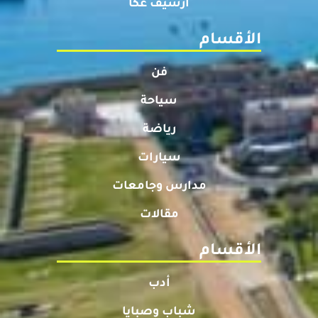
أرشيف عكا
الأقسام
فن
سياحة
رياضة
سيارات
مدارس وجامعات
مقالات
الأقسام
أدب
شباب وصبايا