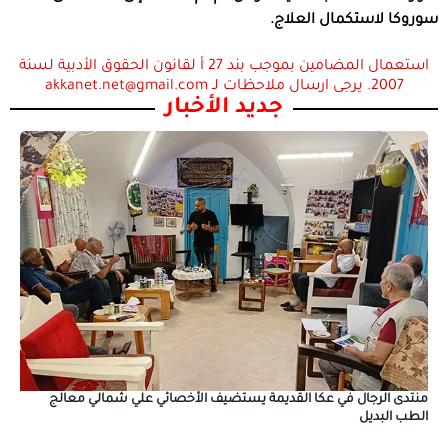
سوروكا لاستكمال العلاج.
استعمال المضامين بموجب بند 27 أ لقانون الحقوق الأدبية لسنة
2007. يرجى ارسال ملاحظات لـ akkanet.net@gmail.com
جديد الأخبار
منتدى الرجال في عكا القديمة يستضيف الأخصائي علي شمالي معالج
الطب البديل