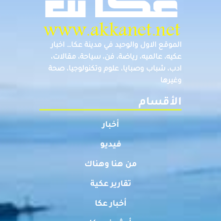
الموقع الاول والوحيد في مدينة عكا… اخبار
عكيه، عالميه، رياضة، فن، سياحة، مقالات،
ادب، شباب وصبايا، علوم وتكنولوجيا، صحة
وغيرها
الأقسام
أخبار
فيديو
من هنا وهناك
تقارير عكية
أخبار عكا