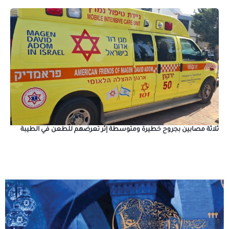
ثلاثة مصابين بجروح خطيرة ومتوسطة إثر تعرضهم للطعن في الطيبة