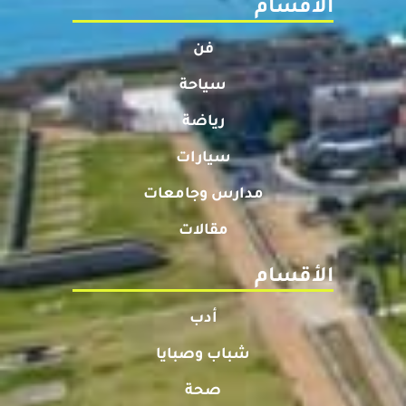
الأقسام
فن
سياحة
رياضة
سيارات
مدارس وجامعات
مقالات
الأقسام
أدب
شباب وصبايا
صحة