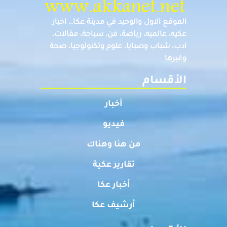
الموقع الاول والوحيد في مدينة عكا… اخبار
عكيه، عالميه، رياضة، فن، سياحة، مقالات،
ادب، شباب وصبايا، علوم وتكنولوجيا، صحة
وغيرها
الأقسام
أخبار
فيديو
من هنا وهناك
تقارير عكية
أخبار عكا
أرشيف عكا