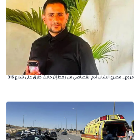
مروع… مصرع الشاب آدم القصاصي من رهط إثر حادث طرق على شارع 316