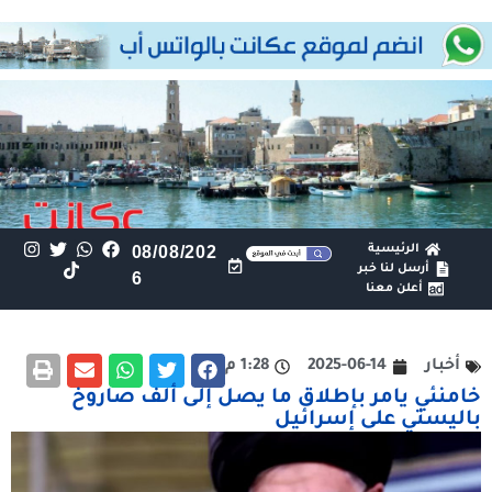
الرئيسية
08/08/202
أرسل لنا خبر
6
أعلن معنا
أخبار
2025-06-14
1:28 م
خامنئي يامر بإطلاق ما يصل إلى ألف صاروخ
باليستي على إسرائيل