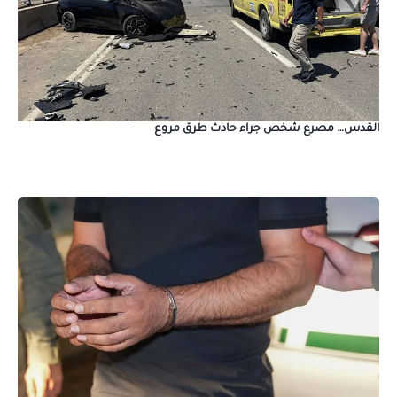
القدس… مصرع شخص جراء حادث طرق مروع