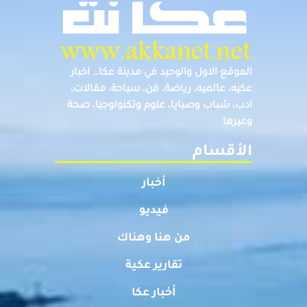
الموقع الاول والوحيد في مدينة عكا… اخبار
عكيه، عالميه، رياضة، فن، سياحة، مقالات،
ادب، شباب وصبايا، علوم وتكنولوجيا، صحة
وغيرها
الأقسام
أخبار
فيديو
من هنا وهناك
تقارير عكية
أخبار عكا