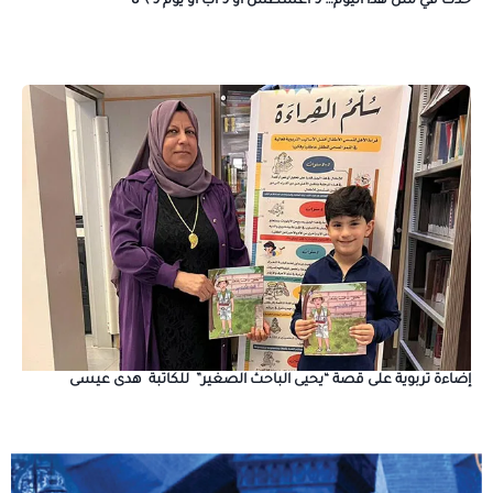
حدث في مثل هذا اليوم… 9 أغسطس أو 9 آب أو يوم 9 \ 8
إضاءة تربوية على قصة “يحيى الباحث الصغير” للكاتبة هدى عيسى