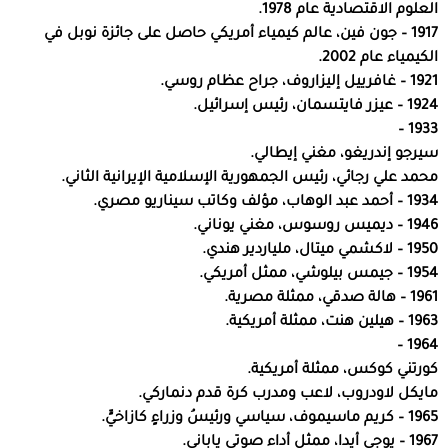
العلوم الاقتصادية عام 1978.
1917 – جون فين، عالم كيمياء أمريكي حاصل على جائزة نوبل في
الكيمياء عام 2002.
1921 – غافرييل إليزاروف، جراح عظام روسي.
1924 – عيزر فايتسمان، رئيس إسرائيل.
1933 –
سيرجو إندريغو، مغني إيطالي.
محمد علي رجائي، رئيس الجمهورية الإسلامية الإيرانية الثاني.
1934 – أحمد عبد الوهاب، مؤلف وكاتب سيناريو مصري.
1946 – ديميس روسوس، مغني يوناني.
1950 – لاكشمي ميتال، ملياردير هندي.
1954 – جيمس بيلوشي، ممثل أمريكي.
1961 – هالة صدقي، ممثلة مصرية.
1963 – هيلين هنت، ممثلة أمريكية.
1964 –
كورتني كوكس، ممثلة أمريكية.
مايكل لاودروب، لاعب ومدرب كرة قدم دنماركي.
1965 – كريم ماسيموف، سياسي ورئيسُ وزراءٍ كازاخيٍّ.
1967 – يوجي أيدا، ممثل أداء صوتي ياباني.