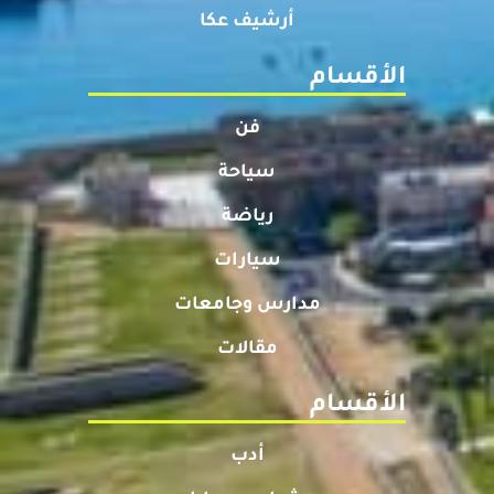
أرشيف عكا
الأقسام
فن
سياحة
رياضة
سيارات
مدارس وجامعات
مقالات
الأقسام
أدب