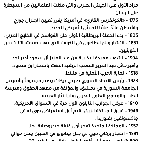
مراد الأول على الجيش الصربي والتي مكنت العثمانيين من السيطرة
على البلقان.
1775 – «الكونغرس القاري» في أمريكا يقرر تعيين الجنرال جورج
واشنطن قائدًا عامًا للجيش الأمريكي الجديد.
1805 – بدء الحملة البريطانية الأولى على القواسم في الخليج العربي.
1831 – انتشار وباء الطاعون في الكويت الذي ذهب ضحيته الآلاف من
الكويتيين.
1904 – نشوب معركة البكيرية بين عبد العزيز آل سعود أمير نجد
وأمير حائل عبد العزيز المتعب الرشيد انتهت بانتصار ابن سعود.
1918 – نهاية الحرب الأهلية في فنلندا.
1923 – رئيس الاتحاد السوري صبحي بركات يصدر مرسوماً بتأسيس
الجامعة السورية في دمشق، والمؤلفة من معهد الحقوق ومدرسة
الطب والمجمع العلمي العربي ودار الآثار العربية.
1940 – عرض الجوارب النايلون لأول مرة في الأسواق الأمريكية.
1946 – فريق الملائكة الزرق يقدم أول استعراض جوي له في
جاكسونفيل بفلوريدا.
1957 – المملكة المتحدة تفجر أول قنبلة هيدروجينية لها.
1991 – انفجار بركاني قوي في جبل بيناتوبو في الفلبين يقتل حوالي