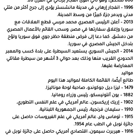
800 شخص، وهو ثاني أقوى انفجار بركاني في القرن 20.
1996 – انفجار إرهابي في مدينة مانشستر يؤدي إلى جرح أكثر من مئتي
مدني ويدمر جزءً كبيرًا من وسط المدينة.
2013 – أعلن الرئيس المصري محمد مرسي قطع العلاقات مع
سوريا وإغلاق سفارتها في مصر، وسحب القائم بالأعمال المصري
من دمشق. كما دعا إلى فرض منطقة حظر جوي فوق سوريا ولوّح
بتدخل الجيش المصري في سوريا.
2014 – الجيش السوري يستعيد السيطرة على بلدة كسب والمعبر
الحدودي القريب منها وذلك بعد حوالي 3 أشهر من سيطرة مقاتلي
المعارضة عليها.
مواليد
طالع أيضًا: القائمة الكاملة لمواليد هذا اليوم
1479 – ليزا ديل جوكوندو، صاحبة لوحة موناليزا.
1882 – يون أنتونيسكو، رئيس وزراء رومانيا.
1902 – إريك إريكسون، عالم أمريكي في علم النفس التطوري.
1910 – سليمان فرنجية، رئيس الجمهورية اللبنانية.
1915 – توماس ولر، عالم أمريكي في علم الفيروسات حاصل على
جائزة نوبل في الطب عام 1954.
1916 – هيربرت سيمون، اقتصادي أمريكي حاصل على جائزة نوبل في