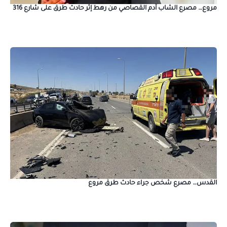
مروع… مصرع الشاب آدم القصاصي من رهط إثر حادث طرق على شارع 316
القدس… مصرع شخص جراء حادث طرق مروع