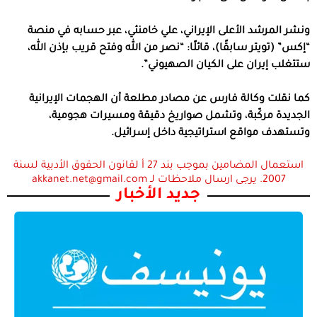
ونشر المرشد الأعلى الإيراني، علي خامنئي، عبر حسابه في منصة
“إكس” (تويتر سابقًا)، قائلًا: “نصر من الله وفتح قريب بإذن الله،
ستتغلب إيران على الكيان الصهيوني”.
كما نقلت وكالة فارس عن مصادر مطلعة أن الهجمات الإيرانية
الجديدة مركّبة، وتشمل صواريخ دقيقة ومسيرات هجومية،
وتستهدف مواقع استراتيجية داخل إسرائيل.
استعمال المضامين بموجب بند 27 أ لقانون الحقوق الأدبية لسنة
2007. يرجى ارسال ملاحظات لـ akkanet.net@gmail.com
جديد الأخبار