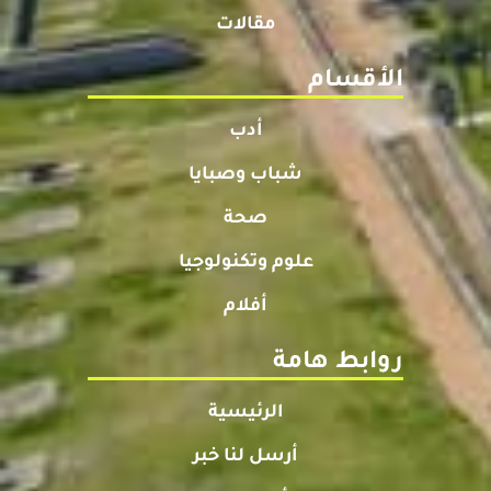
مقالات
الأقسام
أدب
شباب وصبايا
صحة
علوم وتكنولوجيا
أفلام
روابط هامة
الرئيسية
أرسل لنا خبر