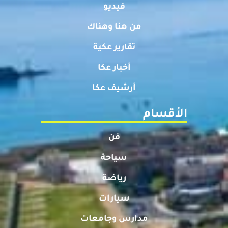
فيديو
من هنا وهناك
تقارير عكية
أخبار عكا
أرشيف عكا
الأقسام
فن
سياحة
رياضة
سيارات
مدارس وجامعات