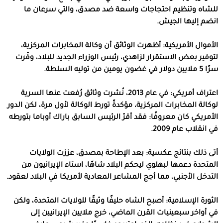
للشاه وتنظيم احتجاجات واسعة ضد مصدق، والتي سرعان ما
انضم إليها الجيش.
الأموال الأمريكية: أظهرت الوثائق أن وكالة المخابرات المركزية،
لتوفير بعض الاستقرار لزاهدي، رئيس الوزراء الجديد للبلاد، وفّرت
سرًا 5 ملايين دولار في غضون يومين من توليه السلطة.
اعتراف أمريكي: في عام 2013، نُشرت وثائق رُفعت عنها السرية
لوكالة المخابرات المركزية، مؤكدةً تورط الوكالة لأول مرة، لكن الدور
الأمريكي كان معروفًا: فقد أقرّ الرئيس السابق باراك أوباما بتورطه
في انقلاب عام 2009.
أتى ذلك بنتائج عكسية: بعد الإطاحة بمصدق، عززت الولايات
المتحدة دعمها لبهلوي ليحكم البلاد شاهًا، استاء الإيرانيون من
التدخل الأجنبي، مما أجج المشاعر المعادية لأمريكا في البلاد لعقود.
الثورة الإسلامية: أصبح الشاه حليفًا وثيقًا للولايات المتحدة، ولكن
في أواخر سبعينيات القرن الماضي، خرج ملايين الإيرانيين إلى