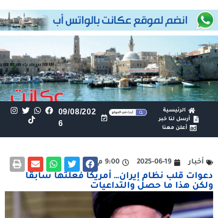
الرئيسية
09/08/202
أرسل لنا خبر
6
أعلن معنا
أخبار
2025-06-19
9:00 م
دعوات قلب نظام إيران… أمريكا فعلتها سابقا
ولكن هذا ما حصل والتداعيات