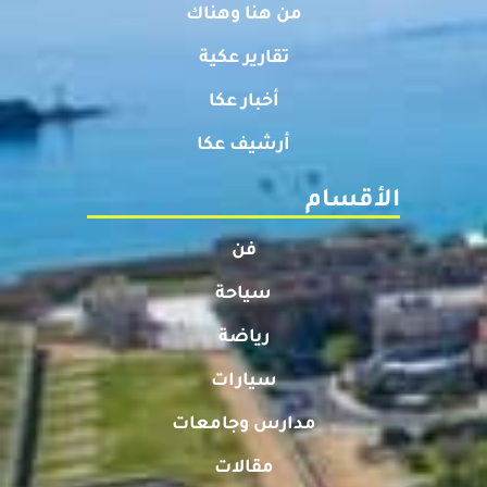
من هنا وهناك
تقارير عكية
أخبار عكا
أرشيف عكا
الأقسام
فن
سياحة
رياضة
سيارات
مدارس وجامعات
مقالات