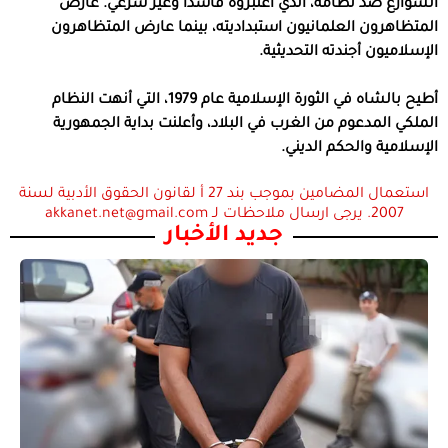
الشوارع ضد نظامه، الذي اعتبروه فاسدًا وغير شرعي. عارض
المتظاهرون العلمانيون استبداديته، بينما عارض المتظاهرون
الإسلاميون أجندته التحديثية.
أطيح بالشاه في الثورة الإسلامية عام 1979، التي أنهت النظام
الملكي المدعوم من الغرب في البلاد، وأعلنت بداية الجمهورية
الإسلامية والحكم الديني.
استعمال المضامين بموجب بند 27 أ لقانون الحقوق الأدبية لسنة
2007. يرجى ارسال ملاحظات لـ akkanet.net@gmail.com
جديد الأخبار