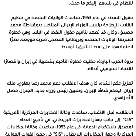
للنظام في بلادهم، إليكم ما حدث:
حقول النفط: في عام 1953، ساعدت الولايات المتحدة في تنظيم
انقلاب للإطاحة برئيس الوزراء الإيراني المنتخب ديمقراطيًا محمد
مصدق، وكان قد تعهد بتأميم حقول النفط في البلاد، وهي خطوة
اعتبرتها الولايات المتحدة وبريطانيا العظمى ضربة موجعة، نظرًا
لاعتمادهما على نفط الشرق الأوسط.
ذروة الحرب الباردة: حظيت خطوة التأميم بشعبية في إيران وانتصارًا
للاتحاد السوفيتي آنذاك.
تعزيز حكم الشاه: كان هدف الانقلاب دعم محمد رضا بهلوي، ملك
إيران، ليحكم شاهًا لإيران، وتعيين رئيس وزراء جديد، الجنرال فضل
الله زاهدي.
الانقلاب: قبل الانقلاب، ساعدت وكالة المخابرات المركزية الأمريكية
“CIA”، إلى جانب جهاز المخابرات البريطاني، في تأجيج العداء
لمصدق باستخدام الدعاية. في عام 1953، ساعدت وكالة المخابرات
المركزية وجهاز المخابرات البريطاني “SIS” في جمع القوات الموالية