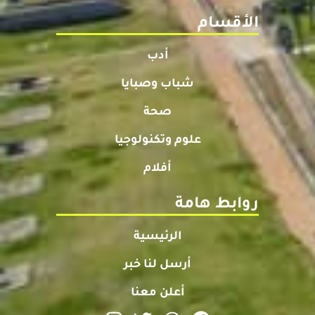
الأقسام
أدب
شباب وصبايا
صحة
علوم وتكنولوجيا
أفلام
روابط هامة
الرئيسية
أرسل لنا خبر
أعلن معنا