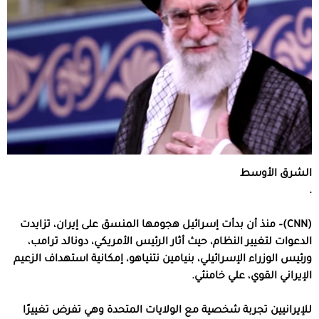
الشرق الأوسط
.
(CNN)– منذ أن بدأت إسرائيل هجومها المنسق على إيران، تزايدت
الدعوات لتغيير النظام، حيث أثار الرئيس الأمريكي، دونالد ترامب،
ورئيس الوزراء الإسرائيلي، بنيامين نتنياهو، إمكانية استهداف الزعيم
الإيراني القوي، علي خامنئي.
للإيرانيين تجربة شخصية مع الولايات المتحدة وهي تفرض تغييرًا