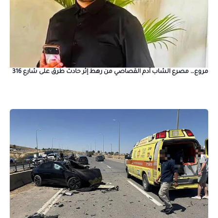
مروع… مصرع الشاب آدم القصاصي من رهط إثر حادث طرق على شارع 316