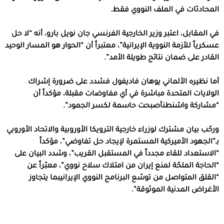
المحادثات في الملف النووي فقط.
في المقابل، اعتبر وزير الخارجية الفرنسي جان نويل بارو، أنه “لا حل
عسكرياً للأزمة النووية الإيرانية”، معتبراً أن “الحوار هو المسار الوحيد
القادر على ضمان نتائج طويلة الأمد”.
أما نظيره الألماني يوهان فاديفول فشدد على ضرورة إشراك
الولايات المتحدة مباشرة في أي مفاوضات مقبلة، مؤكداً أن
“مشاركة واشنطنأصبحت حاسمة لكسر الجمود”.
ورحّب بيان مشترك لوزراء خارجية الترويكا الأوروبية والاتحاد الأوروبي
بـ”الجهود الأميركية المستمرة لإيجاد حل تفاوضي”، مؤكداً
“الاستعداد للقاء مجدداً في المستقبل القريب”، وشدد البيان على
“الحاجة الملحّة لمنع إيران من امتلاك سلاح نووي”، معبّراً عن
“القلق المتواصل من توسّع البرنامج النووي الإيرانيبما يتجاوز
الأغراض المدنية الموثوقة”.