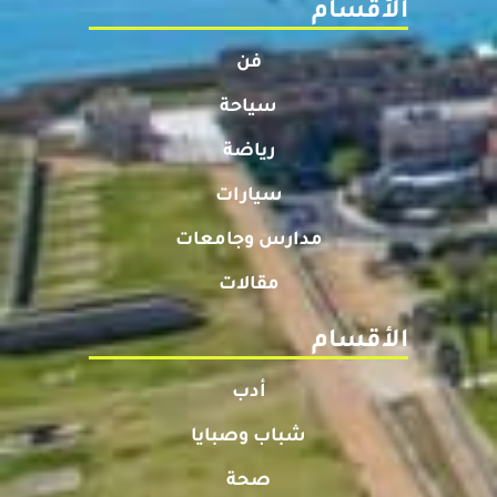
الأقسام
فن
سياحة
رياضة
سيارات
مدارس وجامعات
مقالات
الأقسام
أدب
شباب وصبايا
صحة