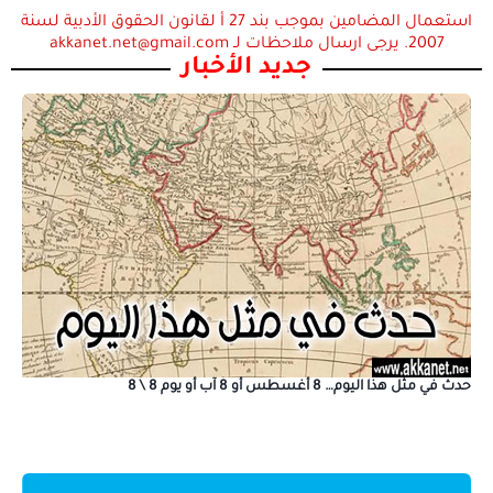
استعمال المضامين بموجب بند 27 أ لقانون الحقوق الأدبية لسنة
2007. يرجى ارسال ملاحظات لـ akkanet.net@gmail.com
جديد الأخبار
حدث في مثل هذا اليوم… 8 أغسطس أو 8 آب أو يوم 8 \ 8