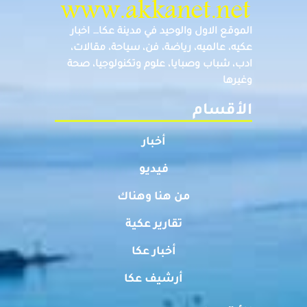
الموقع الاول والوحيد في مدينة عكا… اخبار
عكيه، عالميه، رياضة، فن، سياحة، مقالات،
ادب، شباب وصبايا، علوم وتكنولوجيا، صحة
وغيرها
الأقسام
أخبار
فيديو
من هنا وهناك
تقارير عكية
أخبار عكا
أرشيف عكا