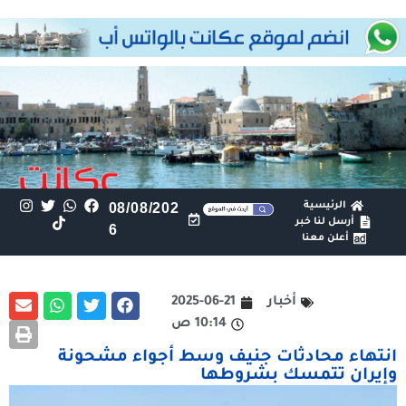
الرئيسية
08/08/202
أرسل لنا خبر
6
أعلن معنا
أخبار
2025-06-21
10:14 ص
انتهاء محادثات جنيف وسط أجواء مشحونة
وإيران تتمسك بشروطها