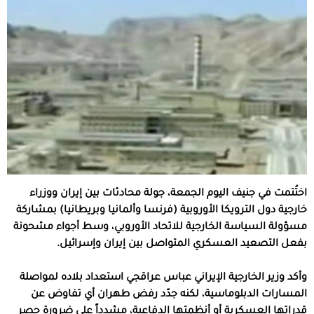
اختُتمت في جنيف اليوم الجمعة، جولة محادثات بين إيران ووزراء
خارجية دول الترويكا الأوروبية (فرنسا وألمانيا وبريطانيا) بمشاركة
مسؤولة السياسة الخارجية للاتحاد الأوروبي، وسط أجواء مشحونة
بفعل التصعيد العسكري المتواصل بين إيران وإسرائيل.
وأكد وزير الخارجية الإيراني عباس عراقجي استعداد بلاده لمواصلة
المسارات الدبلوماسية، لكنه جدّد رفض طهران أي تفاوض عن
قدراتها العسكرية أو أنظمتها الدفاعية، مشدداً على ضرورة حصر