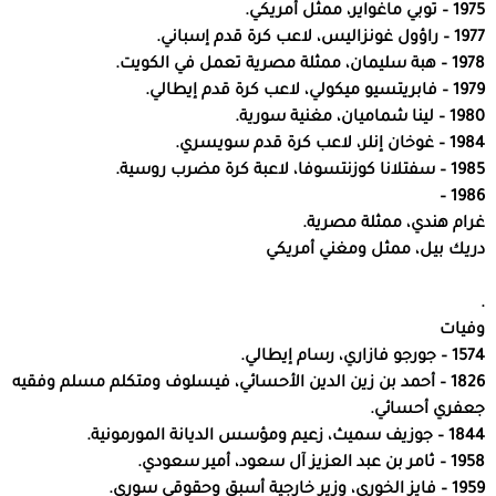
1975 – توبي ماغواير، ممثل أمريكي.
1977 – راؤول غونزاليس، لاعب كرة قدم إسباني.
1978 – هبة سليمان، ممثلة مصرية تعمل في الكويت.
1979 – فابريتسيو ميكولي، لاعب كرة قدم إيطالي.
1980 – لينا شماميان، مغنية سورية.
1984 – غوخان إنلر، لاعب كرة قدم سويسري.
1985 – سفتلانا كوزنتسوفا، لاعبة كرة مضرب روسية.
1986 –
غرام هندي، ممثلة مصرية.
دريك بيل، ممثل ومغني أمريكي
.
وفيات
1574 – جورجو فازاري، رسام إيطالي.
1826 – أحمد بن زين الدين الأحسائي، فيسلوف ومتكلم مسلم وفقيه
جعفري أحسائي.
1844 – جوزيف سميث، زعيم ومؤسس الديانة المورمونية.
1958 – ثامر بن عبد العزيز آل سعود، أمير سعودي.
1959 – فايز الخوري، وزير خارجية أسبق وحقوقي سوري.