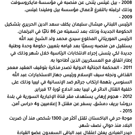
2008 – بيل غيتس يتنحى عن منصبه في مؤسسة مايكروسوفت
وذلك لرغبته بالتفرغ لأعمال مؤسسة بيل ومليندا غيتس.
2009 –
الرئيس اللبناني ميشال سليمان يكلف سعد الدين الحريري بتشكيل
الحكومة الجديدة وذلك بعد تسميته من 86 نائبًا في البرلمان.
الرئيس الموريتاني المخلوع سيدي محمد ولد الشيخ عبد الله
يستقيل من منصبه رسميًا بعد قيامه بتعيين حكومة وحدة وطنية
جديدة لكي يتسنى إجراء الانتخابات الرئاسية خلال شهر وذلك في
إطار اتفاق مع العسكريين الذين أطاحوا به.
2011 – المحكمة الجنائية الدولية تصدر مذكرة بتوقيف العقيد معمر
القذافي ونجله سيف الإسلام ورئيس جهاز الاستخبارات عبد الله
السنوسي بتهمة ارتكاب جرائم ضد الإنسانية في ليبيا وذلك على
خلفية القتال الدائر في ليبيا بعد اندلاع ثورة 17 فبراير.
2012 – هجوم إرهابي يستهدف مقر قناة الإخبارية السورية في بلدة
دروشا بريف دمشق، يسفر عن مقتل 3 إعلاميين و4 حراس أمن.
2015 –
موجة حر في الباكستان تقتل أكثر من 1300 شخص منذ أن ضربت
البلاد منذ حوالي نصف شهر.
حيدر العبادي يعلن اعتقال عبد الباقي السعدون عضو القيادة