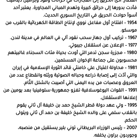
القطار. أدى الحريق إلى انفجارات في خزانات وقود وبراميل ديناميت
فأدت بدورها إلى حرائق كبيرة وتهدم المباني المجاورة. يعتبر أحد
أسوأ حوادث الحريق في التاريخ السوري الحديث.
1954 – افتتاح أول مفاعل نووي لإنتاج الطاقة الكهربائية بالقرب من
موسكو.
1967 – تركيب أول جهاز سحب نقود آلي في العالم في مدينة لندن.
1977 – الإعلان عن استقلال جيبوتي.
1980 – مجزرة سجن تدمر التي أودت بحياة مئات السجناء غالبيتهم
محسوبون على جماعة الإخوان المسلمين.
1981 – محاولة اغتيال علي خامنئي قائد الثورة الإسلامية في إيران
والتي أدّت إلی إصابة ذراعه وحباله الصوتية ورئته وانقطاع عدد من
العروق وعصبات من يده اليمنى التي أصيبت بالشلل التّام.
1991 – القوات اليوغوسلافية تغزو جمهورية سلوفينيا بعد يومين من
إعلانها الاستقلال.
1995 – ولي عهد دولة قطر الشيخ حمد بن خليفة آل ثاني يقوم
بانقلاب سلمي على والده الشيخ خليفة بن حمد آل ثاني ويتولى
الحكم.
2007 – رئيس الوزراء البريطاني توني بلير يستقيل من منصبه،
وجوردون براون يخلفه.