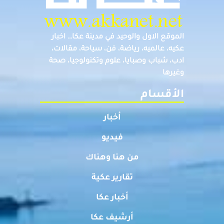
الموقع الاول والوحيد في مدينة عكا… اخبار
عكيه، عالميه، رياضة، فن، سياحة، مقالات،
ادب، شباب وصبايا، علوم وتكنولوجيا، صحة
وغيرها
الأقسام
أخبار
فيديو
من هنا وهناك
تقارير عكية
أخبار عكا
أرشيف عكا