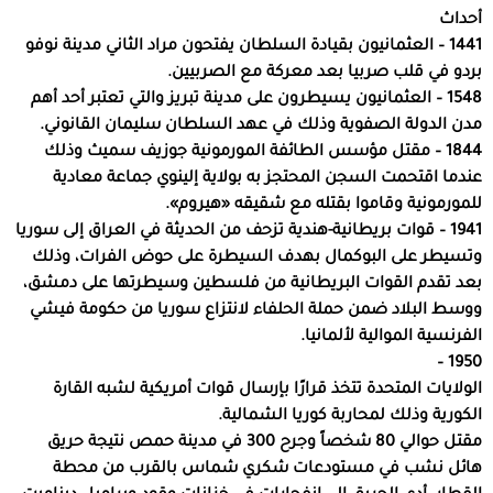
أحداث
1441 – العثمانيون بقيادة السلطان يفتحون مراد الثاني مدينة نوفو
بردو في قلب صربيا بعد معركة مع الصربيين.
1548 – العثمانيون يسيطرون على مدينة تبريز والتي تعتبر أحد أهم
مدن الدولة الصفوية وذلك في عهد السلطان سليمان القانوني.
1844 – مقتل مؤسس الطائفة المورمونية جوزيف سميث وذلك
عندما اقتحمت السجن المحتجز به بولاية إلينوي جماعة معادية
للمورمونية وقاموا بقتله مع شقيقه «هيروم».
1941 – قوات بريطانية-هندية تزحف من الحديثة في العراق إلى سوريا
وتسيطر على البوكمال بهدف السيطرة على حوض الفرات، وذلك
بعد تقدم القوات البريطانية من فلسطين وسيطرتها على دمشق،
ووسط البلاد ضمن حملة الحلفاء لانتزاع سوريا من حكومة فيشي
الفرنسية الموالية لألمانيا.
1950 –
الولايات المتحدة تتخذ قرارًا بإرسال قوات أمريكية لشبه القارة
الكورية وذلك لمحاربة كوريا الشمالية.
مقتل حوالي 80 شخصاً وجرح 300 في مدينة حمص نتيجة حريق
هائل نشب في مستودعات شكري شماس بالقرب من محطة