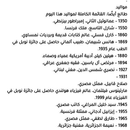
.
مواليد
طالع أيضًا: القائمة الكاملة لمواليد هذا اليوم
1350 – عمانوئيل الثاني، إمبراطور بيزنطي.
1550 – شارل التاسع، ملك فرنسا.
1860 – كارل فسلي، عالم كتابات قديمة وبرديات نمساوي.
1869 – هانس شبيمان، طبيب ألماني حاصل على جائزة نوبل في
الطب عام 1935.
1880 – هيلين كيلر، أديبة أمريكية عمياء وصماء.
1894 – مرتضى آل ياسين، فقيه جعفري عراقي.
1927 – نصري شمس الدين، مغني لبناني.
1931 –
صلاح قابيل، ممثل مصري.
مارتينوس فيلتمان، عالم فيزياء هولندي حاصل على جائزة نوبل في
الفيزياء عام 1999.
1945، سيد خليل المراغي، كاتب مصري.
1955 – إيزابيل أدجاني، ممثلة فرنسية.
1965 – طارق لطفي، ممثل مصري.
1968 – نعيمة الجزائرية، مغنية جزائرية.