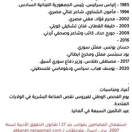
1985 – إلياس سركيس، رئيس الجمهورية اللبنانية السادس.
1994 – مأمون الشناوي، شاعر غنائي مصري.
2002 – محرم فؤاد، مغني مصري.
2003 – خليفة القطان، فنان تشكيلي كويتي.
2009 – جورج حداد، كاتب وشاعر وصحفي أردني.
2016 –
حسان يونس، ممثل سوري.
بود سبنسر، ممثل ومخرج ايطالي.
2017 – مصطفى طلاس، وزير دفاع سوري أسبق.
2020 – يوسف هباب، سياسي ودبلوماسي فلسطيني.
.
أعياد ومناسبات
يوم الفحص الوطني لفيروس نقص المناعة البشرية في الولايات
المتحدة.
عيد النائمين السبعة في ألمانيا.
استعمال المضامين بموجب بند 27 أ لقانون الحقوق الأدبية لسنة
2007. يرجى ارسال ملاحظات لـ akkanet.net@gmail.com