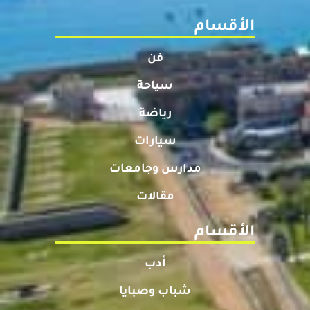
الأقسام
فن
سياحة
رياضة
سيارات
مدارس وجامعات
مقالات
الأقسام
أدب
شباب وصبايا