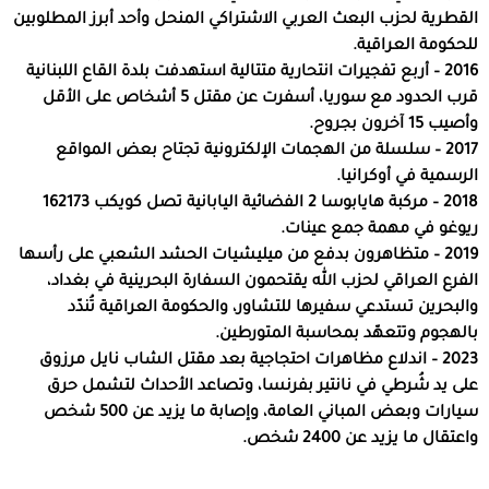
القطرية لحزب البعث العربي الاشتراكي المنحل وأحد أبرز المطلوبين
للحكومة العراقية.
2016 – أربع تفجيرات انتحارية متتالية استهدفت بلدة القاع اللبنانية
قرب الحدود مع سوريا، أسفرت عن مقتل 5 أشخاص على الأقل
وأصيب 15 آخرون بجروح.
2017 – سلسلة من الهجمات الإلكترونية تجتاح بعض المواقع
الرسمية في أوكرانيا.
2018 – مركبة هايابوسا 2 الفضائية اليابانية تصل كويكب 162173
ريوغو في مهمة جمع عينات.
2019 – متظاهرون بدفع من ميليشيات الحشد الشعبي على رأسها
الفرع العراقي لحزب الله يقتحمون السفارة البحرينية في بغداد،
والبحرين تستدعي سفيرها للتشاور، والحكومة العراقية تُندّد
بالهجوم وتتعهّد بمحاسبة المتورطين.
2023 – اندلاع مظاهرات احتجاجية بعد مقتل الشاب نايل مرزوق
على يد شُرطي في نانتير بفرنسا، وتصاعد الأحداث لتشمل حرق
سيارات وبعض المباني العامة، وإصابة ما يزيد عن 500 شخص
واعتقال ما يزيد عن 2400 شخص.