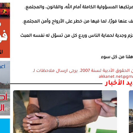
ها المسؤولية الكاملة أمام الله، والقانون، والمجتمع.
عنها فورًا، لما فيها من خطر على الأرواح وأمن المجتمع.
زم وجدية لحماية الناس وردع كل من تسوّل له نفسه العبث
أهلنا من كل سوء
استعمال المضامين بموجب بند 27 أ لقانون الحقوق الأدبية لسنة 2007. يرجى ارسال ملاحظات لـ
akkanet.net@gm
د الأخبار