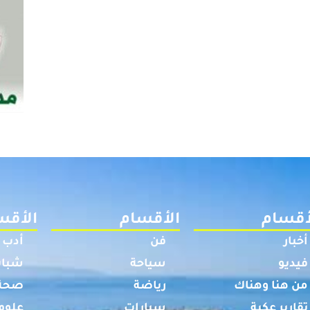
أقسام
الأقسام
الأقس
أخبار
فن
أدب
فيديو
سياحة
شباب
من هنا وهناك
رياضة
صحة
تقارير عكية
سيارات
علوم 