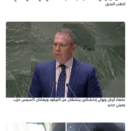
الطب البديل
جلعاد أردان ويولي إدلشتاين ينشقان عن الليكود ويعلنان تأسيس حزب
يميني جديد