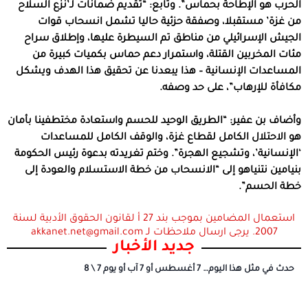
الحرب هو الإطاحة بحماس”. وتابع: “تقديم ضمانات لـ’نزع السلاح
من غزة’ مستقبلا، وصفقة حزئية حاليا تشمل انسحاب قوات
الجيش الإسرائيلي من مناطق تم السيطرة عليها، وإطلاق سراح
مئات المخربين القتلة، واستمرار دعم حماس بكميات كبيرة من
المساعدات الإنسانية – هذا يبعدنا عن تحقيق هذا الهدف ويشكل
مكافأة للإرهاب”، على حد وصفه.
وأضاف بن عفير: “الطريق الوحيد للحسم واستعادة مختطفينا بأمان
هو الاحتلال الكامل لقطاع غزة، والوقف الكامل للمساعدات
‘الإنسانية’، وتشجيع الهجرة”. وختم تغريدته بدعوة رئيس الحكومة
بنيامين نتنياهو إلى “الانسحاب من خطة الاستسلام والعودة إلى
خطة الحسم”.
استعمال المضامين بموجب بند 27 أ لقانون الحقوق الأدبية لسنة
2007. يرجى ارسال ملاحظات لـ akkanet.net@gmail.com
جديد الأخبار
حدث في مثل هذا اليوم… 7 أغسطس أو 7 آب أو يوم 7 \ 8