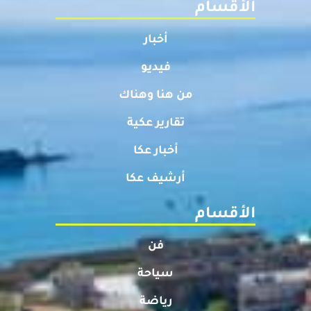
الأقسام
أخبار
فيديو
من هنا وهناك
تقارير عكية
أخبار عكا
أرشيف عكا
الأقسام
فن
سياحة
رياضة