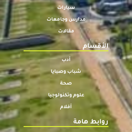
سيارات
مدارس وجامعات
مقالات
الأقسام
أدب
شباب وصبايا
صحة
علوم وتكنولوجيا
أفلام
روابط هامة