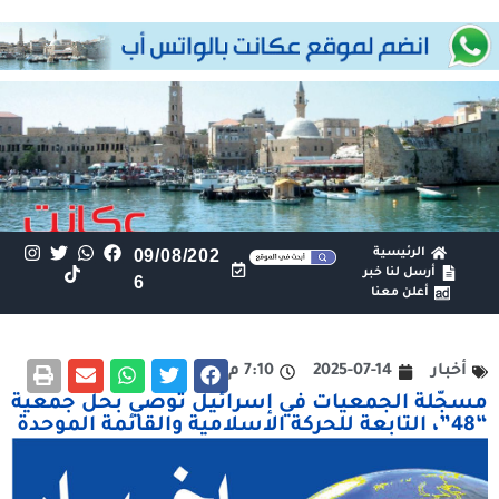
الرئيسية
09/08/202
أرسل لنا خبر
6
أعلن معنا
أخبار
2025-07-14
7:10 م
مسجّلة الجمعيات في إسرائيل توصي بحل جمعية
“48”، التابعة للحركة الاسلامية والقائمة الموحدة