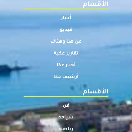
الأقسام
أخبار
فيديو
من هنا وهناك
تقارير عكية
أخبار عكا
أرشيف عكا
الأقسام
فن
سياحة
رياضة