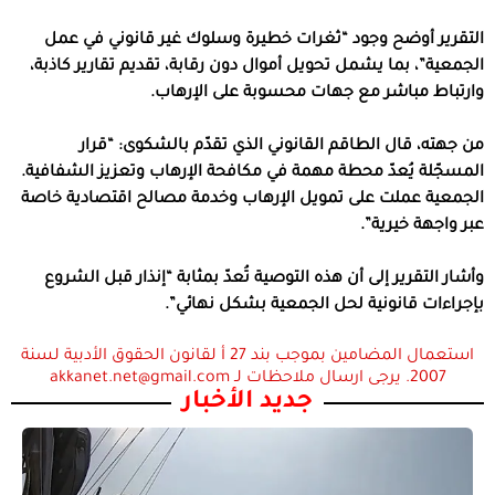
التقرير أوضح وجود “ثغرات خطيرة وسلوك غير قانوني في عمل
الجمعية”، بما يشمل تحويل أموال دون رقابة، تقديم تقارير كاذبة،
وارتباط مباشر مع جهات محسوبة على الإرهاب.
من جهته، قال الطاقم القانوني الذي تقدّم بالشكوى: “قرار
المسجّلة يُعدّ محطة مهمة في مكافحة الإرهاب وتعزيز الشفافية.
الجمعية عملت على تمويل الإرهاب وخدمة مصالح اقتصادية خاصة
عبر واجهة خيرية”.
وأشار التقرير إلى أن هذه التوصية تُعدّ بمثابة “إنذار قبل الشروع
بإجراءات قانونية لحل الجمعية بشكل نهائي”.
استعمال المضامين بموجب بند 27 أ لقانون الحقوق الأدبية لسنة
2007. يرجى ارسال ملاحظات لـ akkanet.net@gmail.com
جديد الأخبار