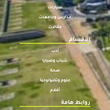
سيارات
مدارس وجامعات
مقالات
الأقسام
أدب
شباب وصبايا
صحة
علوم وتكنولوجيا
أفلام
روابط هامة