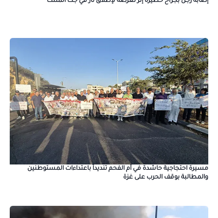
إصابة رجل بجراح خطيرة إثر تعرضه لإطلاق نار في جت المثلث
مسيرة احتجاجية حاشدة في أم الفحم تنديداً باعتداءات المستوطنين
والمطالبة بوقف الحرب على غزة