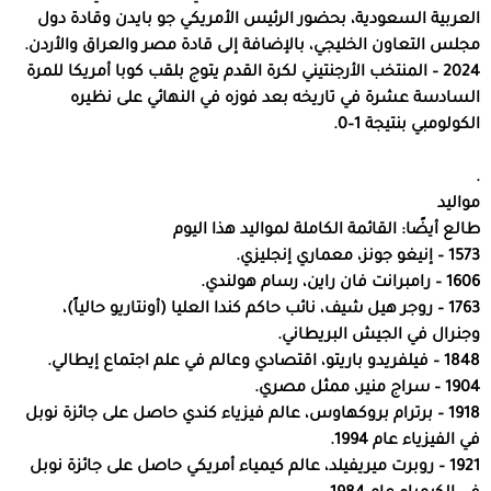
العربية السعودية، بحضور الرئيس الأمريكي جو بايدن وقادة دول
مجلس التعاون الخليجي، بالإضافة إلى قادة مصر والعراق والأردن.
2024 – المنتخب الأرجنتيني لكرة القدم يتوج بلقب كوبا أمريكا للمرة
السادسة عشرة في تاريخه بعد فوزه في النهائي على نظيره
الكولومبي بنتيجة 1–0.
.
مواليد
طالع أيضًا: القائمة الكاملة لمواليد هذا اليوم
1573 – إنيغو جونز، معماري إنجليزي.
1606 – رامبرانت فان راين، رسام هولندي.
1763 – روجر هيل شيف، نائب حاكم كندا العليا (أونتاريو حالياً)،
وجنرال في الجيش البريطاني.
1848 – فيلفريدو باريتو، اقتصادي وعالم في علم اجتماع إيطالي.
1904 – سراج منير، ممثل مصري.
1918 – برترام بروكهاوس، عالم فيزياء كندي حاصل على جائزة نوبل
في الفيزياء عام 1994.
1921 – روبرت ميريفيلد، عالم كيمياء أمريكي حاصل على جائزة نوبل