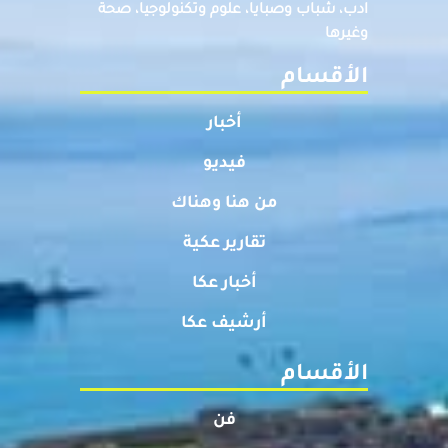
ادب، شباب وصبايا، علوم وتكنولوجيا، صحة
وغيرها
الأقسام
أخبار
فيديو
من هنا وهناك
تقارير عكية
أخبار عكا
أرشيف عكا
الأقسام
فن