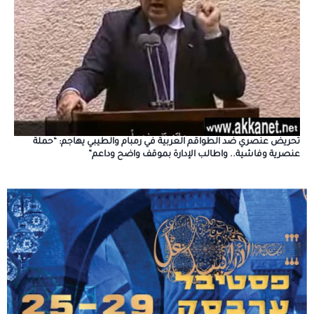
تحريض عنصري ضد الطواقم العربية في رمبام والطيبي يهاجم: “حملة
عنصرية وفاشية.. واطالب الإدارة بموقف واضح وداعم”