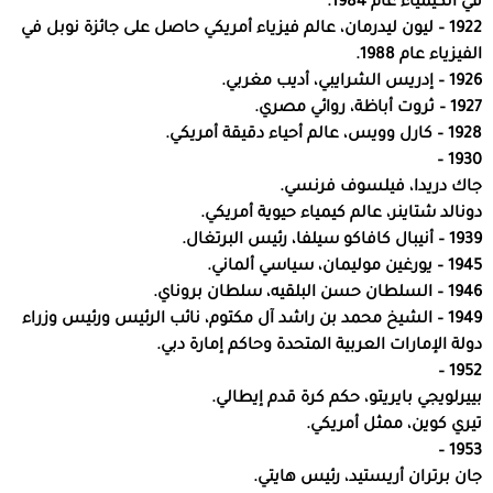
في الكيمياء عام 1984.
1922 – ليون ليدرمان، عالم فيزياء أمريكي حاصل على جائزة نوبل في
الفيزياء عام 1988.
1926 – إدريس الشرايبي، أديب مغربي.
1927 – ثروت أباظة، روائي مصري.
1928 – كارل وويس، عالم أحياء دقيقة أمريكي.
1930 –
جاك دريدا، فيلسوف فرنسي.
دونالد شتاينر، عالم كيمياء حيوية أمريكي.
1939 – أنيبال كافاكو سيلفا، رئيس البرتغال.
1945 – يورغين موليمان، سياسي ألماني.
1946 – السلطان حسن البلقيه، سلطان بروناي.
1949 – الشيخ محمد بن راشد آل مكتوم، نائب الرئيس ورئيس وزراء
دولة الإمارات العربية المتحدة وحاكم إمارة دبي.
1952 –
بييرلويجي بايريتو، حكم كرة قدم إيطالي.
تيري كوين، ممثل أمريكي.
1953 –
جان برتران أريستيد، رئيس هايتي.