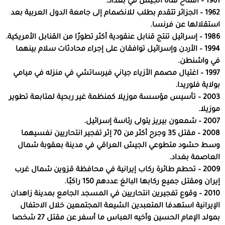
1961 – افتتاح قناة الجيش في بغداد.
1962 – الجزائر تتقدم بطلب للانضمام إلى جامعة الدول العربية بعد
استقلالها عن فرنسا.
1986 – إسرائيل تنتج قنابل عنقودية أكثر تطورًا من القنابل الأمريكية.
1994 – الأردن وإسرائيل توافقان على إجراء محادثات سلام بينهما
في واشنطن.
1997 – اغتيال مصمم الأزياء جياني فيرساتشي في منزله في ميامي
بولاية فلوريدا.
2003 – تأسيس مؤسسة موزيلا كمنظمة غير ربحية لمتابعة تطوير
موزيلا.
2007 – شمعون بيريز يتولى رئاسة إسرائيل.
2008 – مقتل 35 وجرح أكثر من 70 إثر تفجير انتحاريين نفسيهما
وسط حشود متطوعي الجيش العراقي في مدينة بعقوبة شمال
العاصمة بغداد.
2009 – تحطم طائرة ركاب إيرانية في محافظة قزوين شمال غرب
إيران ومقتل جميع ركابها البالغ عددهم 150 راكبًا.
2010 – وقوع تفجيرين انتحاريين في المسجد الجامع بمدينة زاهدان
الإيرانية استهدفا المتعبدين الشيعة المجتمعين خلال الاحتفال
بمولد الإمام الحسين وأخيه العباس ما أسفر عن مقتل 27 شخصا