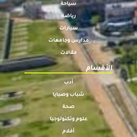
سياحة
رياضة
سيارات
مدارس وجامعات
مقالات
الأقسام
أدب
شباب وصبايا
صحة
علوم وتكنولوجيا
أفلام