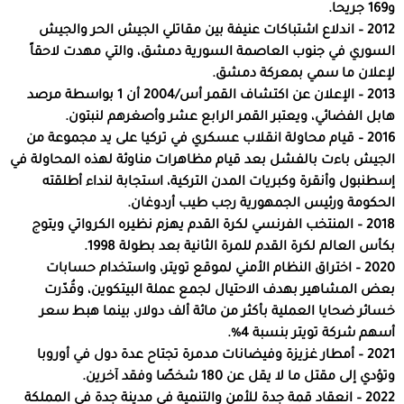
و169 جريحا.
2012 – اندلاع اشتباكات عنيفة بين مقاتلي الجيش الحر والجيش
السوري في جنوب العاصمة السورية دمشق، والتي مهدت لاحقاً
لإعلان ما سمي بمعركة دمشق.
2013 – الإعلان عن اكتشاف القمر أس/2004 أن 1 بواسطة مرصد
هابل الفضائي، ويعتبر القمر الرابع عشر وأصغرهم لنبتون.
2016 – قيام محاولة انقلاب عسكري في تركيا على يد مجموعة من
الجيش باءت بالفشل بعد قيام مظاهرات مناوئة لهذه المحاولة في
إسطنبول وأنقرة وكبريات المدن التركية، استجابة لنداء أطلقته
الحكومة ورئيس الجمهورية رجب طيب أردوغان.
2018 – المنتخب الفرنسي لكرة القدم يهزم نظيره الكرواتي ويتوج
بكأس العالم لكرة القدم للمرة الثانية بعد بطولة 1998.
2020 – اختراق النظام الأمني لموقع تويتر، واستخدام حسابات
بعض المشاهير بهدف الاحتيال لجمع عملة البيتكوين، وقُدّرت
خسائر ضحايا العملية بأكثر من مائة ألف دولار، بينما هبط سعر
أسهم شركة تويتر بنسبة 4%.
2021 – أمطار غزيزة وفيضانات مدمرة تجتاح عدة دول في أوروبا
وتؤدي إلى مقتل ما لا يقل عن 180 شخصًا وفقد آخرين.
2022 – انعقاد قمة جدة للأمن والتنمية في مدينة جدة في المملكة