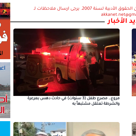
استعمال المضامين بموجب بند 27 أ لقانون الحقوق الأدبية لسنة 2007. يرجى ارسال ملاحظات لـ
akkanet.net@gm
د الأخبار
مروع… مصرع طفل (3 سنوات) في حادث دهس بعرعرة
والشرطة تعتقل مشتبهاً به