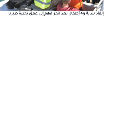
إنقاذ شابة و4 أطفال بعد انجرافهم إلى عمق بحيرة طبريا