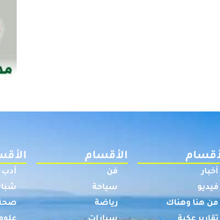
أقسام
الأقسام
الأقس
أخبار
فن
أدب
فيديو
سياحة
شباب
من هنا وهناك
رياضة
صحة
تقارير عكية
سيارات
علوم 