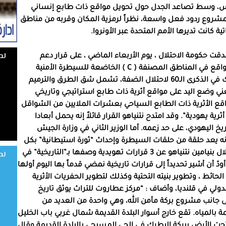
دس، وسط تصاعد الجدل حول تحويل مواقع ذات طابع إنساني
مشروع ردود فعل واسعة، نظراً لرمزية المكان وقربه من مناطق
ة كانت تديرها الأمم المتحدة عبر الأونروا.
قت حكومة الاحتلال ، يوم الأربعاء الماضي ، على قرار دعم
المواقع الأثرية بنحو 250 مليون شيقل دون تمييز بين مواقع في المناطق المصنفة ( C ) الخاضعة للسيطرة الأمنية
الإسرائيلية الكاملة وتلك المتواجدة في مناطق A-B.وذلك في الذكرى الـ60 لاحتلال الضفة، تشمل شق الطرق والترميم
ي وضع اليد على مواقع أثرية ذات طابع استراتيجي وتاريخي
مواقع الأثرية ذات الطابع السياحي بعشرات الملايين من الشواقل
 يهودية”. وقد امتدح نتنياهو القرار قائلاً إنه يحمل أبعادا
يخ اليهودي، على حد زعمه. أما الوزير الثاني في وزارة الجيش
نه يعد حلقة من حلقات السيطرة وإحداث “ثورة استيطانية” بكل
المجالات. وفي الوقت نفسه كشف رئيس حكومة الاحتلال بنيامين نتنياهو عن 3 قرارات تهويدية وصفها بـ”التاريخية” في
دّ أن أشير تحديداً إلى قرارات تاريخية نمضي قدماً بها اليوم أولها
لحائط ، وتطوير بنيته التحتية وكذلك لتطوير الحفريات الأثرية
دولي في قلنديا، وأضاف : “مركز عطاروت للتراث يوثق تاريخ
ى جانب مشروع بركة مأمن الله، وهي واحدة من العديد من
 بالمياه. تقع خارج أسوار البلدة القديمة شمال غربي باب الخليل
ت الأرض ببركة البطرك في الحي المسيحي بالبلدة القديمة.وقال