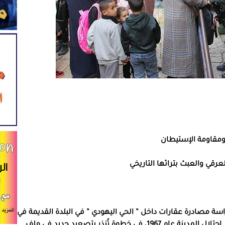
 ومقاومة الإستيطان
رقي والعبث بتراثها التاريخي
 مصادرة عقارات داخل ” الحي اليهودي ” في البلدة القديمة في
القدس، تعود لمواطنين فلسطينيين رفضوا الإخلاء منذ احتلال المدينة عام 1967، في خطوة تُنذر بتصعيد جديد في ملف