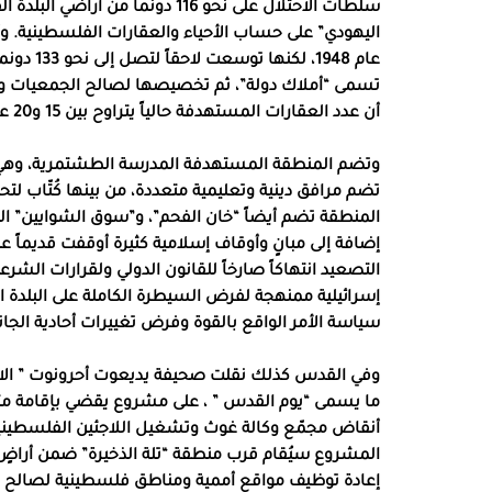
سلطات الاحتلال على نحو 116 دونم
اليهودي” على حساب الأحياء والعقارات الفلسطينية. 
عام 1948
تسمى “أملاك دولة”، ثم تخصيصها لصالح الجمعيات والج
أن عدد العقارات المستهدفة حالياً يتراوح بين 15 و20 عقاراً.
وتضم المنطقة المستهدفة المدرسة الطشتمرية، وهي واح
تضم مرافق دينية وتعليمية متعددة، من بينها كُتّاب لتح
المنطقة تضم أيضاً “خان الفحم”، و”سوق الشوايين” ا
إضافة إلى مبانٍ وأوقاف إسلامية كثيرة أوقفت قديماً
التصعيد انتهاكاً صارخاً للقانون الدولي ولقرارات الشر
إسرائيلية ممنهجة لفرض السيطرة الكاملة على البلدة 
سياسة الأمر الواقع بالقوة وفرض تغييرات أحادية الجا
وفي القدس كذلك نقلت صحيفة يديعوت أحرونوت ” الاسب
ما يسمى “يوم القدس ” ، على مشروع يقضي بإقامة متح
أنقاض مجمّع وكالة غوث وتشغيل اللاجئين الفلسطينيي
المشروع سيُقام قرب منطقة “تلة الذخيرة” ضمن أراضٍ
إعادة توظيف مواقع أممية ومناطق فلسطينية لصالح مؤس