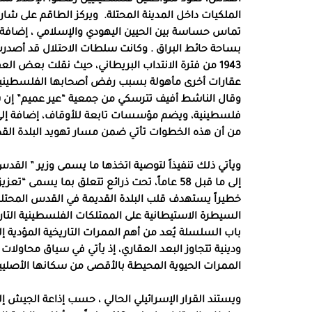
الملكيات داخل المدينة المحتلة.
ويركز الطاقم على شار
تماس حساسة بين الحيين اليهودي والإسلامي ، إضافة إلى 
1943 من فترة الانتداب البريطاني، حيث نقلت بعض الع
عقارات أخرى مأهولة بسبب رفض أصحابها الفلسطينيين ا
وقال الناشط أفيف تترسكي من جمعية “عير عميم” إن 
فلسطينية، ويضم مؤسسات تابعة للأوقاف، إضافة إلى 
من أن هذه الخطوات تأتي ضمن مسار تهويد البلدة القد
ويأتي ذلك تنفيذاً لتوصية اتخذها ما يسمى وزير ” القد
إلى ما قبل 58 عاماً، تحت ذرائع تتعلق بما يسمى
خطيراً يستهدف قلب البلدة القديمة في القدس المحتلة،
السيطرة الاستيطانية على الممتلكات الفلسطينية التا
باب السلسلة يُعد من أهم الممرات التاريخية المؤدية 
ودينية تتجاوز البعد العقاري، إذ يأتي في سياق محاولات
الممرات الحيوية المحيطة بالأقصى من سكانها الأصليين،