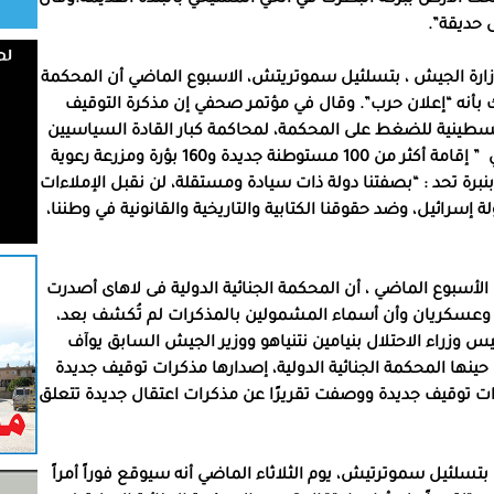
ى حديقة”.
 وزارة الجيش ، بتسلئيل سموتريتش، الاسبوع الماضي أن المحكمة
 بأنه “إعلان حرب”. وقال في مؤتمر صحفي إن مذكرة التوقيف
سطينية للضغط على المحكمة، لمحاكمة كبار القادة السياسيين
” إقامة أكثر من 100 مستوطنة جديدة و160 بؤرة ومزرعة رعوية
نبرة تحد : “بصفتنا دولة ذات سيادة ومستقلة، لن نقبل الإملاءات
 إسرائيل، وضد حقوقنا الكتابية والتاريخية والقانونية في وطننا،
أسبوع الماضي ، أن المحكمة الجنائية الدولية فى لاهاى أصدرت
 وعسكريان وأن أسماء المشمولين بالمذكرات لم تُكشف بعد،
س وزراء الاحتلال بنيامين نتنياهو ووزير الجيش السابق يوآف
ر 2024. وفى المقابل، نفت حينها المحكمة الجنائية الدولية، إصدارها مذكرات توقيف جديدة
رات توقيف جديدة ووصفت تقريرًا عن مذكرات اعتقال جديدة تتعلق
لي بتسلئيل سموترتيش، يوم الثلاثاء الماضي أنه سيوقع فوراً أمراً