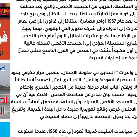
ع السلسلة، القريب من المسجد الأقصى، والذي يُعد منطقة
كونه ممرًا تجاريًا وسياحيًا يربط باب الخليل وحي برج داود
بساحة حائط البراق . وكانت سلطات الاحتلال قد أصدرت بعد عام 1967 أوامر مصادرة استنادًا إلى قانون الأراضي لعام
قارات إلى الدولة وإلى شركة تطوير الحي اليهودي، بينما بقيت
لإخلاء، ما يضع عشرات المنازل اليوم أمام خطر التهجير.
شارع السلسلة المؤدي إلى المسجد الأقصى تسكنه غالبية
أول مكتبة أُنشئت في القدس في القرن التاسع عشر، محذرًا
يمة عبر إجراءات قسرية .
س والتراث ” السابق في حكومة الاحتلال، لتفعيل قرار حكومي يعود
 “تعزيز السيطرة اليهودية والأمن”. الأمر الذي تمثل تصعيداً استيطانياً
 ويفتح الباب أمام مرحلة جديدة من التهجير القسري وإحكام
ريخية ، حسب بيان صادر عن محافظة القدس ، اكدت فيه أن حي
إلى المسجد الأقصى المبارك، وأن استهدافه يحمل أبعاداً سياسية
 الاحتلال فرض وقائع تهويدية جديدة داخل البلدة القديمة، وتفريغ
 بما يحوّل المنطقة تدريجياً إلى فضاء استيطاني
ويستند القرار الإسرائيلي الحالي ، حسب إذاعة الجيش إلى سياسات استيلاء قديمة تعود إلى عام 1968، عندما استولت