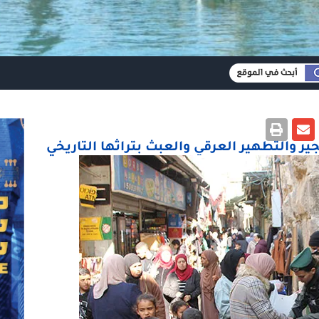
ر والتطهير العرقي والعبث بتراثها التاريخي