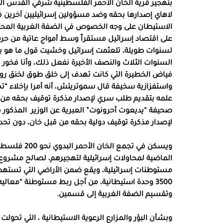
بتهجير قرية الخان الأحمر الفلسطينية شرقي القدس المحت
لاهاي إصدارها بحقه وضد مسؤولين إسرائيليين آخرين في
الاستيطان على وجه الخصوص في الضفة الغربية المحتلة، 
على اقتصاد إسرائيل مستقراً وسط أمواج عاتية من حرب
لسنوات طويلة، تلعثمت إسرائيل وخشيت قول ما هو بد
السنوات الثلاث والنصف الأخيرة نفعل ذلك، وأنا فخور بقي
فياض الخطيرة التي كانت تهدف إلى خلق طوق لخنق رو
واستفزازية سخيفة قال سموتريتش، أنه أمرا بإخلاء “ت
علمه بتقديم طلب سري لإصدار مذكرة توقيف بحقه من قبل
صحيفة “يديعوت أحرونوت” العبرية عن الوزير
المذكور 
لإصدار مذكرة توقيف دولية بحقه من قبل خان، دون تحدي
ويسكن في تجم
3500 وحدة استيطانية، من أجل ربط مستوطنة “معالي
وتقسيم الضفة الغربية إلى قسمين.
وبشأن البؤر والمزارع الرعوية الاستيطانية ، التي تحولت ا