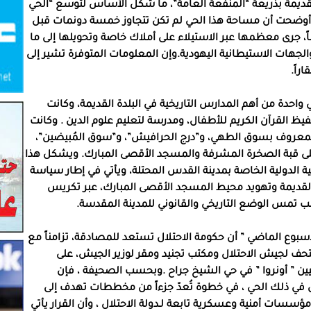
اً من أراضي البلدة القديمة بذريعة “المنفعة العامة”، ما شكّل الأساس لتوسع “الحي
وأوضحت أن مساحة هذا الحي لم تكن تتجاوز خمسة دونمات قبل
، لكنها توسعت لاحقاً لتصل إلى نحو 133 دونماً، جرى معظمها عبر الاستيلاء على أملاك خاصة وتحويلها إلى ما
هات الاستيطانية اليهودية.وإن المعلومات المتوفرة تشير إلى
دة من أهم المدارس التاريخية في البلدة القديمة، وكانت
فيظ القرآن الكريم للأطفال، ومدرسة لتعليم علوم الدين . وكانت
لمعروف بسوق الطهي، و”درج الحرافيش”، و”سوق المُبيضين”،
 على قبة الصخرة المشرفة والمسجد الأقصى المبارك. ويشكل هذا
عية الدولية الخاصة بمدينة القدس المحتلة، ويأتي في إطار سياسة
القديمة وتهويد محيط المسجد الأقصى المبارك، عبر تكريس
نب تمس الوضع التاريخي والقانوني للمدينة المقدسة.
وع الماضي ” أن حكومة الاحتلال تستعد للمصادقة، تزامناً مع
ف لجيش الاحتلال ومكتب تجنيد ومقر لوزير الجيش، على
ن ” أونروا ” في حي الشيخ جراح .وبحسب الصحيفة ، فإن
 في ذلك الحي ، في خطوة تُعدّ جزءاً من مخططات تهدف إلى
سات أمنية وعسكرية تابعة لـدولة الاحتلال ، وأن القرار يأتي