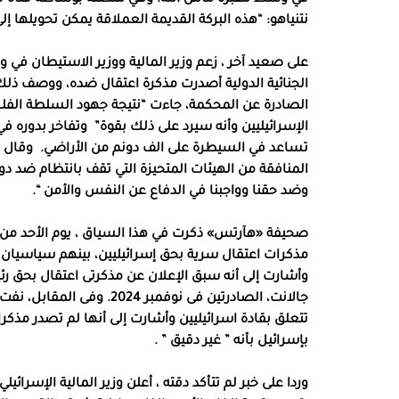
نتنياهو: “هذه البركة القديمة العملاقة يمكن تحويلها إل
على صعيد آخر ، زعم وزير المالية ووزير الاستيطان في
الجنائية الدولية أصدرت مذكرة اعتقال ضده، ووصف ذلك
الصادرة عن المحكمة، جاءت “نتيجة جهود السلطة الفل
الإسرائيليين وأنه سيرد على ذلك بقوة”
وتفاخر بدوره في
تساعد في السيطرة على الف دونم من الأراضي.
وقال ب
المنافقة من الهيئات المتحيزة التي تقف بانتظام ضد دولة
وضد حقنا وواجبنا في الدفاع عن النفس والأمن “.
صحيفة «هآرتس» ذكرت في هذا السياق ، يوم الأحد من ال
مذكرات اعتقال سرية بحق إسرائيليين، بينهم سياسيان
وأشارت إلى أنه سبق الإعلان عن مذكرتى اعتقال بحق رئي
جالانت، الصادرتين فى نوفمب
تتعلق بقادة اسرائيليين وأشارت إلى أنها لم تصدر مذك
بإسرائيل بأنه ” غير دقيق ” .
وردا على خبر لم تتأكد دقته ، أعلن وزير المالية الإسرائي