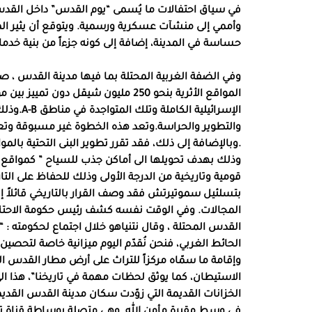
في سياق احتفالات ما يُسمى “يوم القدس” داخل الق
وأممي إلى منشآت عسكرية ورسمية. ويتوقع أن يثير ال
حساسة في المدينة، إضافة إلى كونه جزءاً من بنية خدماتي
وفي الضفة الغربية المحتلة بما فيها مدينة القدس ، صد
والتطوير والحراسة.وتعد هذه الخطوة غير مسبوقة وتعن
.وبالإضافة إلى ذلك، فقد تقرر تطوير البنى التحتية بال
وذلك بهدف تحويلها الى أماكن جذب للسياح ” كمواقع أثرية
قومية وتاريخية من الدرجة الأولى وذلك للحفاظ على التار
بتسلئيل سموتيرتش فقد وصف القرار بالتاريخي قائلاً إ
القدس المحتلة ، وقال نتنياهو خلال اجتماع لحكومته : “أو
الحائط الغربي، فنحن نُقدّم اليوم ميزانية خاصة لتحصين ا
وإقامة ما سمّاه مركزاً للتراث على أرض مطار القدس ال
الاستيطان، كما يوثق لحظات مهمة في تاريخنا”، هذا ال
الخزانات القديمة التي زوّدت سكان مدينة القدس القديمة
في وسط مقبرة مأمن الله. وهي متصلة بوساطة قناة تح