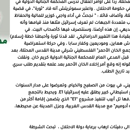
لة، رداً على أوامر اعتقال تدرس المحكمة الجنائية الدولية في
 حكومة الاحتلال . واعتبر سموتريتش أنه قاد “ثورة”، في قضية
وأضاف قائلا : ” نجحتُ في أداء واجبي كوزير للمالية والحفاظ
 متعددة الجبهات لم تعرف إسرائيل مثلها منذ قيامها وأنه
يهي، إن هذه أرضنا، وسنتصرف فيها كأصحاب البيت. في
ادة هذا التغيير الدراماتيكي. لقد قدنا ثورة وأحبطنا خطة (ٍسلام)
ش هعاين، وموديعين وكفار سابا ، وفي حركة استعراضية
جمع الخان الأحمر” الفلسطيني شرقي مدينة القدس المحتلة، بعد
 المدعي العام للمحكمة الجنائية الدولية كريم خان. ونقلت
قوله إنه وقع أمر إخلاء الخان الأحمر بعد علمه بتقديم طلب سري
د تاريخ الطلب.
ع الخان الأحمر البدوي نحو 200 فلسطيني، في بيوت من الصفيح والخيام، وتعرضوا على مدار السنوات
الماضية لمحاولات إسرائيلية لتهجيرهم، لصالح مشروع استيطاني كبير يطلق عليه إسرائيليا E1. ويحيط بالتجمع
مستوطنات إسرائيلية، ويقع ضمن الأراضي التي تستهدفها تل أبيب لتنفيذ مشروع “E1” الذي يتضمن إقامة أكثر من
ه أدوميم” مع مدينة القدس الغربية، وعزل المدينة عن محيطها،
لى دفيئات ارهاب برعاية دولة الاحتلال ،
تبحث الشرطة