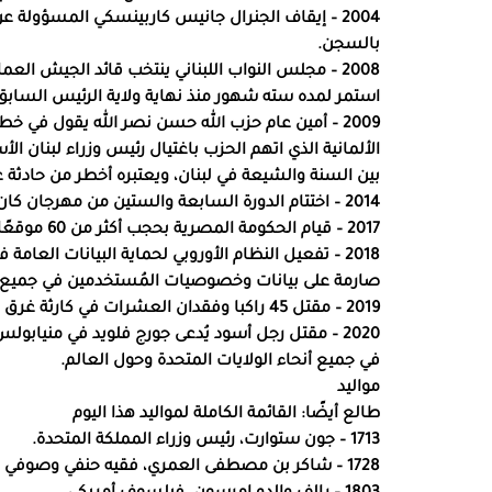
2004 – إيقاف الجنرال جانيس كاربينسكي المسؤولة
بالسجن.
2008 – مجلس النواب اللبناني ينتخب قائد الجيش الع
استمر لمده سته شهور منذ نهاية ولاية الرئيس السابق إ
2009 – أمين عام حزب الله حسن نصر الله يقول في خط
الألمانية الذي اتهم الحزب باغتيال رئيس وزراء لبنان الأ
بين السنة والشيعة في لبنان، ويعتبره أخطر من حادثة عي
2014 – اختتام الدورة السابعة والستين من مهرجان كان السينمائي لسنة 2014 في فرنسا.
2017 – قيام الحكومة المصرية بحجب أكثر من 60 موقعًا معارضًا على شبكة الإنترنت بينهم 48 موقعًا إخباريًا.
2018 – تفعيل النظام الأوروبي لحماية البيانات العا
صارمة على بيانات وخصوصيات المُستخدمين في جميع ت
2019 – مقتل 45 راكبا وفقدان العشرات في كارثة غرق باخرة في بحيرة ماي ندومبي في جمهورية الكونغو الديمقراطية.
2020 – مقتل رجل أسود يُدعى جورج فلويد في منيابولس 
في جميع أنحاء الولايات المتحدة وحول العالم.
مواليد
طالع أيضًا: القائمة الكاملة لمواليد هذا اليوم
1713 – جون ستوارت، رئيس وزراء المملكة المتحدة.
1728 – شاكر بن مصطفى العمري، فقيه حنفي وصوفي وشاعر سوري عثماني.