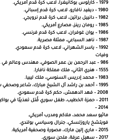
1979 – كارلوس بوكانيغرا، لاعب كرة قدم أمريكي.
1980 – ديفيد نافارو، لاعب كرة قدم إسباني.
1982 – دانييل براتين، لاعب كرة قدم نرويجي.
1985 – رومان رينز، مصارع أمريكي.
1986 – يوان غوفران، لاعب كرة قدم فرنسي.
1987 – ناهد السباعي، ممثلة مصرية.
1992 – ياسر الشهراني، لاعب كرة قدم سعودي.
وفيات
986 – عبد الرحمن بن عمر الصوفي، مهندس وعالم في علم الفلك فارسي مسلم.
1555 – هنري الثاني، ملك مملكة نافارا.
1983 – محمد إدريس السنوسي، ملك ليبيا.
1995 – أحمد بن راشد آل الشيخ مبارك، شاعر وصحفي سعودي.
2008 – فهد الدهمش، حكم كرة قدم سعودي.
2011 – حمزة الخطيب، طفل سوري قُتل تعذيبًا في بواكير الثورة السورية ضد نظام الأسد.
2014 –
ماثيو سعد محمد، ملاكم ومدرب أمريكي.
فويتشخ ياروزلسكي، جنرال وسياسي بولندي.
2015 – ماري إلين مارك، مصورة وصحفية أمريكية.
2017 – سهيل عرفة، ملحن سوري.