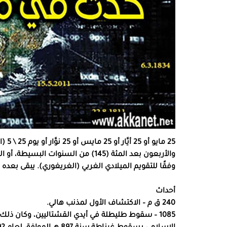
25 م
وفقًا للتقويم الميلادي الغربي (الغريغوري). يبقى بعده 220 يوما لانتهاء السنة.
أحداث
240 ق م – الاكتشاف الأول لمذنب هالي.
1085 – سقوط طليطلة في أيدي القشتاليين، وكان ذلك