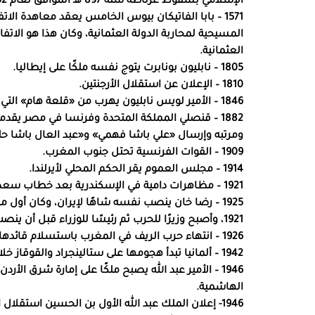
الإسلامي بسقوط غرناطة سنة 897 هـ الموافق لعام 1492.
1571 – بابا الفاتيكان بيوس الخامس يعقد معاهدة ا
المسيحية لمحاربة الدولة العثمانية، وكان هذا هو الات
العثمانية.
1805 – نابليون بونابرت يتوج نفسه ملكًا على إيطاليا.
1810 – الإعلان عن استقلال الأرجنتين.
1846 – الأمير لويس نابليون يهرب من «قلعة هام» التي سجن فيها، وقد أصبح في ما بعد الإمبراطور نابليون الثالث.
1882 – قنصلي المملكة المتحدة وفرنسا في مصر يقدم
ومرتبه وإرسال «علي باشا فهمي» و«عبد العال باشا حلمي»
1909 – القوات الفرنسية تحتل جنوب المغرب.
1914 – مجلس العموم يقر الحكم المحلي لأيرلندا.
1921 – مظاهرات دامية في الإسكندرية بعد خطاب سعد زغلول تجبر وزارة عدلي يكن على الاستقالة.
1925 – رضا خان ينصب نفسه شاهًا لإيران، وكان أول 
1921، وأصبح وزيرًا للحرب ثم رئيسًا للوزراء قبل أن ينصب نفسه حاكمًا.
1926 – انتهاء حرب الريف في المغرب باستسلام قائدها الزعيم عبد الكريم الخطابي إلى القوات الفرنسية.
1942 – ألمانيا تبدأ هجومها على ستالينجراد والقوقاز خلال الحرب العالمية الثانية.
1946 – الأمير عبد الله يصبح ملكًا على إمارة شرق الأر
الهاشمية.
1946- إعلان الملك عبد الله الأول بن الحسين استقلال المملكة الأردنية الهاشمية.