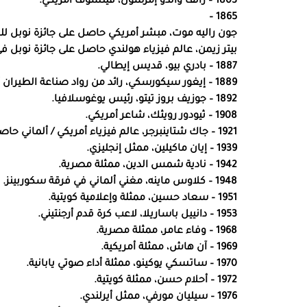
1803 – رالف والدو إمرسون، فيلسوف أمريكي.
1865 –
جون راليه موت، مبشر أمريكي حاصل على جائزة نوبل للسلام
بيتر زيمن، عالم فيزياء هولندي حاصل على جائزة نوبل في الفي
1887 – بادري بيو، قديس إيطالي.
1889 – إيغور سيكورسكي، رائد من رواد صناعة الطيران أمريكي من أصل روسي.
1892 – جوزيف بروز تيتو، رئيس يوغوسلافيا.
1908 – ثيودور رويثك، شاعر أمريكي.
1921 – جاك شتاينبرجر، عالم فيزياء أمريكي / ألماني حاصل على جائزة نوبل في الفيزياء عام 1988.
1939 – إيان ماكيلين، ممثل إنجليزي.
1942 – نادية شمس الدين، ممثلة مصرية.
1948 – كلاوس ماينه، مغني ألماني في فرقة سكوربينز.
1951 – سعاد حسين، ممثلة وإعلامية كويتية.
1953 – دانييل باساريلا، لاعب كرة قدم أرجنتيني.
1968 – وفاء عامر، ممثلة مصرية.
1969 – آن هاش، ممثلة أمريكية.
1970 – ساتسكي يوكينو، ممثلة أداء صوتي يابانية.
1972 – أحلام حسن، ممثلة كويتية.
1976 – سيليان مورفي، ممثل أيرلندي.