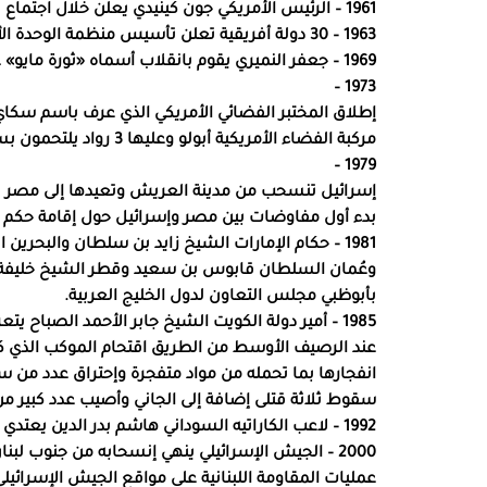
1961 – الرئيس الأمريكي جون كينيدي يعلن خلال اجتماع في الكونغرس عن العزم بإرسال بعثة بشرية للقمر.
1963 – 30 دولة أفريقية تعلن تأسيس منظمة الوحدة الأفريقية في أديس أبابا.
1969 – جعفر النميري يقوم بانقلاب أسماه «ثورة مايو» على حكومة محمد أحمد المحجوب ويتولى الحكم في السودان.
1973 –
إطلاق المختبر الفضائي الأمريكي الذي عرف باسم سكاي 
مركبة الفضاء الأمريكية أبولو وعليها 3 رواد يلتحمون بسكاي لاب ويدوران حول الأرض.
1979 –
إسرائيل تنسحب من مدينة العريش وتعيدها إلى مصر بم
بدء أول مفاوضات بين مصر وإسرائيل حول إقامة حكم ذ
1981 – حكام الإمارات الشيخ زايد بن سلطان والبحر
وعُمان السلطان قابوس بن سعيد وقطر الشيخ خليفة 
بأبوظبي مجلس التعاون لدول الخليج العربية.
1985 – أمير دولة الكويت الشيخ جابر الأحمد الصباح
عند الرصيف الأوسط من الطريق اقتحام الموكب الذي ك
انفجارها بما تحمله من مواد متفجرة وإحتراق عدد من س
سقوط ثلاثة قتلى إضافة إلى الجاني وأصيب عدد كبير من 
1992 – لاعب الكاراتيه السوداني هاشم بدر الدين يعتدي على حسن الترابي في أوتاوا يكندا.
2000 – الجيش الإسرائيلي ينهي إنسحابه من جنوب لبن
عمليات المقاومة اللبنانية على مواقع الجيش الإسرائيل