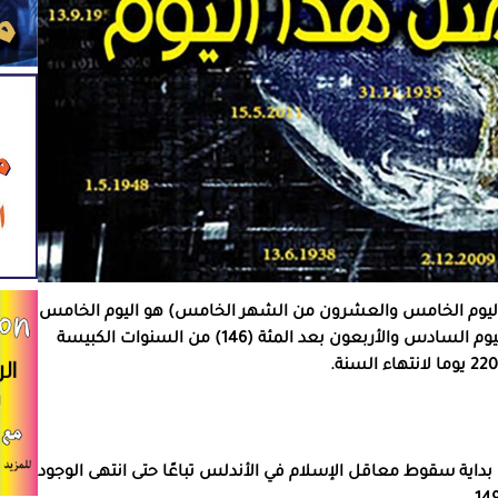
ايو أو 25 أيَّار أو 25 مايس أو 25 نوَّار أو يوم 25 \ 5 (اليوم الخامس والعشرون من الشهر الخامس) هو اليوم الخامس
والأربعون بعد المئة (145) من السنوات البسيطة، أو اليوم السادس والأربعون بعد المئة (146) من السنوات الكبيسة
 بداية سقوط معاقل الإسلام في الأندلس تباعًا حتى انتهى الوجود