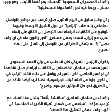
وأضاف المصدر أن السعودية “تتمسك بموقفها الثابت… وهو وجود
مسار لا رجعة فيه نحو إقامة دولة فلسطينية”.
وفي وقت سابق من اليوم الاثنين، صرّح ترامب عبر مواقع التواصل
الاجتماعي بأنه طلب “إلزاميا” من دول الشرق الأوسط وغيرها
التوقيع على اتفاقيات أبراهام بعد التوصل إلى اتفاق على إنهاء
الحرب مع إيران، مُهددا بعمل عسكري “أكبر وأقوى منه في أي وقت
مضى” إذا لم يتمكن الطرفان من التوصل إلى اتفاق على إنهاء
الصراع.
يذكر أن الرئيس الأمريكي كان قد طلب من ولي العهد السعودي
الأمير محمد بن سلمان الانضمام إلى اتفاقات أبراهام خلال لقائهما
في نوفمبر الماضي، لكن الأمير لم يوافق على ذلك قائلا: “نرغب في
أن نكون جزءا من الاتفاقيات الإبراهيمية. لكننا نريد أيضا التأكد من
أن الطريق نحو حلّ الدولتين مرسوم بوضوح”.
وأضاف بن سلمان أنه أجرى “مناقشة بنّاءة” بشأن هذا الملف مع
ترامب، مؤكدا: “سنعمل على ضمان تهيئة الظروف المناسبة في
أقرب وقت ممكن لتحقيق هذا الهدف”.