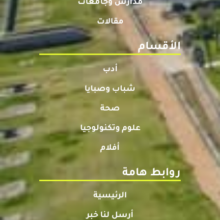
مدارس وجامعات
مقالات
الأقسام
أدب
شباب وصبايا
صحة
علوم وتكنولوجيا
أفلام
روابط هامة
الرئيسية
أرسل لنا خبر