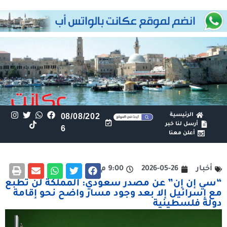
الرئيسية
08/08/202
أرسل لنا خبر
6
أعلن معنا
أخبار
2026-05-26
9:00 م
“سي إن إن” عن مصدر سعودي: المملكة لن تطبع
مع إسرائيل إلا بعد وجود مسار واضح نحو إقامة
دولة فلسطينية