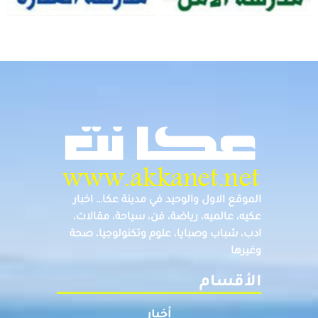
الموقع الاول والوحيد في مدينة عكا… اخبار
عكيه، عالميه، رياضة، فن، سياحة، مقالات،
ادب، شباب وصبايا، علوم وتكنولوجيا، صحة
وغيرها
الأقسام
أخبار