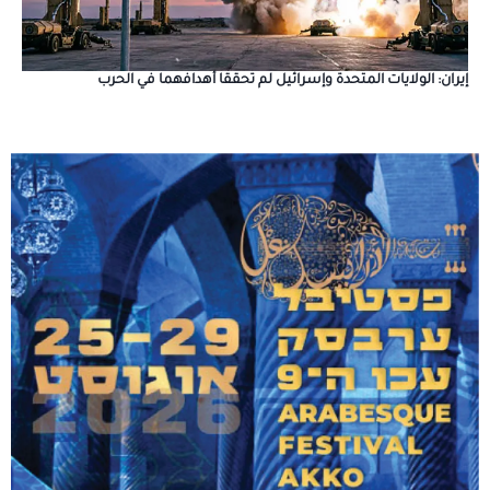
إيران: الولايات المتحدة وإسرائيل لم تحققا أهدافهما في الحرب