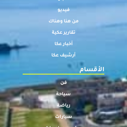
فيديو
من هنا وهناك
تقارير عكية
أخبار عكا
أرشيف عكا
الأقسام
فن
سياحة
رياضة
سيارات