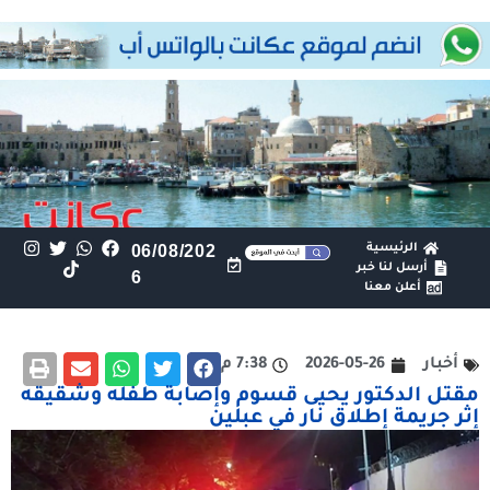
الرئيسية
06/08/202
أرسل لنا خبر
6
أعلن معنا
أخبار
2026-05-26
7:38 م
مقتل الدكتور يحيى قسوم وإصابة طفله وشقيقه
إثر جريمة إطلاق نار في عبلين