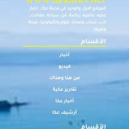
الموقع الاول والوحيد في مدينة عكا… اخبار
عكيه، عالميه، رياضة، فن، سياحة، مقالات،
ادب، شباب وصبايا، علوم وتكنولوجيا، صحة
وغيرها
الأقسام
أخبار
فيديو
من هنا وهناك
تقارير عكية
أخبار عكا
أرشيف عكا
الأقسام