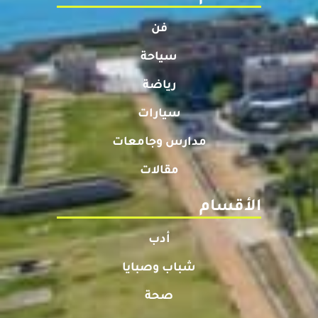
فن
سياحة
رياضة
سيارات
مدارس وجامعات
مقالات
الأقسام
أدب
شباب وصبايا
صحة