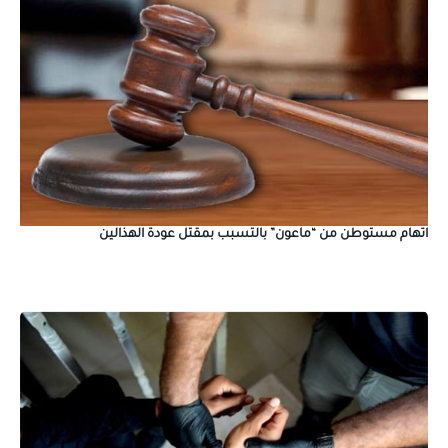
اتهام مستوطن من “ماعون” بالتسبب بمقتل عودة الهذالين