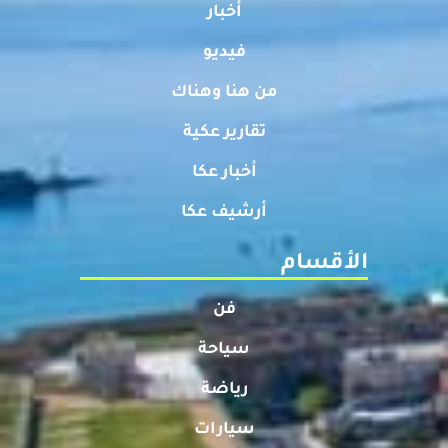
أخبار
فيديو
من هنا وهناك
تقارير عكية
أخبار عكا
أرشيف عكا
الأقسام
فن
سياحة
رياضة
سيارات