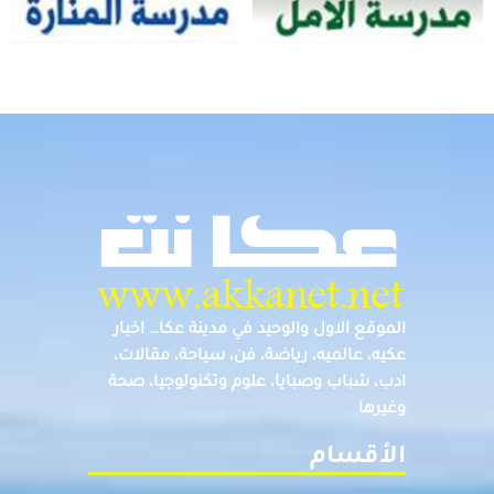
الموقع الاول والوحيد في مدينة عكا… اخبار
عكيه، عالميه، رياضة، فن، سياحة، مقالات،
ادب، شباب وصبايا، علوم وتكنولوجيا، صحة
وغيرها
الأقسام