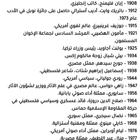
1908 – إيان فليمنج، كاتب إنجليزي.
1912 – باتريك وايت، أديب أسترالي حاصل على جائزة نوبل في الأدب
عام 1973.
1915 – جوزيف غرينبيرغ، عالم لغوي أمريكي.
1921 – مأمون الهضيبي، المرشد السادس لجماعة الإخوان
المسلمون.
1925 – بولنت أجاويد، رئيس وزراء تركيا.
1934 – بيتي شباز، زوجة مالكوم إكس.
1938 – جورج سيدهم، ممثل مصري.
1938 – إسماعيل إبراهيم شتات، شاعر فلسطيني.
1944 – رودي جولياني، سياسي أمريكي.
1947 – زاهي حواس، عالم مصري في علم الآثار ووزير لشؤون الآثار.
1956 – سايوري، ممثلة أداء صوتي يابانية.
1964 – صلاح الدين دروزة، قائد عسكري وسياسي فلسطيني في
حركة المقاومة الإسلامية حماس.
1965 – نضال سيجري، ممثل سوري.
1968 – كايلي مينوغ، ممثلة ومغنية أسترالية.
1976 – ليام أوبراين، ممثل أداء صوتي أمريكي.
1977 – منال عبد اللطيف، ممثلة مصرية.