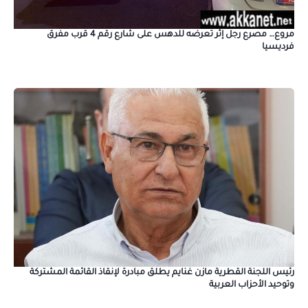
مروع… مصرع رجل إثر تعرضه للدهس على شارع رقم 4 قرب مفرق
فرديسيا
رئيس اللجنة القطرية مازن غنايم يطلق مبادرة لإنقاذ القائمة المشتركة
وتوحيد الأحزاب العربية