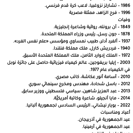
1986 – تشارلز نزوغبيا، لاعب كرة قدم فرنسي.
1996 – فرح الزاهد، ممثلة مصرية
وفيات
1849 – آن برونته، روائية وشاعرة إنجليزية.
1878 – جون رسل، رئيس وزراء المملكة المتحدة.
1937 – ألفرد أدلر، طبيب نمساوي ومؤسس «علم نفس الفرد».
1940 – فردريش كارل، ملك مملكة فنلندا.
1972 – الملك إدوارد الثامن، ملك المملكة المتحدة الأسبق.
2003 – إيليا بريغوجين، عالم كيمياء فيزيائية حاصل على جائزة نوبل
في الكيمياء عام 1977.
2010 – أسامة أنور عكاشة، كاتب مصري.
2012 – باسل شحادة، مهندس ومخرج سينمائي سوري
2013 – عبد العزيز شاهين، سياسي فلسطيني ووزير سابق.
2014 – مايا أنجيلو، شاعرة وكاتبة أمريكيَّة.
2022 – بويار نيشاني، الرئيس السادس لجمهورية ألبانيا.
أعياد ومناسبات
عيد الجمهورية في أذربيجان.
عيد الجمهورية في أرمينيا.