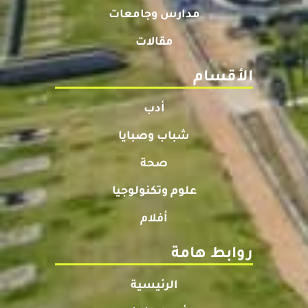
مدارس وجامعات
مقالات
الأقسام
أدب
شباب وصبايا
صحة
علوم وتكنولوجيا
أفلام
روابط هامة
الرئيسية