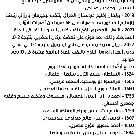
إضافيا وسط اعتراض رسمي من كلا المرشَّحَين عبد الفتاح
السيسي وحمدين صباحي.
2019 – برلمان إقليم كردستان العراق ينتخب نيجيرفان بارزاني رئيسًا
لِلإقليم المذكور بعد حصوله على 68 صوتًا من أصوات النُوَّاب.
2021 – الأهلي المصري يتوّج بلقب كأس السوبر الأفريقي للمرة
السابعة، وذلك بعد فوزه على نهضة بركان المغربي بنتيجة 2–0.
2022 – ريال مدريد يتغلب على نادي ليفربول بنتيجة 1-0 في نهائي
دوري أبطال أوروبا، ليُتوج باللقب للمرة الرابعة عشرة في تاريخه.
مواليد
طالع أيضًا: القائمة الكاملة لمواليد هذا اليوم
1524 – السلطان سليم الثاني، سلطان عثماني.
1605 – فرانسوا دو بوسكيه، أسقف فرنسي.
1660 – الملك جورج الأول، ملك بريطانيا العظمى.
1753 – أحمد بن زين الدين الأحسائي، فيسلوف ومتكلم مسلم وفقيه
جعفري أحسائي.
1759 – ويليام بيت، رئيس وزراء المملكة المتحدة.
1807 – لويس أغاسي، عالم جيولوجيا سويسري.
1860 – أحمد شفيق، مؤرخ مصري.
1884 – إدوارد بينش، رئيس تشيكوسلوفاكيا.