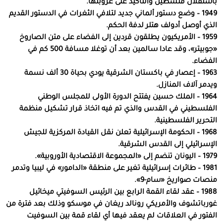
باستقلال فلسطين والتأكيد على عروبتها.
1949 – وضع دستور ألماني جديد لتلافي الثغرات في الدستور القديم
الذي أوصل أدولف هتلر لدفة الحكم.
1959 – الأمريكيون يطلقون قردين إلى الفضاء على متن الصاروخ
«جوبيتر»، وقد عادا سالمين بعد أن توغلا مسافة 500 كم في
الفضاء.
1963 – إعصار في باكستان الشرقية يودي بحياة 30 ألف نسمة
ويدمر آلاف المنازل.
1964 – الملك حسين يفتتح الدورة الأولى للمجلس الوطني
الفلسطيني في القدس والذي تم فيه اتخاذ قرار تشكيل منظمة
التحرير الفلسطينية.
1968 – الحكومة الإسرائيلية تعلن نقل القيادة المركزية للجيش
الإسرائيلي إلى القدس الشرقية.
1979 – اليونان تنضم إلى «المجموعة الاقتصادية الأوروبية».
1981 – طائرات إسرائيلية تغير على منطقة «الدامور» في ليبيا وتدمر
منصات صواريخ «سام-9».
1988 – عقد لقاء القمة الرابع بين الرئيس السوفيتي ميخائيل
غورباتشوف والأمريكي رونالد ريغان في موسكو وذلك بعد فترة من
الفتور في العلاقات لم يعقد فيها أي لقاء قمة بين السوفيت