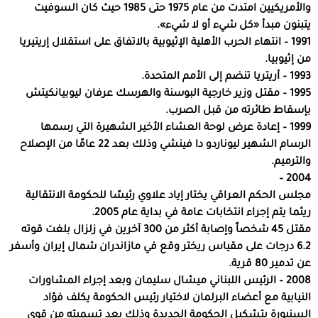
والأمريكيين امتدت من عام 1975 حتى 1985 حيث كان السوفيت
يتبنون مبدأ «كل شيء أو لا شيء».
1991 – انتهاء الحرب الأهلية الإثيوبية بالاتفاق على استقلال إريتيريا
من إثيوبيا.
1993 – أريتريا تنضم إلى الأمم المتحدة.
1995 – مقتل وزير خارجية البوسنة والهرسك عرفان ليوبيانكيتش
بإسقاط طائرته من قبل الصرب.
1999 – إعادة عرض لوحة العشاء الأخير الشهيرة التي رسمها
الرسام الشهير ليوناردو دا فينشي وذلك بعد 22 عامًا من الإصلاح
والترميم.
2004 –
مجلس الحكم العراقي يختار إياد علاوي رئيسًا للحكومة الانتقالية
ريثما يتم إجراء انتخابات عامة في بداية عام 2005.
مقتل 45 شخصاً وإصابة أكثر من 300 آخرين في زلزال بلغت قوته
6.2 درجات على مقياس ريختر وقع في مازاندران شمال إيران وأسفر
عن تدمير 80 قرية.
2008 – الرئيس اللبناني ميشال سليمان وبعد إجراء المشاورات
النيابية مع أعضاء البرلمان لاختيار رئيس الحكومة يكلف فؤاد
السنيورة بتشكيل الحكومة الجديدة وذلك بعد تسميته من قوى