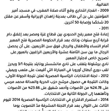
الغالبية.
2009 – انفجار انتحاري وقع أثناء صلاة المغرب في مسجد أمير
المؤمنين علي بن أبي طالب بمدينة زاهدان الإيرانية وأسفر عن مقتل
20 شخصًا وإصابة 50 آخرين.
2011 –
إعادة فتح معبر رفح الحدودي بين قطاع غزة ومصر بعد إغلاق دام
قرابة أربع سنوات وذلك بعد قرار الحكومة المصرية فتح المعبر
أمام النساء والأطفال والرجال فوق سن الأربعين، على أن يحصل
الرجال ما بين سن الثامنة عشرة والأربعين الراغبين بالعبور على
تصريح خاص لاجتياز المعبر.
نادي برشلونة يتغلب على نادي مانشستر يونايتد بنتيجة 3/1 ويحرز
لقب دوري أبطال أوروبا في المباراة التي أقيمت على ملعب ويمبلي.
2012 – لجنة الانتخابات الرئاسية المصرية تعلن نتيجة الجولة الأولى،
وكانت النتيجة هي حصول مرشح حزب الحرية والعدالة محمد مرسي
على 24.78% من الأصوات وأحمد شفيق على 23.66% من الأصوات
وتأهلهما إلى الجولة الثانية من الانتخابات.
2014 – استمرار الاقتراع في الانتخابات الرئاسية المصرية 2014 لليوم
الثالث على التوالي بعد قرار اللجنة المشرفة مدّ التصويت يوما