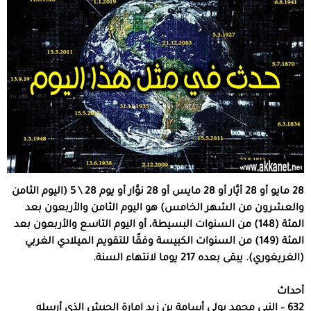
28 مايو أو 28 أيَّار أو 28 مايس أو 28 نوَّار أو يوم 28 \ 5 (اليوم الثامن
والعشرون من الشهر الخامس) هو اليوم الثامن والأربعون بعد
المئة (148) من السنوات البسيطة، أو اليوم التاسع والأربعون بعد
المئة (149) من السنوات الكبيسة وفقًا للتقويم الميلادي الغربي
(الغريغوري). يبقى بعده 217 يوما لانتهاء السنة.
أحداث
632 – النبي محمد يولي أسامة بن زيد إمارة الجيش الذي أرسله