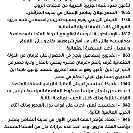
لتأمين حدود شبه الجزيرة العربية من هجمات الروم.
1655 – الخضر غيلان يحاصر الإسبان في مدينة العرائش.
1736 – الجيش الروسي يقوم بعملية تخريب واسعة في شبه جزيرة
القرم التي كانت تابعة للدولة العثمانية.
1812 – الإمبراطورية الروسية توقع مع الدولة العثمانية «معاهدة
بوخارست» والتي كان من أهم شروطها بقاء ولايتي الأفلاق
والبغدان تحت السيطرة العثمانية.
1863 – الخديوي إسماعيل ينجح في الحصول على فرمان من الدولة
العثمانية عُرف باسم «فرمان مصر» يقضي بانتقال ولاية مصر من
الأب إلى الابن الأكبر، وهو ما مهد الطريق لمحمد توفيق باشا ابن
الخديوي إسماعيل لتولي الحكم في مصر.
1940 – بلجيكا تستسلم لجيش ألمانيا النازية، والمملكة المتحدة
تنسحب من شمال فرنسا وسقوط العاصمة الفرنسية باريس بيد
القوات النازية وذلك خلال الحرب العالمية الثانية.
1942 – المكسيك تعلن الحرب على قوات دول المحور وذلك أثناء
الحرب العالمية الثانية.
1946 – انعقاد مؤتمر القمة العربي الأول في مدينة أنشاص بمصر
برئاسة الملك فاروق، وقد اتخذ عدة قرارات كان من أهمها التمسك