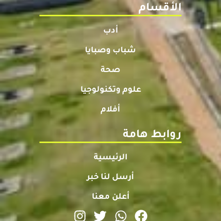
الأقسام
أدب
شباب وصبايا
صحة
علوم وتكنولوجيا
أفلام
روابط هامة
الرئيسية
أرسل لنا خبر
أعلن معنا