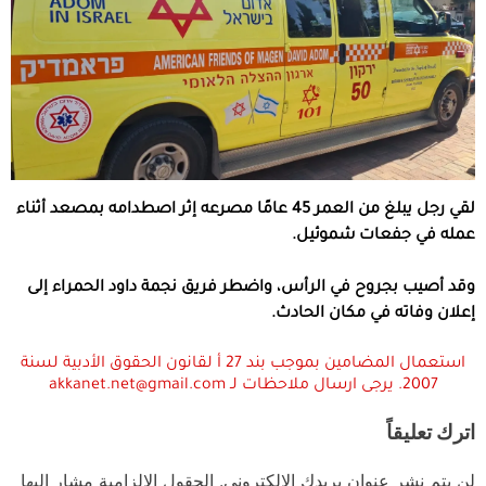
لقي رجل يبلغ من العمر 45 عامًا مصرعه إثر اصطدامه بمصعد أثناء
عمله في جفعات شموئيل.
وقد أصيب بجروح في الرأس، واضطر فريق نجمة داود الحمراء إلى
إعلان وفاته في مكان الحادث.
استعمال المضامين بموجب بند 27 أ لقانون الحقوق الأدبية لسنة
2007. يرجى ارسال ملاحظات لـ akkanet.net@gmail.com
اترك تعليقاً
لن يتم نشر عنوان بريدك الإلكتروني.
الحقول الإلزامية مشار إليها