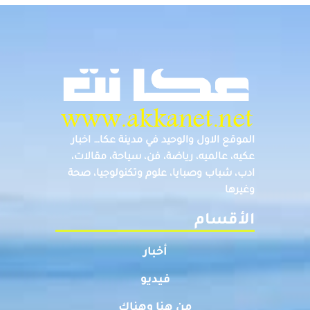
الموقع الاول والوحيد في مدينة عكا… اخبار
عكيه، عالميه، رياضة، فن، سياحة، مقالات،
ادب، شباب وصبايا، علوم وتكنولوجيا، صحة
وغيرها
الأقسام
أخبار
فيديو
من هنا وهناك