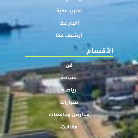
تقارير عكية
أخبار عكا
أرشيف عكا
الأقسام
فن
سياحة
رياضة
سيارات
مدارس وجامعات
مقالات