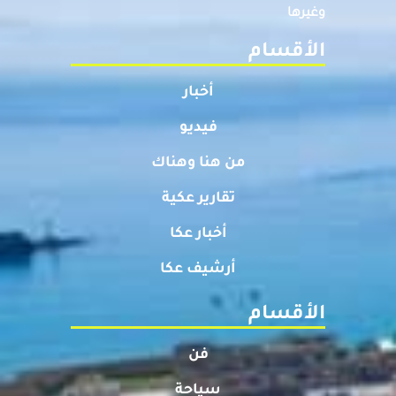
وغيرها
الأقسام
أخبار
فيديو
من هنا وهناك
تقارير عكية
أخبار عكا
أرشيف عكا
الأقسام
فن
سياحة