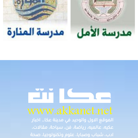
الموقع الاول والوحيد في مدينة عكا… اخبار
عكيه، عالميه، رياضة، فن، سياحة، مقالات،
ادب، شباب وصبايا، علوم وتكنولوجيا، صحة