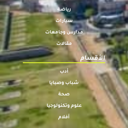
رياضة
سيارات
مدارس وجامعات
مقالات
الأقسام
أدب
شباب وصبايا
صحة
علوم وتكنولوجيا
أفلام