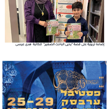
إضاءة تربوية على قصة “يحيى الباحث الصغير” للكاتبة هدى عيسى