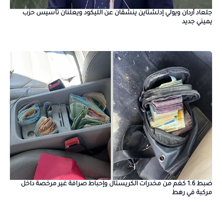
جلعاد أردان ويولي إدلشتاين ينشقان عن الليكود ويعلنان تأسيس حزب
يميني جديد
ضبط 1.6 كغم من مخدرات الكريستال وإحباط صرافة غير مرخصة داخل
مركبة في رهط