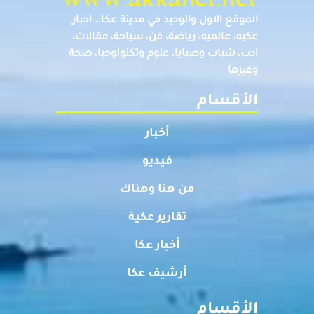
الموقع الاول والوحيد في مدينة عكا… اخبار
عكيه، عالميه، رياضة، فن، سياحة، مقالات،
ادب، شباب وصبايا، علوم وتكنولوجيا، صحة
وغيرها
الأقسام
أخبار
فيديو
من هنا وهناك
تقارير عكية
أخبار عكا
أرشيف عكا
الأقسام