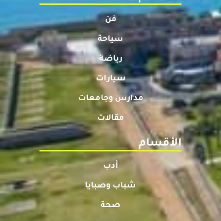
فن
سياحة
رياضة
سيارات
مدارس وجامعات
مقالات
الأقسام
أدب
شباب وصبايا
صحة