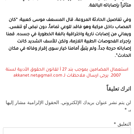
متأثراً بإصاباته البالغة.
وفي تفاصيل الحادثة المروعة، قال المسعف موسى كعبية: “كان
المصاب داخل مركبة وهو فاقد للوعي تماماً، دون نبض أو تنفس،
ويعاني من إصابات نارية واختراقية بالغة الخطورة في جسده. قمنا
بإجراء الفحوصات الطبية اللازمة، ولكن للأسف الشديد كانت
إصاباته حرجة جداً، ولم يتبقَ أمامنا خيار سوى إقرار وفاته في مكان
الحادث”.
استعمال المضامين بموجب بند 27 أ لقانون الحقوق الأدبية لسنة
2007. يرجى ارسال ملاحظات لـ akkanet.net@gmail.com
اترك تعليقاً
لن يتم نشر عنوان بريدك الإلكتروني.
الحقول الإلزامية مشار إليها
بـ
*
التعليق
*