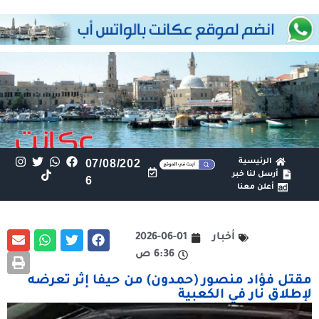
الرئيسية
07/08/202
أرسل لنا خبر
6
أعلن معنا
أخبار
2026-06-01
6:36 ص
مقتل فؤاد منصور (حمدون) من حيفا إثر تعرضه
لإطلاق نار في الكعبية