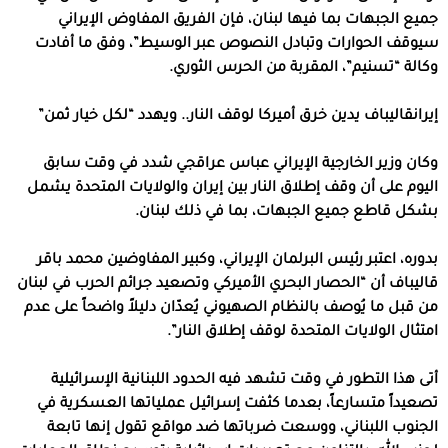
جميع الجبهات بما فيها لبنان، فإن الفريق المفاوض الإيراني
سيوقف الحوارات وتبادل النصوص عبر الوسيط”، وفق ما أفادت
وكالة “تسنيم”، المقربة من الحرس الثوري.
إيرانقاليباف يدين خرق أميركا لوقف النار.. ويهدد “لكل خيار ثمن”
وكان وزير الخارجية الإيراني عباس عراقجي شدد في وقت سابق
اليوم على أن وقف إطلاق النار بين إيران والولايات المتحدة يشمل
بشكل قاطع جميع الجبهات، بما في ذلك لبنان.
بدوره، اعتبر رئيس البرلمان الإيراني، وكبير المفاوضين محمد باقر
قاليباف أن “الحصار البحري الأميركي وتصعيد جرائم الحرب في لبنان
من قبل ما يُوصف بالنظام الصهيوني يُعدّان دليلاً واضحاً على عدم
امتثال الولايات المتحدة لوقف إطلاق النار”.
أتى هذا التطور في وقت تشهد فيه الحدود اللبنانية الإسرائيلية
تصعيداً متسارعاً، بعدما كثفت إسرائيل عملياتها العسكرية في
الجنوب اللبناني، ووسعت ضرباتها ضد مواقع تقول إنها تابعة