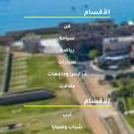
الأقسام
فن
سياحة
رياضة
سيارات
مدارس وجامعات
مقالات
الأقسام
أدب
شباب وصبايا