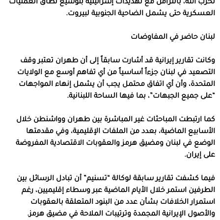
لحزب الله، بالتزامن مع تهديدات إسرائيلية بتوسيع نطاق العمليات
العسكرية حتى يشمل الضاحية الجنوبية لبيروت.
لبنان حاضر في المفاوضات
وكانت تقارير إيرانية قد أشارت سابقاً إلى أن طهران تعتبر وقف
التصعيد في لبنان جزءاً أساسياً من أي تفاهم أوسع مع الولايات
المتحدة، وأن أي اتفاق محتمل يجب أن يشمل إنهاء المواجهات
“على جميع الجبهات”، بما فيها الساحة اللبنانية.
كما ارتبطت المباحثات غير المباشرة بين طهران وواشنطن خلال
الأسابيع الماضية، بعدد من الملفات الإقليمية، وفي مقدمتها
الوضع في لبنان ومضيق هرمز والعقوبات الاقتصادية المفروضة
على إيران.
فيما كشفت تقارير سابقة لوكالة “تسنيم” أن تبادل الرسائل بين
الطرفين استمر خلال الأيام الماضية عبر وسطاء إقليميين، رغم
استمرار الخلافات بشأن عدد من البنود المتعلقة بالعقوبات
والأصول الإيرانية المجمدة وترتيبات الملاحة في مضيق هرمز.