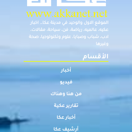
الموقع الاول والوحيد في مدينة عكا… اخبار
عكيه، عالميه، رياضة، فن، سياحة، مقالات،
ادب، شباب وصبايا، علوم وتكنولوجيا، صحة
وغيرها
الأقسام
أخبار
فيديو
من هنا وهناك
تقارير عكية
أخبار عكا
أرشيف عكا