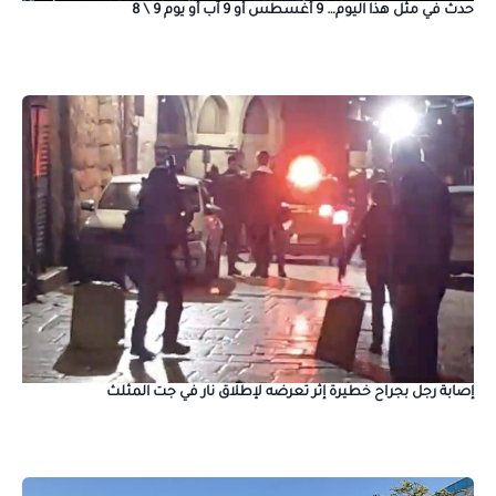
حدث في مثل هذا اليوم… 9 أغسطس أو 9 آب أو يوم 9 \ 8
إصابة رجل بجراح خطيرة إثر تعرضه لإطلاق نار في جت المثلث