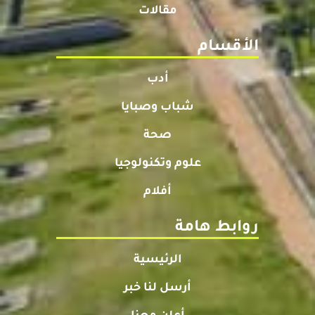
مقالات
الأقسام
أدب
شباب وصبايا
صحة
علوم وتكنولوجيا
أفلام
روابط هامة
الرئيسية
أرسل لنا خبر