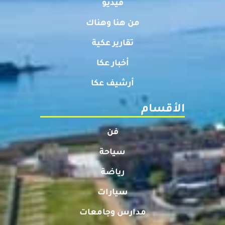
فيديو
من هنا وهناك
تقارير عكية
أخبار عكا
أرشيف عكا
الأقسام
فن
سياحة
رياضة
سيارات
مدارس وجامعات