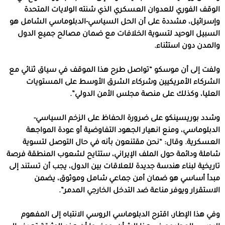
الوقف الفوري للعدوان العسكري الذي شنته الولايات المتحدة
وإسرائيل، مشددة على أن الحل السياسي-الدبلوماسي الشامل هو
السبيل الوحيد لتسوية الخلافات مع ضمان مصالح جميع الدول
والمدن دون استثناء.
ولفت إلى أن موسكو “تواصل طرح هذا الموقف في سياق ثنائي مع
الشركاء الأمريكيين وشركاء الشرق الأوسط على المستويات
العليا، وكذلك على منصة مجلس الأمن الدولي”.
وشدد بوريسينكو على ضرورة الحفاظ على الزخم السياسي-
الدبلوماسي، ومنع انهيار الجهود التفاوضية أو عودة المواجهة
العسكرية. وقال: “نحن مقتنعون بأنه في حال التوصل لتسوية
شاملة ودائمة حول الملف الإيراني، ستتايح لشعوب المنطقة فرصة
تاريخية لبناء هندسة جديدة للعلاقات بين الدول، يجب أن تستند إلى
مبدأ أساسي هو ضمان أمن جماعي شامل وموثوق، يضمن
الاستقرار ويوفر مناعة ضد التدخل الخارجي المدمر”.
وفي هذا الإطار، اقترح الدبلوماسي الروسي الانتباه إلى المفهوم