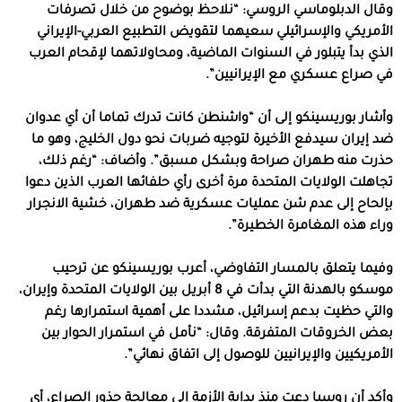
وقال الدبلوماسي الروسي: “نلاحظ بوضوح من خلال تصرفات
الأمريكي والإسرائيلي سعيهما لتقويض التطبيع العربي-الإيراني
الذي بدأ يتبلور في السنوات الماضية، ومحاولاتهما لإقحام العرب
في صراع عسكري مع الإيرانيين”.
وأشار بوريسينكو إلى أن “واشنطن كانت تدرك تماما أن أي عدوان
ضد إيران سيدفع الأخيرة لتوجيه ضربات نحو دول الخليج، وهو ما
حذرت منه طهران صراحة وبشكل مسبق”. وأضاف: “رغم ذلك،
تجاهلت الولايات المتحدة مرة أخرى رأي حلفائها العرب الذين دعوا
بإلحاح إلى عدم شن عمليات عسكرية ضد طهران، خشية الانجرار
وراء هذه المغامرة الخطيرة”.
وفيما يتعلق بالمسار التفاوضي، أعرب بوريسينكو عن ترحيب
موسكو بالهدنة التي بدأت في 8 أبريل بين الولايات المتحدة وإيران،
والتي حظيت بدعم إسرائيل، مشددا على أهمية استمرارها رغم
بعض الخروقات المتفرقة. وقال: “نأمل في استمرار الحوار بين
الأمريكيين والإيرانيين للوصول إلى اتفاق نهائي”.
وأكد أن روسيا دعت منذ بداية الأزمة إلى معالجة جذور الصراع، أي