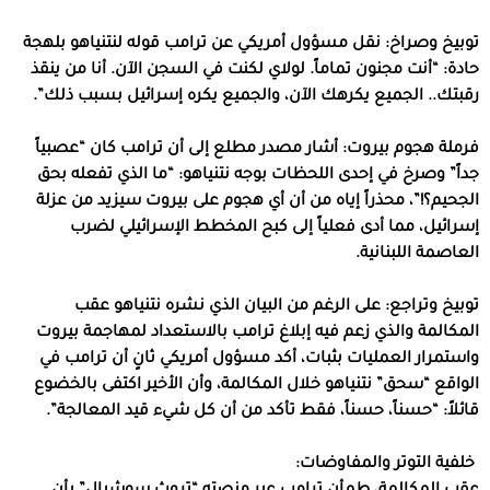
توبيخ وصراخ: نقل مسؤول أمريكي عن ترامب قوله لنتنياهو بلهجة
حادة: “أنت مجنون تماماً. لولاي لكنت في السجن الآن. أنا من ينقذ
رقبتك.. الجميع يكرهك الآن، والجميع يكره إسرائيل بسبب ذلك”.
فرملة هجوم بيروت: أشار مصدر مطلع إلى أن ترامب كان “عصبياً
جداً” وصرخ في إحدى اللحظات بوجه نتنياهو: “ما الذي تفعله بحق
الجحيم؟!”، محذراً إياه من أن أي هجوم على بيروت سيزيد من عزلة
إسرائيل، مما أدى فعلياً إلى كبح المخطط الإسرائيلي لضرب
العاصمة اللبنانية.
توبيخ وتراجع: على الرغم من البيان الذي نشره نتنياهو عقب
المكالمة والذي زعم فيه إبلاغ ترامب بالاستعداد لمهاجمة بيروت
واستمرار العمليات بثبات، أكد مسؤول أمريكي ثانٍ أن ترامب في
الواقع “سحق” نتنياهو خلال المكالمة، وأن الأخير اكتفى بالخضوع
قائلاً: “حسناً، حسناً، فقط تأكد من أن كل شيء قيد المعالجة”.
خلفية التوتر والمفاوضات: