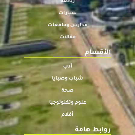
رياضة
سيارات
مدارس وجامعات
مقالات
الأقسام
أدب
شباب وصبايا
صحة
علوم وتكنولوجيا
أفلام
روابط هامة