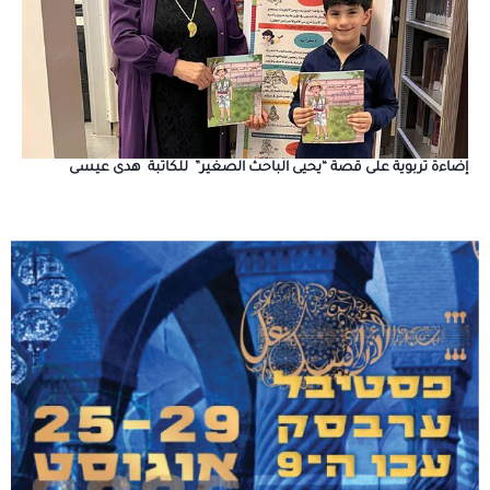
إضاءة تربوية على قصة “يحيى الباحث الصغير” للكاتبة هدى عيسى