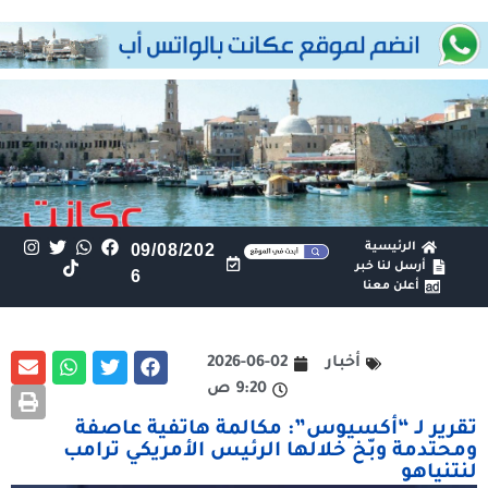
الرئيسية
09/08/202
أرسل لنا خبر
6
أعلن معنا
أخبار
2026-06-02
9:20 ص
تقرير لـ “أكسيوس”: مكالمة هاتفية عاصفة
ومحتدمة وبّخ خلالها الرئيس الأمريكي ترامب
لنتنياهو