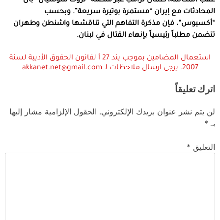
عقب المكالمة، طمأن ترامب عبر منصته “تروث سوشيال” بأن
المحادثات مع إيران “مستمرة بوتيرة سريعة”. وبحسب
“أكسيوس”، فإن مذكرة التفاهم التي تناقشها واشنطن وطهران
تتضمن مطلباً رئيسياً بإنهاء القتال في لبنان.
استعمال المضامين بموجب بند 27 أ لقانون الحقوق الأدبية لسنة
2007. يرجى ارسال ملاحظات لـ akkanet.net@gmail.com
اترك تعليقاً
لن يتم نشر عنوان بريدك الإلكتروني.
الحقول الإلزامية مشار إليها
بـ
*
التعليق
*