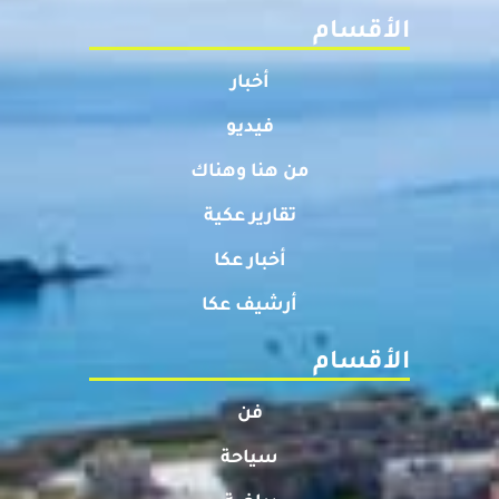
الأقسام
أخبار
فيديو
من هنا وهناك
تقارير عكية
أخبار عكا
أرشيف عكا
الأقسام
فن
سياحة