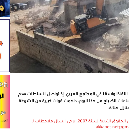
نتقادًا واسعًا في المجتمع العربيّ. إذ تواصل السلطات هدم
ساعات الصّباح من هذا اليوم، داهمت قوات كبيرة من الشرطة
نازل هناك.
استعمال المضامين بموجب بند 27 أ لقانون الحقوق الأدبية لسنة 2007. يرجى ارسال ملاحظات لـ
akkanet.net@gm