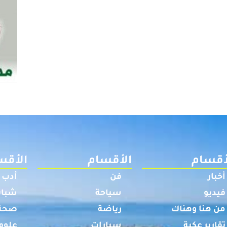
أقسام
الأقسام
الأقس
أخبار
فن
أدب
فيديو
سياحة
شباب
من هنا وهناك
رياضة
صحة
تقارير عكية
سيارات
علوم 