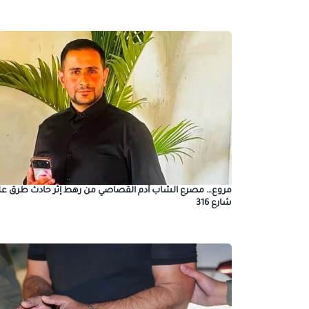
مروع… مصرع الشاب آدم القصاصي من رهط إثر حادث طرق عل
شارع 316