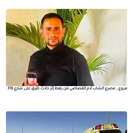
مروع… مصرع الشاب آدم القصاصي من رهط إثر حادث طرق على شارع 316