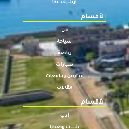
أرشيف عكا
الأقسام
فن
سياحة
رياضة
سيارات
مدارس وجامعات
مقالات
الأقسام
أدب
شباب وصبايا