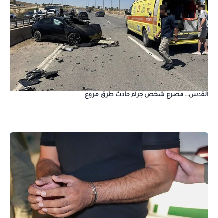
القدس… مصرع شخص جراء حادث طرق مروع