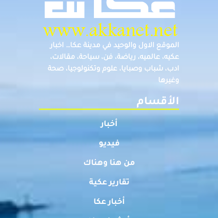
الموقع الاول والوحيد في مدينة عكا… اخبار
عكيه، عالميه، رياضة، فن، سياحة، مقالات،
ادب، شباب وصبايا، علوم وتكنولوجيا، صحة
وغيرها
الأقسام
أخبار
فيديو
من هنا وهناك
تقارير عكية
أخبار عكا