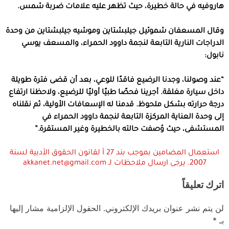
هاروفيه في حالة خطيرة، حيث تظهر عليه علامات ضربة شمس.
وقال المسعفان شموئيل جيلبشتاين وموشيه جيلبشتاين من وحدة
الدراجات النارية التابعة لنجمة داوود الحمراء، والمسعف يوسي
نابول:
“عند وصولنا، وجدنا الرضيع فاقدًا للوعي، بعد أن قضى فترة طويلة
داخل سيارة مغلقة. أجرينا فحصًا طبيًا أوليًا للرضيع، ولاحظنا ارتفاع
درجة حرارته بشكل ملحوظ. قدمنا ​​له الإسعافات الأولية، ثم نقلناه
إلى وحدة العناية المركزة التابعة لنجمة داوود الحمراء في
المستشفى، حيث وُصفت حالته بالخطيرة وغير المستقرة.”
استعمال المضامين بموجب بند 27 أ لقانون الحقوق الأدبية لسنة
2007. يرجى ارسال ملاحظات لـ akkanet.net@gmail.com
اترك تعليقاً
لن يتم نشر عنوان بريدك الإلكتروني.
الحقول الإلزامية مشار إليها
بـ
*