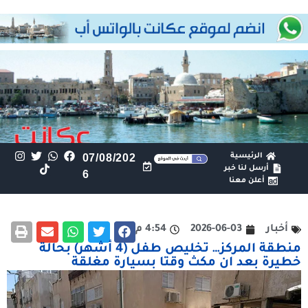
الرئيسية
07/08/202
أرسل لنا خبر
6
أعلن معنا
أخبار
2026-06-03
4:54 م
منطقة المركز… تخليص طفل (4 أشهر) بحالة
خطيرة بعد ان مكث وقتا بسيارة مغلقة