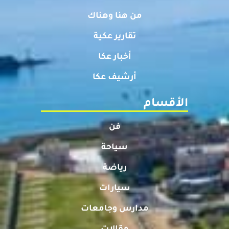
من هنا وهناك
تقارير عكية
أخبار عكا
أرشيف عكا
الأقسام
فن
سياحة
رياضة
سيارات
مدارس وجامعات