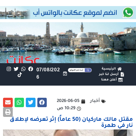
الرئيسية
07/08/202
أرسل لنا خبر
6
أعلن معنا
أخبار
2026-06-05
10:29 ص
مقتل مالك ماركيان (50 عاماً) إثر تعرضه لإطلاق
نار في طمرة