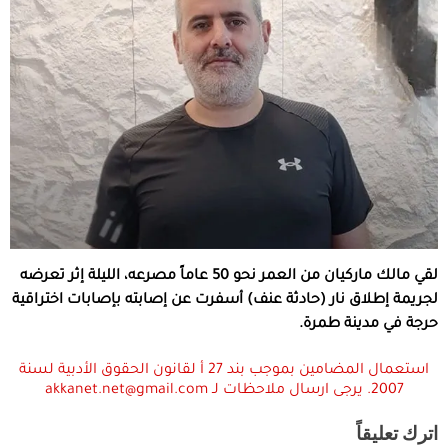
لقي مالك ماركيان من العمر نحو 50 عاماً مصرعه، الليلة إثر تعرضه
لجريمة إطلاق نار (حادثة عنف) أسفرت عن إصابته بإصابات اختراقية
حرجة في مدينة طمرة.
استعمال المضامين بموجب بند 27 أ لقانون الحقوق الأدبية لسنة
2007. يرجى ارسال ملاحظات لـ akkanet.net@gmail.com
اترك تعليقاً