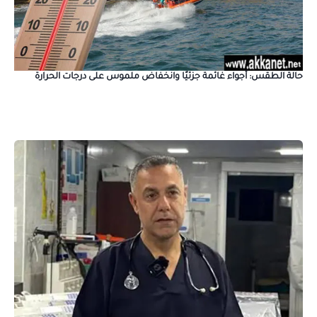
حالة الطقس: أجواء غائمة جزئيًا وانخفاض ملموس على درجات الحرارة