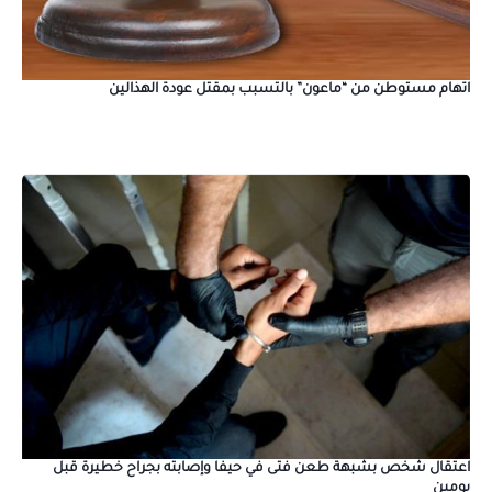
اتهام مستوطن من “ماعون” بالتسبب بمقتل عودة الهذالين
اعتقال شخص بشبهة طعن فتى في حيفا وإصابته بجراح خطيرة قبل
يومين