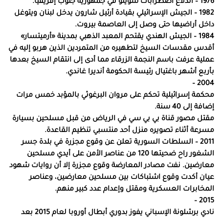
1976 – اندلاع اضطرابات سويتو في جمهورية جنوب إفريقيا.
1982 – الجيش الإسرائيلي بقيادة أرئيل شارون يدخل لبنان ويتوغل
داخل أراضيها حتى وصل إلى العاصمة بيروت.
1984 – الجيش الهندي يقتحم المعبد الذهبي بمدينة «أرميتسار»
أقدس مقدسات السيخ لتطهيره من المتمردين الذين هربو إليه في
عملية عرفت باسم النجمة الزرقاء مما أدى إلى انتقام السيخ بعدها
بأربع أشهر باغتيال رئيسة الحكومة أنديرا غاندي.
2004 –
محكمة إسرائيلية تحكم على مروان البرغوثي بالمؤبد خمس مرات
إضافة إلى 40 سنة.
مقتل مصور قناة بي بي سي في الرياض من قبل مسلحين بسيارة
مسرعة أثناء تصويره منزل أحد منتسبي تنظيم القاعدة.
2011 – السلطات السورية تعلن عن وقوع مجزرة في بلدة جسر
الشغور راح ضحيتها 120 من عناصر الأمن على أيدي مسلحين
معارضين. نفت مصادر المعارضة وقوع مجزرة إلا أن روايات شهود
عيان أكدت وقوع اشتباكات بين مسلحين معارضين، وعناصر
المخابرات العسكرية ومقتل وإعدام عدد كبير منهم.
2015 –
نادي برشلونة الإسباني يفوز بدوري أبطال أوروبا لعام 2015 بعد