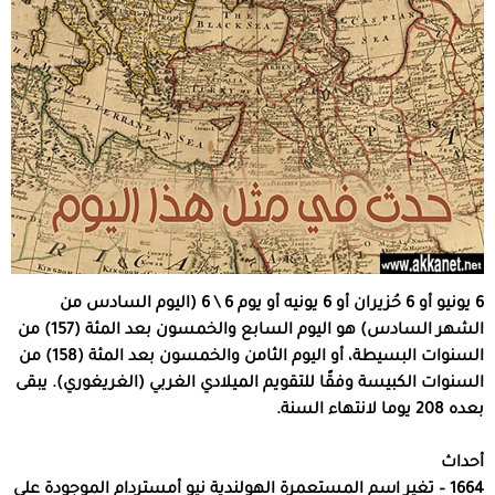
6 يونيو أو 6 حُزيران أو 6 يونيه أو يوم 6 \ 6 (اليوم السادس من
الشهر السادس) هو اليوم السابع والخمسون بعد المئة (157) من
السنوات البسيطة، أو اليوم الثامن والخمسون بعد المئة (158) من
السنوات الكبيسة وفقًا للتقويم الميلادي الغربي (الغريغوري). يبقى
بعده 208 يوما لانتهاء السنة.
أحداث
1664 – تغير اسم المستعمرة الهولندية نيو أمستردام الموجودة على