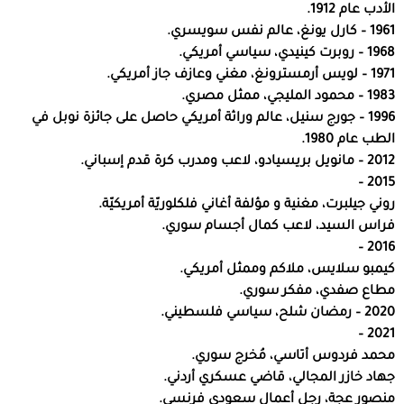
الأدب عام 1912.
1961 – كارل يونغ، عالم نفس سويسري.
1968 – روبرت كينيدي، سياسي أمريكي.
1971 – لويس أرمسترونغ، مغني وعازف جاز أمريكي.
1983 – محمود المليجي، ممثل مصري.
1996 – جورج سنيل، عالم وراثة أمريكي حاصل على جائزة نوبل في
الطب عام 1980.
2012 – مانويل بريسيادو، لاعب ومدرب كرة قدم إسباني.
2015 –
روني جيلبرت، مغنية و مؤلفة أغاني فلكلوريّة أمريكيّة.
فراس السيد، لاعب كمال أجسام سوري.
2016 –
كيمبو سلايس، ملاكم وممثل أمريكي.
مطاع صفدي، مفكر سوري.
2020 – رمضان شلح، سياسي فلسطيني.
2021 –
محمد فردوس أتاسي، مُخرج سوري.
جهاد خازر المجالي، قاضي عسكري أردني.
منصور عجة، رجل أعمال سعودي فرنسي.