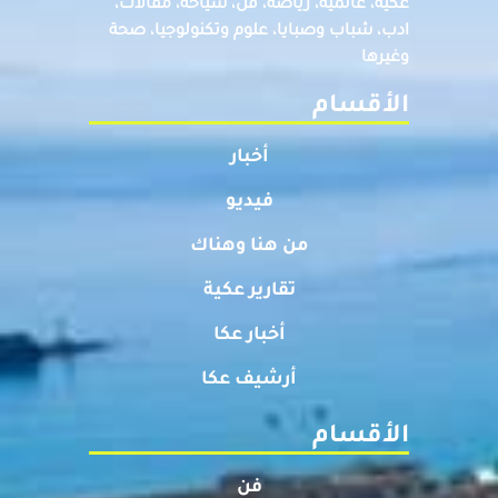
عكيه، عالميه، رياضة، فن، سياحة، مقالات،
ادب، شباب وصبايا، علوم وتكنولوجيا، صحة
وغيرها
الأقسام
أخبار
فيديو
من هنا وهناك
تقارير عكية
أخبار عكا
أرشيف عكا
الأقسام
فن