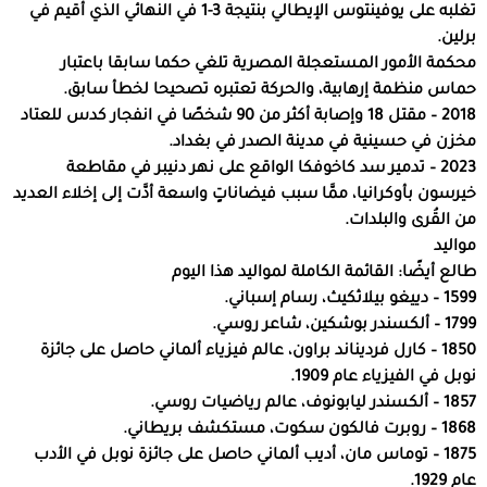
تغلبه على يوفينتوس الإيطالي بنتيجة 3-1 في النهائي الذي أقيم في
برلين.
محكمة الأمور المستعجلة المصرية تلغي حكما سابقا باعتبار
حماس منظمة إرهابية، والحركة تعتبره تصحيحا لخطأ سابق.
2018 – مقتل 18 وإصابة أكثر من 90 شخصًا في انفجار كدس للعتاد
مخزن في حسينية في مدينة الصدر في بغداد.
2023 – تدمير سد كاخوفكا الواقع على نهر دنيبر في مقاطعة
خيرسون بأوكرانيا، ممَّا سبب فيضاناتٍ واسعة أدَّت إلى إخلاء العديد
من القُرى والبلدات.
مواليد
طالع أيضًا: القائمة الكاملة لمواليد هذا اليوم
1599 – دييغو بيلاثكيث، رسام إسباني.
1799 – ألكسندر بوشكين، شاعر روسي.
1850 – كارل فرديناند براون، عالم فيزياء ألماني حاصل على جائزة
نوبل في الفيزياء عام 1909.
1857 – ألكسندر ليابونوف، عالم رياضيات روسي.
1868 – روبرت فالكون سكوت، مستكشف بريطاني.
1875 – توماس مان، أديب ألماني حاصل على جائزة نوبل في الأدب
عام 1929.