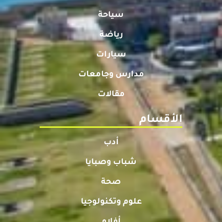
سياحة
رياضة
سيارات
مدارس وجامعات
مقالات
الأقسام
أدب
شباب وصبايا
صحة
علوم وتكنولوجيا