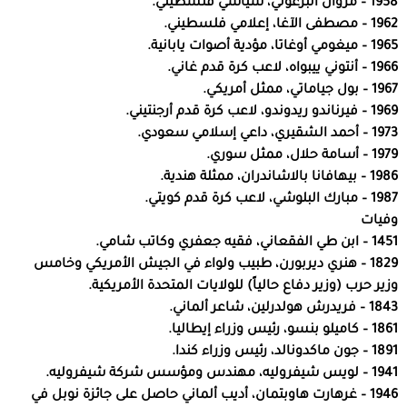
1958 – مروان البرغوثي، سياسي فلسطيني.
1962 – مصطفى الآغا، إعلامي فلسطيني.
1965 – ميغومي أوغاتا، مؤدية أصوات يابانية.
1966 – أنتوني ييبواه، لاعب كرة قدم غاني.
1967 – بول جياماتي، ممثل أمريكي.
1969 – فيرناندو ريدوندو، لاعب كرة قدم أرجنتيني.
1973 – أحمد الشقيري، داعي إسلامي سعودي.
1979 – أسامة حلال، ممثل سوري.
1986 – بيهافانا بالاشاندران، ممثلة هندية.
1987 – مبارك البلوشي، لاعب كرة قدم كويتي.
وفيات
1451 – ابن طي الفقعاني، فقيه جعفري وكاتب شامي.
1829 – هنري ديربورن، طبيب ولواء في الجيش الأمريكي وخامس
وزير حرب (وزير دفاع حالياً) للولايات المتحدة الأمريكية.
1843 – فريدرش هولدرلين، شاعر ألماني.
1861 – كاميلو بنسو، رئيس وزراء إيطاليا.
1891 – جون ماكدونالد، رئيس وزراء كندا.
1941 – لويس شيفروليه، مهندس ومؤسس شركة شيفروليه.
1946 – غرهارت هاوبتمان، أديب ألماني حاصل على جائزة نوبل في