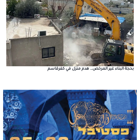
بحجة البناء غير المرخص… هدم منزل في كفرقاسم