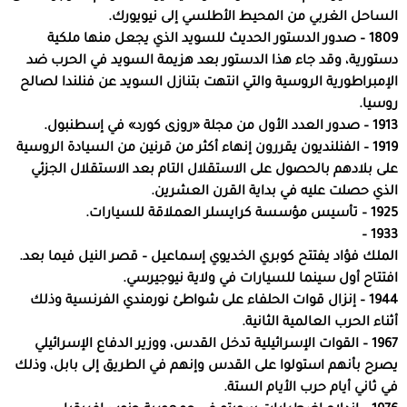
الساحل الغربي من المحيط الأطلسي إلى نيويورك.
1809 – صدور الدستور الحديث للسويد الذي يجعل منها ملكية
دستورية، وقد جاء هذا الدستور بعد هزيمة السويد في الحرب ضد
الإمبراطورية الروسية والتي انتهت بتنازل السويد عن فنلندا لصالح
روسيا.
1913 – صدور العدد الأول من مجلة «روزى كورد» في إسطنبول.
1919 – الفنلنديون يقررون إنهاء أكثر من قرنين من السيادة الروسية
على بلادهم بالحصول على الاستقلال التام بعد الاستقلال الجزئي
الذي حصلت عليه في بداية القرن العشرين.
1925 – تأسيس مؤسسة كرايسلر العملاقة للسيارات.
1933 –
الملك فؤاد يفتتح كوبري الخديوي إسماعيل – قصر النيل فيما بعد.
افتتاح أول سينما للسيارات في ولاية نيوجيرسي.
1944 – إنزال قوات الحلفاء على شواطئ نورمندي الفرنسية وذلك
أثناء الحرب العالمية الثانية.
1967 – القوات الإسرائيلية تدخل القدس، ووزير الدفاع الإسرائيلي
يصرح بأنهم استولوا على القدس وإنهم في الطريق إلى بابل، وذلك
في ثاني أيام حرب الأيام الستة.