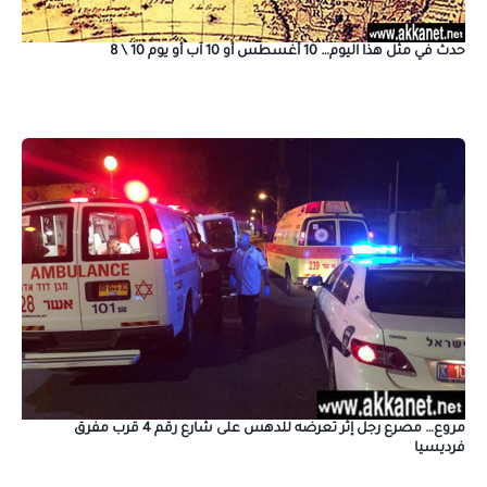
حدث في مثل هذا اليوم… 10 أغسطس أو 10 آب أو يوم 10 \ 8
مروع… مصرع رجل إثر تعرضه للدهس على شارع رقم 4 قرب مفرق
فرديسيا