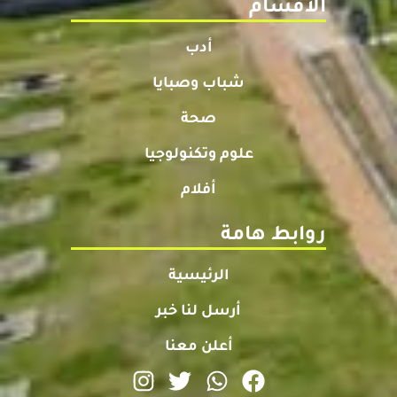
الأقسام
أدب
شباب وصبايا
صحة
علوم وتكنولوجيا
أفلام
روابط هامة
الرئيسية
أرسل لنا خبر
أعلن معنا