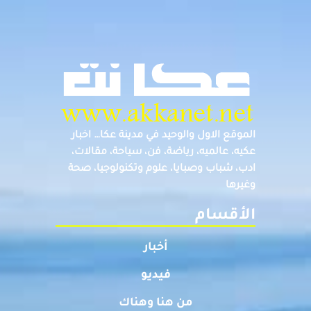
الموقع الاول والوحيد في مدينة عكا… اخبار
عكيه، عالميه، رياضة، فن، سياحة، مقالات،
ادب، شباب وصبايا، علوم وتكنولوجيا، صحة
وغيرها
الأقسام
أخبار
فيديو
من هنا وهناك