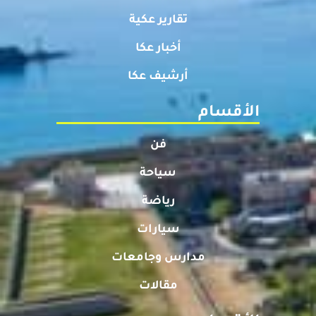
تقارير عكية
أخبار عكا
أرشيف عكا
الأقسام
فن
سياحة
رياضة
سيارات
مدارس وجامعات
مقالات