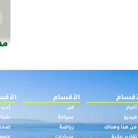
أقسام
الأقسام
الأقس
أخبار
فن
أدب
فيديو
سياحة
شباب
من هنا وهناك
رياضة
صحة
تقارير عكية
سيارات
علوم 