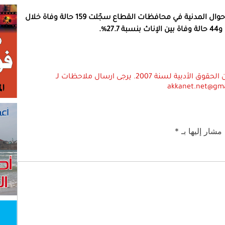
وفيما يتعلق بالوفيات، أوضحت الإحصائية أن مكاتب الأحوال المدنية في محافظات القطاع سجّلت 159 حالة وفاة خلال
استعمال المضامين بموجب بند 27 أ لقانون الحقوق الأدبية لسنة 2007. يرجى ارسال ملاحظات لـ
akkanet.net@gm
 مشار إليها بـ
*