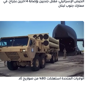
الجيش الإسرائيلي: مقتل جنديين وإصابة 4 آخرين بجراح، في
معارك جنوب لبنان
الولايات المتحدة استهلكت 80% من صواريخ ثاد