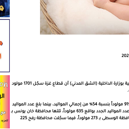
أظهرت إحصائية صادرة عن الإدارة العامة للأحوال المدنية بوزارة الداخلية (الشق المدني) أن قطاع غزة سجّل 1701 مولود
ووفق الإحصائية، اليوم الاثنين، بلغ عدد المواليد الذكور 919 مولوداً بنسبة 54% من إجمالي المواليد، بينما بلغ عدد المواليد
الإناث 782 مولودة بنسبة 46%. وتصدّرت محافظة غزة عدد المواليد الجدد بواقع 635 مولوداً، تلتها محافظة خان يونس بـ
286 مولوداً، ثم محافظة شمال غزة بـ 282 مولوداً، ومحافظة الوسطى بـ 273 مولوداً، فيما سجّلت محافظة رفح 225