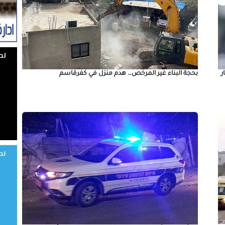
بحجة البناء غير المرخص… هدم منزل في كفرقاسم
ر