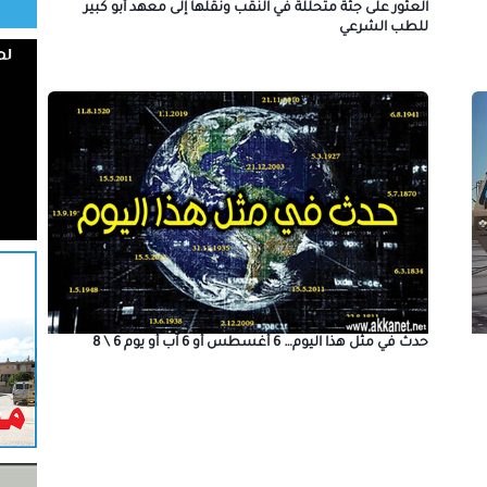
العثور على جثة متحللة في النقب ونقلها إلى معهد أبو كبير
للطب الشرعي
حدث في مثل هذا اليوم… 6 أغسطس أو 6 آب أو يوم 6 \ 8