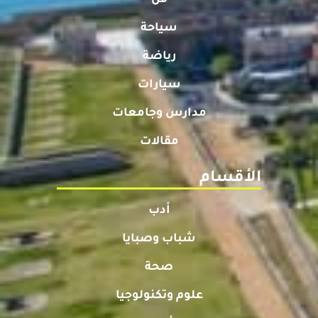
فن
سياحة
رياضة
سيارات
مدارس وجامعات
مقالات
الأقسام
أدب
شباب وصبايا
صحة
علوم وتكنولوجيا