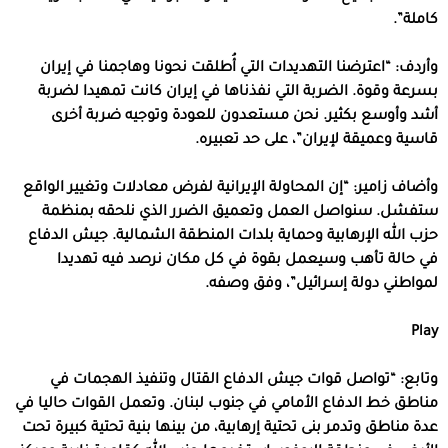
كاملة”.
وأردف: “اعترضنا التهديدات التي أُطلقت نحونا وهاجمنا في إيران
بسرعة وقوة. الضربة التي نفذناها في إيران كانت تمهيدا لضربة
أشد وأوسع بكثير. نحن مستعدون للعودة وتوجيه ضربة أخرى
قاسية وعميقة لإيران”، على حد تعبيره.
‏وأضاف زامير: “إن المحاولة الإيرانية لفرض معادلات وتغيير الواقع
ستفشل. سنواصل العمل وتعميق الضرر الذي نلحقه بمنظمة
حزب الله الإرهابية وحماية بلدات المنطقة الشمالية. جيش الدفاع
في حالة تأهب وسيعمل بقوة في كل مكان نرصد فيه تهديدا
لمواطني دولة إسرائيل”، وفق وصفه.
Play
‏وتابع: “تواصل قوات جيش الدفاع القتال وتنفيذ الهجمات في
مناطق خط الدفاع الأمامي في جنوب لبنان. وتعمل القوات حاليا في
عدة مناطق وتدمر بنى تحتية إرهابية، من بينها بنية تحتية كبيرة تحت