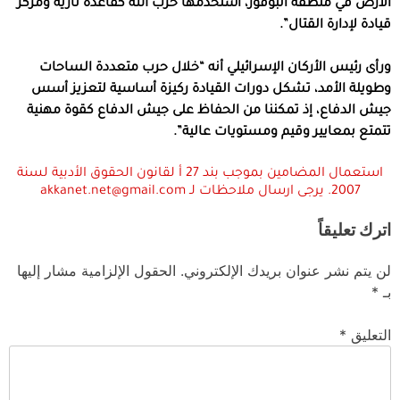
الأرض في منطقة البوفور، استخدمها حزب الله كقاعدة نارية ومركز
قيادة لإدارة القتال”.
‏ورأى رئيس الأركان الإسرائيلي أنه “خلال حرب متعددة الساحات
وطويلة الأمد، تشكل دورات القيادة ركيزة أساسية لتعزيز أسس
جيش الدفاع، إذ تمكننا من الحفاظ على جيش الدفاع كقوة مهنية
تتمتع بمعايير وقيم ومستويات عالية”.
استعمال المضامين بموجب بند 27 أ لقانون الحقوق الأدبية لسنة
2007. يرجى ارسال ملاحظات لـ akkanet.net@gmail.com
اترك تعليقاً
لن يتم نشر عنوان بريدك الإلكتروني.
الحقول الإلزامية مشار إليها
بـ
*
التعليق
*