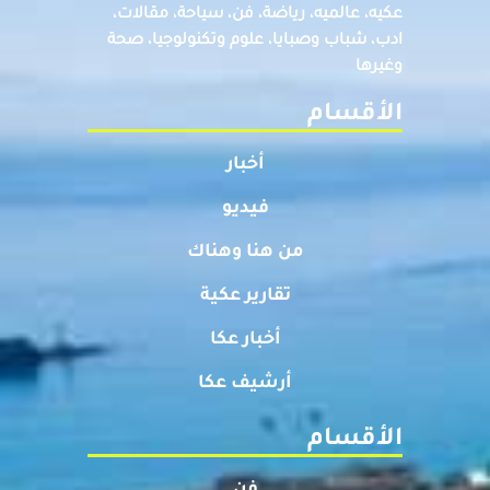
عكيه، عالميه، رياضة، فن، سياحة، مقالات،
ادب، شباب وصبايا، علوم وتكنولوجيا، صحة
وغيرها
الأقسام
أخبار
فيديو
من هنا وهناك
تقارير عكية
أخبار عكا
أرشيف عكا
الأقسام