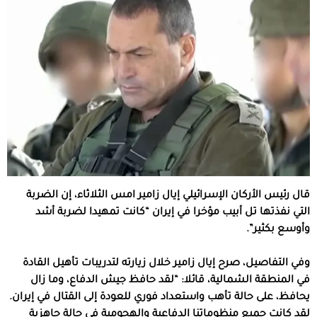
قال رئيس الأركان الإسرائيلي إيال زامير امس الثلاثاء، إن الضربة
التي نفذتها تل أبيب مؤخرا في إيران “كانت تمهيدا لضربة أشد
وأوسع بكثير”.
وفي التفاصيل، صرح إيال زامير خلال زيارته لتدريبات تأهيل القادة
في المنطقة الشمالية، قائلا: “لقد حافظ جيش الدفاع، وما زال
يحافظ، على حالة تأهب واستعداد فوري للعودة إلى القتال في إيران.
لقد كانت جميع منظوماتنا الدفاعية والهجومية في حالة جاهزية