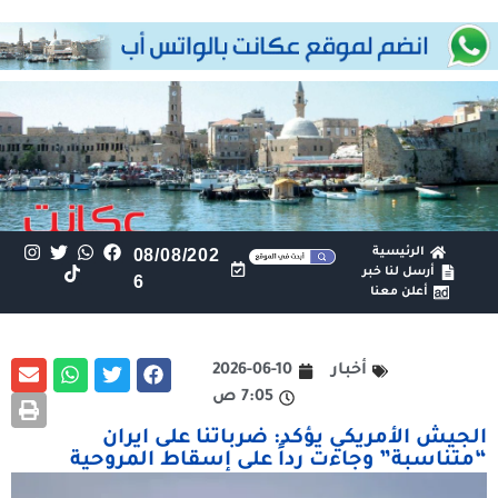
الرئيسية
08/08/202
أرسل لنا خبر
6
أعلن معنا
أخبار
2026-06-10
7:05 ص
الجيش الأمريكي يؤكد: ضرباتنا على ايران
“متناسبة” وجاءت رداً على إسقاط المروحية