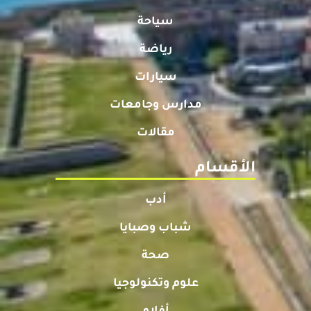
سياحة
رياضة
سيارات
مدارس وجامعات
مقالات
الأقسام
أدب
شباب وصبايا
صحة
علوم وتكنولوجيا