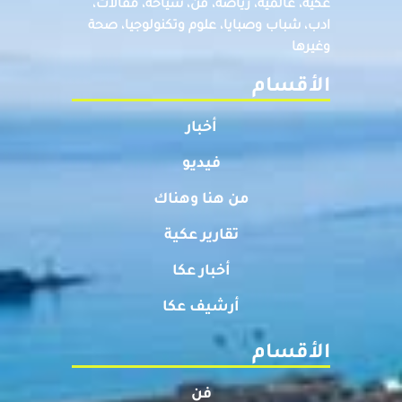
عكيه، عالميه، رياضة، فن، سياحة، مقالات،
ادب، شباب وصبايا، علوم وتكنولوجيا، صحة
وغيرها
الأقسام
أخبار
فيديو
من هنا وهناك
تقارير عكية
أخبار عكا
أرشيف عكا
الأقسام
فن