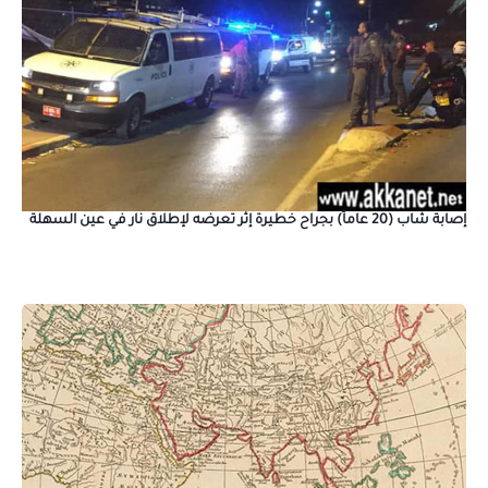
إصابة شاب (20 عاماً) بجراح خطيرة إثر تعرضه لإطلاق نار في عين السهلة