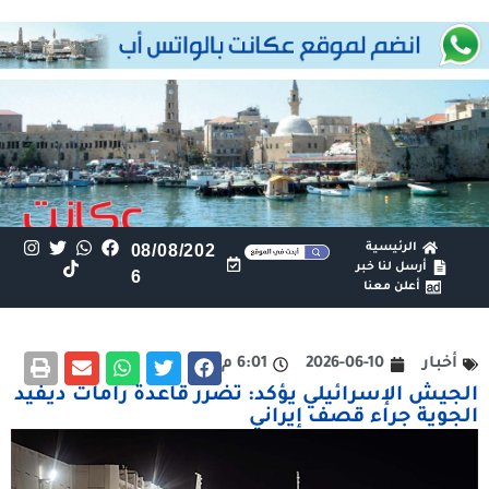
الرئيسية
08/08/202
أرسل لنا خبر
6
أعلن معنا
أخبار
2026-06-10
6:01 م
الجيش الإسرائيلي يؤكد: تضرر قاعدة رامات ديفيد
الجوية جراء قصف إيراني