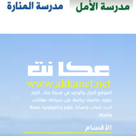
الموقع الاول والوحيد في مدينة عكا… اخبار
عكيه، عالميه، رياضة، فن، سياحة، مقالات،
ادب، شباب وصبايا، علوم وتكنولوجيا، صحة
وغيرها
الأقسام