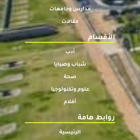
مدارس وجامعات
مقالات
الأقسام
أدب
شباب وصبايا
صحة
علوم وتكنولوجيا
أفلام
روابط هامة
الرئيسية