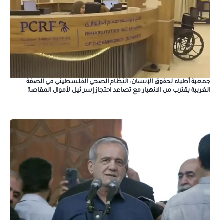
جمعية أطباء لحقوق الإنسان: النظام الصحي الفلسطيني في الضفة
الغربية يقترب من الانهيار مع تصاعد احتجاز إسرائيل لأموال المقاصة