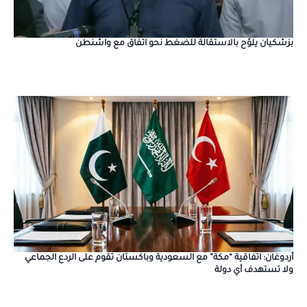
بزشكيان يلوّح بالاستقالة للضغط نحو اتفاق مع واشنطن
أردوغان: اتفاقية “مكة” مع السعودية وباكستان تقوم على الردع الجماعي
ولا تستهدف أي دولة