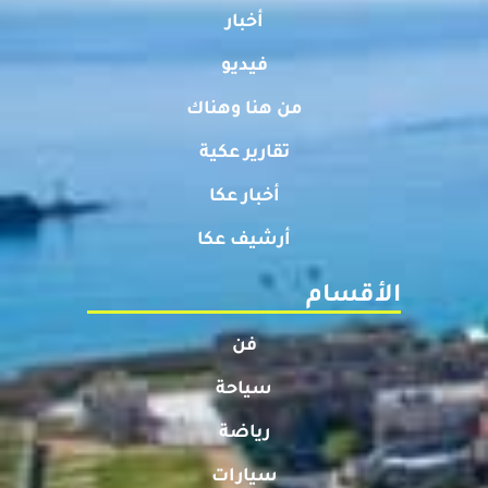
أخبار
فيديو
من هنا وهناك
تقارير عكية
أخبار عكا
أرشيف عكا
الأقسام
فن
سياحة
رياضة
سيارات