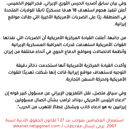
وفي بيان سابق أصدره الحرس الثوري الإيراني، فجر اليوم الخميس،
أعلن تنفيذ هجوم استهدف 18 هدفا عسكريًا تابعًا للولايات المتحدة
في المنطقة، ردًا على الضربات الأمريكية الأخيرة التي طالت مواقع
إيرانية.
من جانبها، أعلنت القيادة المركزية الأمريكية أن الضربات التي نفذتها
القوات الأمريكية استهدفت قدرات المراقبة العسكرية الإيرانية
وأنظمة الاتصالات ومواقع الدفاع الجوي في أنحاء مختلفة من إيران.
وأكدت القيادة المركزية الأمريكية أنها استخدمت ذخائر دقيقة
التوجيه لاستهداف مواقع إيرانية قالت إنها شكلت تهديدًا للقوات
الأمريكية ولحركة السفن التجارية.
وفي سياق متصل، نقل التلفزيون الإيراني عن مسؤول كبير قوله إن
“ادعاء الرئيس الأمريكي دونالد ترامب بشأن اتصال مسؤولين
إيرانيين به هو ادعاء كاذب ويشكل غطاءً للتهرب من الحرب”.
استعمال المضامين بموجب بند 27 أ لقانون الحقوق الأدبية لسنة
2007. يرجى ارسال ملاحظات لـ akkanet.net@gmail.com