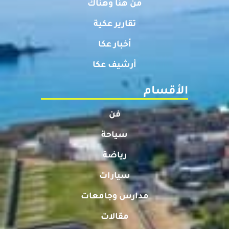
من هنا وهناك
تقارير عكية
أخبار عكا
أرشيف عكا
الأقسام
فن
سياحة
رياضة
سيارات
مدارس وجامعات
مقالات