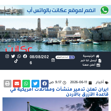
الرئيسية
08/08/202
أرسل لنا خبر
6
أعلن معنا
أخبار
2026-06-11
9:17 ص
ايران تعلن تدمير منشآت ومقاتلات أمريكية في
قاعدة الأزرق بالأردن