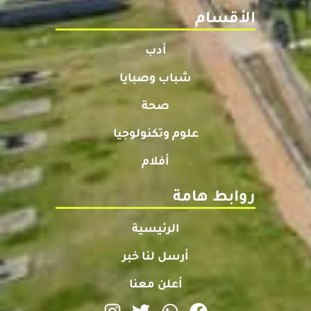
الأقسام
أدب
شباب وصبايا
صحة
علوم وتكنولوجيا
أفلام
روابط هامة
الرئيسية
أرسل لنا خبر
أعلن معنا