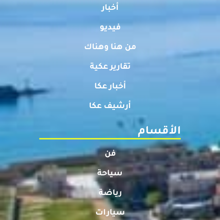
أخبار
فيديو
من هنا وهناك
تقارير عكية
أخبار عكا
أرشيف عكا
الأقسام
فن
سياحة
رياضة
سيارات