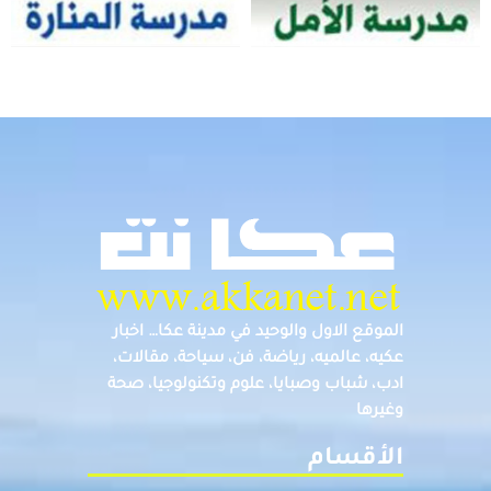
الموقع الاول والوحيد في مدينة عكا… اخبار
عكيه، عالميه، رياضة، فن، سياحة، مقالات،
ادب، شباب وصبايا، علوم وتكنولوجيا، صحة
وغيرها
الأقسام