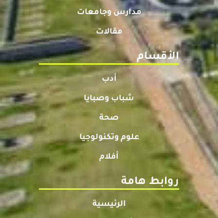
مدارس وجامعات
مقالات
الأقسام
أدب
شباب وصبايا
صحة
علوم وتكنولوجيا
أفلام
روابط هامة
الرئيسية