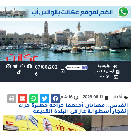
الرئيسية
07/08/202
أرسل لنا خبر
6
أعلن معنا
أخبار
2026-06-11
4:16 م
القدس… مصابان أحدهما جراحه خطيرة جراء
إنفجار أسطوانة غاز في البلدة القديمة