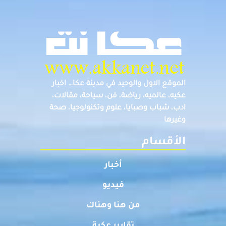
الموقع الاول والوحيد في مدينة عكا… اخبار
عكيه، عالميه، رياضة، فن، سياحة، مقالات،
ادب، شباب وصبايا، علوم وتكنولوجيا، صحة
وغيرها
الأقسام
أخبار
فيديو
من هنا وهناك
تقارير عكية