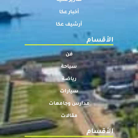
أخبار عكا
أرشيف عكا
الأقسام
فن
سياحة
رياضة
سيارات
مدارس وجامعات
مقالات
الأقسام