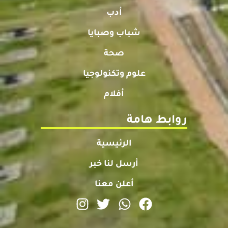
أدب
شباب وصبايا
صحة
علوم وتكنولوجيا
أفلام
روابط هامة
الرئيسية
أرسل لنا خبر
أعلن معنا