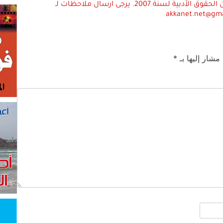
استعمال المضامين بموجب بند 27 أ لقانون الحقوق الأدبية لسنة 2007. يرجى ارسال ملاحظات لـ
akkanet.net@gm
 مشار إليها بـ
*