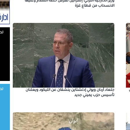
وزير الخارجية التركي: إسرائيل تعرقل خطة السلام وعليها
الانسحاب من قطاع غزة
جلعاد أردان ويولي إدلشتاين ينشقان عن الليكود ويعلنان
تأسيس حزب يميني جديد