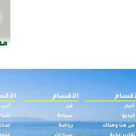
أقسام
الأقسام
الأقس
أخبار
فن
أدب
فيديو
سياحة
شباب
من هنا وهناك
رياضة
صحة
تقارير عكية
سيارات
علوم 