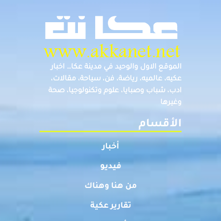
الموقع الاول والوحيد في مدينة عكا… اخبار
عكيه، عالميه، رياضة، فن، سياحة، مقالات،
ادب، شباب وصبايا، علوم وتكنولوجيا، صحة
وغيرها
الأقسام
أخبار
فيديو
من هنا وهناك
تقارير عكية