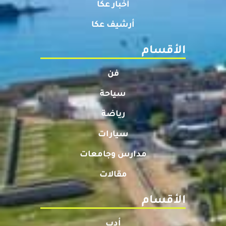
أخبار عكا
أرشيف عكا
الأقسام
فن
سياحة
رياضة
سيارات
مدارس وجامعات
مقالات
الأقسام
أدب