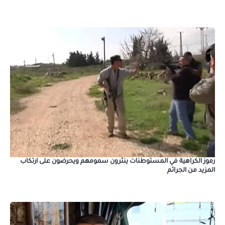
رموز الكراهية في المستوطنات ينثرون سمومهم ويحرضون على ارتكاب
المزيد من الجرائم