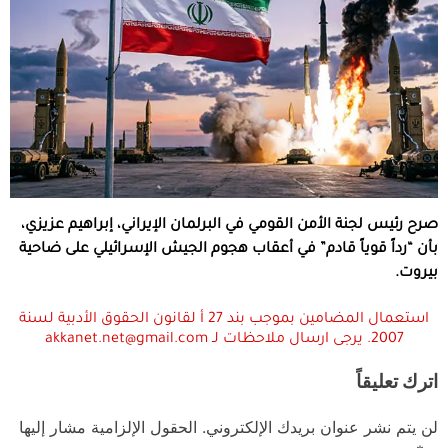
صرح رئيس لجنة الأمن القومي في البرلمان الإيراني، إبراهيم عزيزي،
بأن “رداً قوياً قادم” في أعقاب هجوم الجيش الإسرائيلي على ضاحية
بيروت.
استعمال المضامين بموجب بند 27 أ لقانون الحقوق الأدبية لسنة
2007. يرجى ارسال ملاحظات لـ akkanet.net@gmail.com
اترك تعليقاً
لن يتم نشر عنوان بريدك الإلكتروني.
الحقول الإلزامية مشار إليها