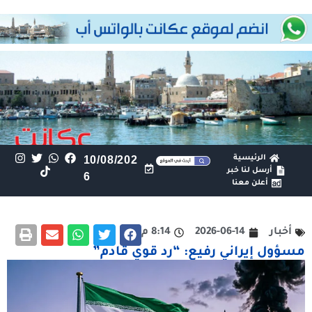
الرئيسية
10/08/202
أرسل لنا خبر
6
أعلن معنا
أخبار
2026-06-14
8:14 م
مسؤول إيراني رفيع: “رد قوي قادم”