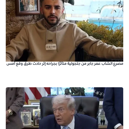
مصرع الشاب عمر جابر من جلجولية متأثرًا بجراحه إثر حادث طرق وقع أمس