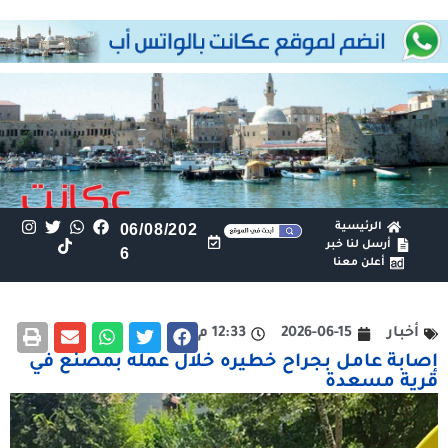
الرئيسية
06/08/202
أرسل لنا خبر
6
أعلن معنا
أخبار
2026-06-15
12:33 م
إصابة عامل بجراح خطيره خلال عمله بمصنع في
قرية مسعدة