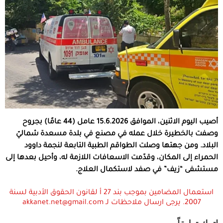
أصيب اليوم الاثنين، الموافق 15.6.2026 عامل (44 عامًا) بجروح
وصفت بالخطيرة خلال عمله في مصنع في بلدة مسعدة شماليّ
البلاد. ومن جهتها وصلت الطواقم الطبية التابعة لنجمة داوود
الحمراء إلى المكان، وقدّمت الاسعافات اللازمة له، وأحيل بعدها إلى
مستشفى “زيف” في صفد لاستكمال العلاج.
استعمال المضامين بموجب بند 27 أ لقانون الحقوق الأدبية لسنة
2007. يرجى ارسال ملاحظات لـ akkanet.net@gmail.com