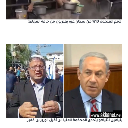
الأمم المتحدة: 10% من سكان غزة يقتربون من حافة المجاعة
بنيامين نتنياهو يتحدى المحكمة العليا: لن أقيل الوزير بن غفير