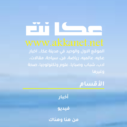
الموقع الاول والوحيد في مدينة عكا… اخبار
عكيه، عالميه، رياضة، فن، سياحة، مقالات،
ادب، شباب وصبايا، علوم وتكنولوجيا، صحة
وغيرها
الأقسام
أخبار
فيديو
من هنا وهناك