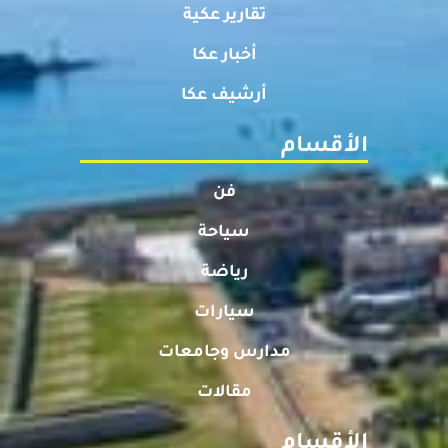
تقارير عكية
أخبار عكا
أرشيف عكا
الأقسام
فن
سياحة
رياضة
سيارات
مدارس وجامعات
مقالات
الأقسام