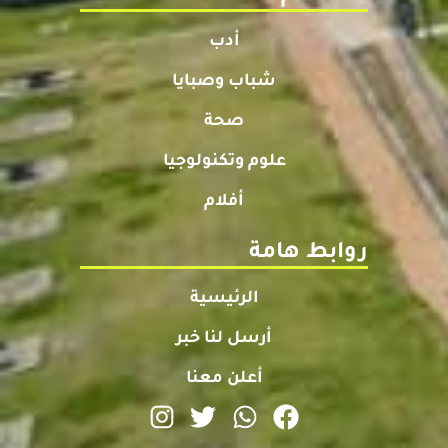
أدب
شباب وصبايا
صحة
علوم وتكنولوجيا
أفلام
روابط هامة
الرئيسية
أرسل لنا خبر
أعلن معنا