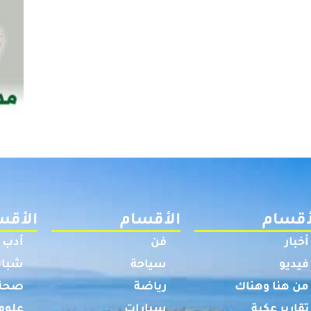
أقسام
الأقسام
الأقس
أخبار
فن
أدب
فيديو
سياحة
شباب
من هنا وهناك
رياضة
صحة
تقارير عكية
سيارات
علوم 