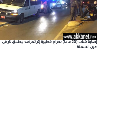
إصابة شاب (20 عاماً) بجراح خطيرة إثر تعرضه لإطلاق نار في
عين السهلة