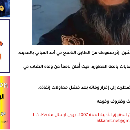
نين، إثر سقوطه من الطابق التاسع في أحد المباني بالمدينة.
ات بالغة الخطورة، حيث أُعلن لاحقاً عن وفاة الشاب في
اضطرت إلى إقرار وفاته بعد فشل محاولات إنقاذه.
دث وظروف وقوعه
استعمال المضامين بموجب بند 27 أ لقانون الحقوق الأدبية لسنة 2007. يرجى ارسال ملاحظات لـ
akkanet.net@gm