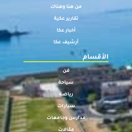
من هنا وهناك
تقارير عكية
أخبار عكا
أرشيف عكا
الأقسام
فن
سياحة
رياضة
سيارات
مدارس وجامعات
مقالات