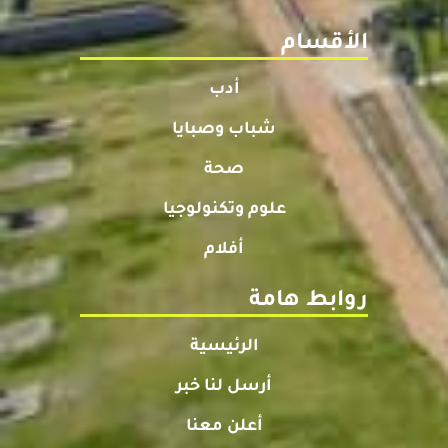
الأقسام
أدب
شباب وصبايا
صحة
علوم وتكنولوجيا
أفلام
روابط هامة
الرئيسية
أرسل لنا خبر
أعلن معنا