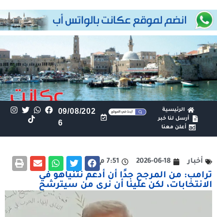
الرئيسية
09/08/202
أرسل لنا خبر
6
أعلن معنا
أخبار
2026-06-18
7:51 م
ترامب: من المرجح جدًا أن أدعم نتنياهو في
الانتخابات، لكن علينا أن نرى من سيترشح