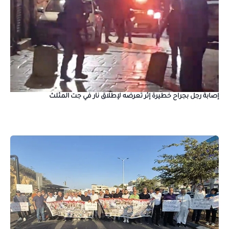
إصابة رجل بجراح خطيرة إثر تعرضه لإطلاق نار في جت المثلث