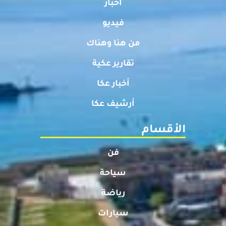
أخبار
فيديو
من هنا وهناك
تقارير عكية
أخبار عكا
أرشيف عكا
الأقسام
فن
سياحة
رياضة
سيارات