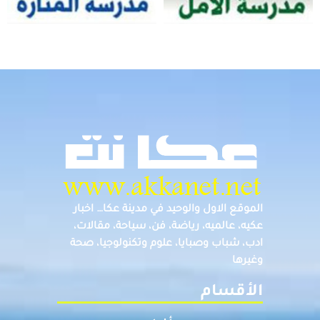
الموقع الاول والوحيد في مدينة عكا… اخبار
عكيه، عالميه، رياضة، فن، سياحة، مقالات،
ادب، شباب وصبايا، علوم وتكنولوجيا، صحة
وغيرها
الأقسام