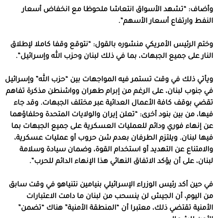
وأضاف: “تشهد الأسواق انتعاشا ملحوظا مع انخفاض أسعار
النفط وارتفاع أسعار الأسهم”.
وختم الرئيس الأمريكي منشوره بالقول: “نتوقع وقفا كاملا لإطلاق
النار على جميع الجبهات، بما في ذلك لبنان وحزب الله وإسرائيل”.
ويأتي ذلك في وقت تستمر فيه المواجهات بين “حزب الله” وإسرائيل
في جنوب لبنان، على الرغم من إبرام طهران وواشنطن مذكرة تفاهم
تقضي بوقف كافة الأعمال العدائية عبر مختلف الجبهات. وقد جاء
فيها، من بين بنود أخرى: “تعلن إيران والولايات المتحدة وحلفاؤهما
عن إنهاء فوري ودائم للعمليات العسكرية على جميع الجبهات بما
فيها لبنان. ويلتزم الطرفان بعدم شن حروب أو عمليات عسكرية،
والامتناع عن التهديد أو استخدام القوة، وضمان سيادة وسلامة
لبنان، على أن يؤكد الاتفاق النهائي هذا الإنهاء الدائم للحرب”.
في حين أكد رئيس الوزراء الإسرائيلي بنيامين نتنياهو في وقت سابق
من اليوم، أن الجيش لن ينسحب من لبنان ما دامت الاعتبارات
الأمنية تقتضي ذلك، معتبرا أن “المنطقة الأمنية” هناك “تضمن”