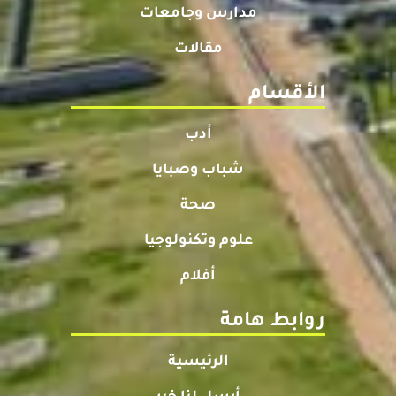
مدارس وجامعات
مقالات
الأقسام
أدب
شباب وصبايا
صحة
علوم وتكنولوجيا
أفلام
روابط هامة
الرئيسية